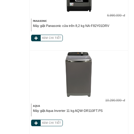
6.990.000
đ
PANASONIC
Máy giặt Panasonic cửa trên 8,2 kg NA-F82Y01DRV
XEM CHI TIẾT
10.290.000
đ
AQUA
Máy giặt Aqua Inverter 11 kg AQW-DR110FT.PS
XEM CHI TIẾT