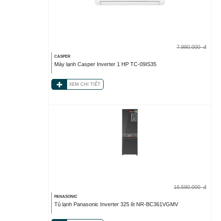
7.990.000
đ
CASPER
Máy lạnh Casper Inverter 1 HP TC-09IS35
XEM CHI TIẾT
16.590.000
đ
PANASONIC
Tủ lạnh Panasonic Inverter 325 lít NR-BC361VGMV