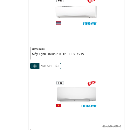
MITSUBISHI
Máy Lạnh Daikin 2.0 HP FTF50XV1V
XEM CHI TIẾT
11.050.000
đ