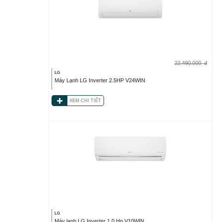
22.490.000
đ
LG
Máy Lạnh LG Inverter 2.5HP V24WIN
XEM CHI TIẾT
LG
Máy lạnh LG Inverter 1.0 Hp V10WIN