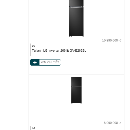
10.990.000
đ
LG
Tủ lạnh LG Inverter 266 lít GV-B262BL
XEM CHI TIẾT
8.990.000
đ
LG