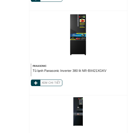
PANASONIC
Tủ lạnh Panasonic Inverter 380 lít NR-BX421XGKV
XEM CHI TIẾT