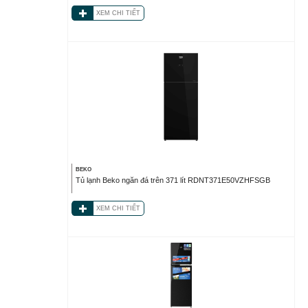
XEM CHI TIẾT
BEKO
Tủ lạnh Beko ngăn đá trên 371 lít RDNT371E50VZHFSGB
XEM CHI TIẾT