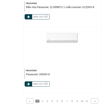
PANASONIC
Điều hòa Panasonic 12.000BTU 1 chiều inverter U12ZKH-8
XEM CHI TIẾT
PANASONIC
Panasonic U9ZKH-8
XEM CHI TIẾT
←
→
1
2
3
4
5
6
7
8
9
10
11