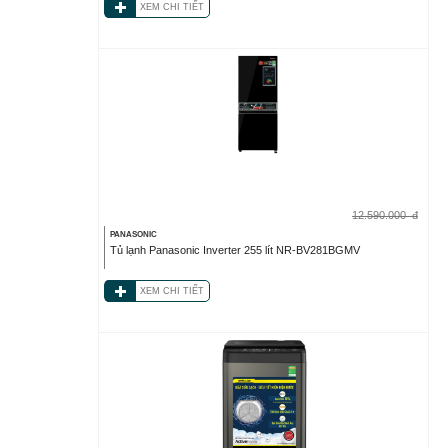
XEM CHI TIẾT
12.590.000
đ
PANASONIC
Tủ lạnh Panasonic Inverter 255 lít NR-BV281BGMV
XEM CHI TIẾT