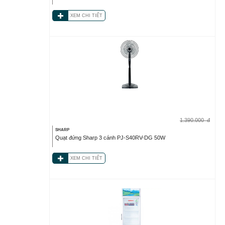
XEM CHI TIẾT
1.390.000
đ
SHARP
Quạt đứng Sharp 3 cánh PJ-S40RV-DG 50W
XEM CHI TIẾT