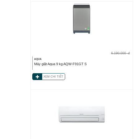
6.190.000
đ
AQUA
Máy giặt Aqua 9 kg AQW-F91GT S
XEM CHI TIẾT