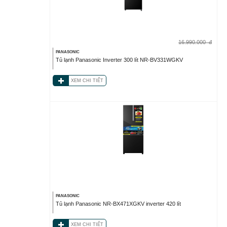
16.990.000
đ
PANASONIC
Tủ lạnh Panasonic Inverter 300 lít NR-BV331WGKV
XEM CHI TIẾT
PANASONIC
Tủ lạnh Panasonic NR-BX471XGKV inverter 420 lít
XEM CHI TIẾT