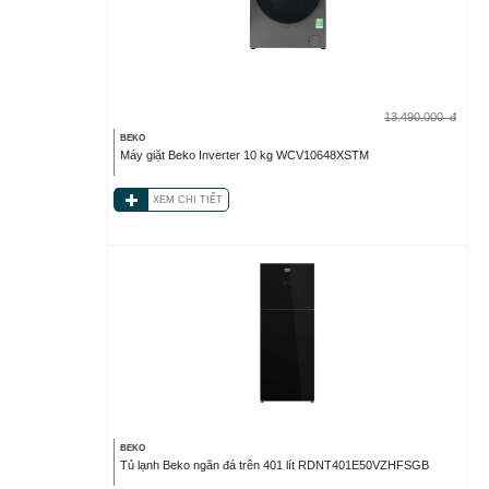
13.490.000
đ
BEKO
Máy giặt Beko Inverter 10 kg WCV10648XSTM
XEM CHI TIẾT
BEKO
Tủ lạnh Beko ngăn đá trên 401 lít RDNT401E50VZHFSGB