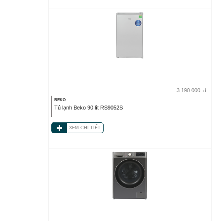
3.190.000
đ
BEKO
Tủ lạnh Beko 90 lít RS9052S
XEM CHI TIẾT