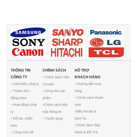
THÔNG TIN
CHÍNH SÁCH
HỖ TRỢ
CÔNG TY
KHÁCH HÀNG
Chính Sách Vận
>
Giới thiệu công ty
Hướng dẫn mua
Chuyển
>
>
Thành tích -
Dùng thử sản
hàng
>
>
Chính sách thanh
Bằng khen
phẩm
>
Hoạt động công
Chính sách bảo
toán
>
>
Điều Khoản &
ty
mật thông tin
>
Đối tác chiến
Tuyển dụng
Dịch Vụ
>
>
Chính Sách Bảo
lược
>
Công trình đã
Hành & Đổi Trả
>