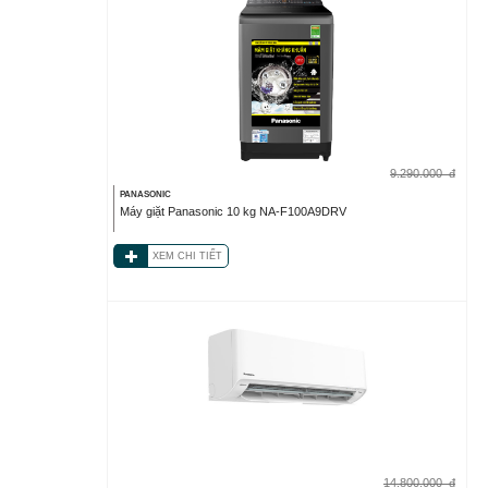
9.290.000
đ
PANASONIC
Máy giặt Panasonic 10 kg NA-F100A9DRV
XEM CHI TIẾT
14.800.000
đ