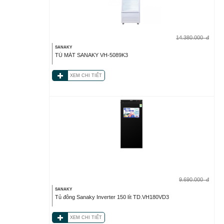
14.380.000
đ
SANAKY
TỦ MÁT SANAKY VH-5089K3
XEM CHI TIẾT
9.690.000
đ
SANAKY
Tủ đông Sanaky Inverter 150 lít TD.VH180VD3
XEM CHI TIẾT