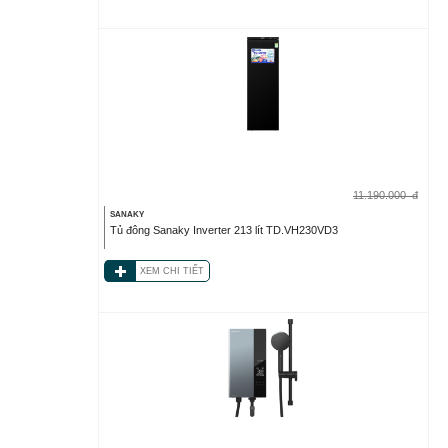
11.190.000
đ
SANAKY
Tủ đông Sanaky Inverter 213 lít TD.VH230VD3
XEM CHI TIẾT