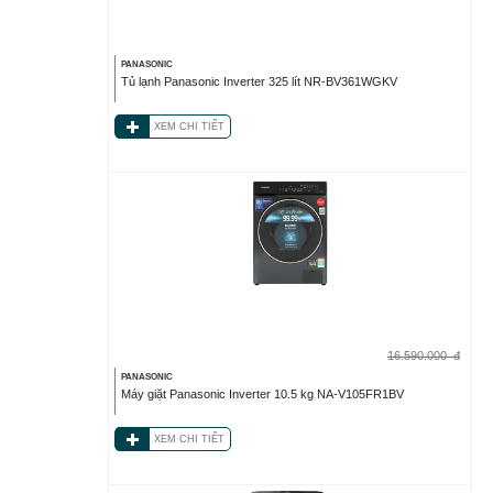
PANASONIC
Tủ lạnh Panasonic Inverter 325 lít NR-BV361WGKV
XEM CHI TIẾT
16.590.000
đ
PANASONIC
Máy giặt Panasonic Inverter 10.5 kg NA-V105FR1BV
XEM CHI TIẾT