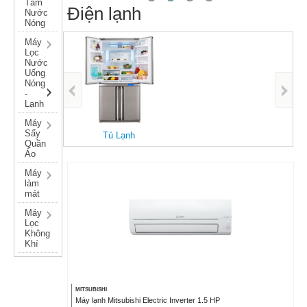
Tắm
Điện lạnh
Nước
Nóng
Máy
Lọc
Nước
Uống
Nóng
-
Tủ Đôn
Lạnh
Máy Giặt
Máy
Sấy
Quần
Áo
Máy
làm
mát
Máy
Lọc
Không
Khí
MITSUBISHI
Máy lạnh Mitsubishi Electric Inverter 1.5 HP