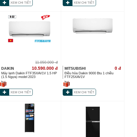
XEM CHI TIẾT
XEM CHI TIẾT
11.050.000
đ
10.590.000
đ
0
đ
DAIKIN
MITSUBISHI
Máy lạnh Daikin FTF35XAV1V 1.5 HP
Điều hòa Daikin 9000 Btu 1 chiều
(1.5 Ngựa) model 2023
FTF25XAV1V
XEM CHI TIẾT
XEM CHI TIẾT