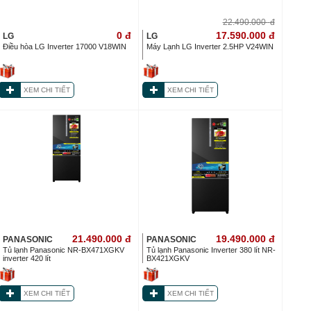
22.490.000
đ
0
đ
17.590.000
đ
LG
LG
Điều hòa LG Inverter 17000 V18WIN
Máy Lạnh LG Inverter 2.5HP V24WIN
XEM CHI TIẾT
XEM CHI TIẾT
21.490.000
đ
19.490.000
đ
PANASONIC
PANASONIC
Tủ lạnh Panasonic NR-BX471XGKV
Tủ lạnh Panasonic Inverter 380 lít NR-
inverter 420 lít
BX421XGKV
XEM CHI TIẾT
XEM CHI TIẾT