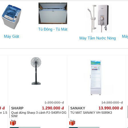
Tủ Đông - Tủ Mát
Máy Giặt
Má
Máy Tắm Nước Nóng
1.390.000
đ
14.380.000
đ
0
đ
1.290.000
đ
13.990.000
đ
SHARP
SANAKY
er 1.5
Quạt đứng Sharp 3 cánh PJ-S40RV-DG
TỦ MÁT SANAKY VH-5089K3
50W