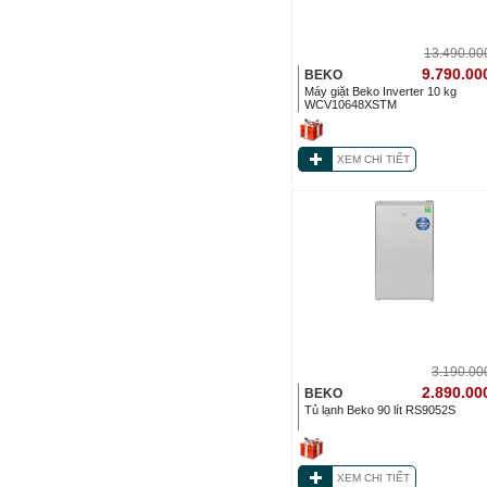
13.490.0
9.790.00
BEKO
Máy giặt Beko Inverter 10 kg
WCV10648XSTM
XEM CHI TIẾT
3.190.0
2.890.00
BEKO
Tủ lạnh Beko 90 lít RS9052S
XEM CHI TIẾT