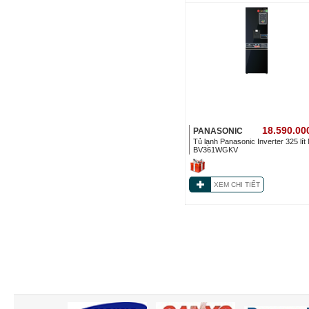
18.590.00
PANASONIC
Tủ lạnh Panasonic Inverter 325 lít
BV361WGKV
XEM CHI TIẾT