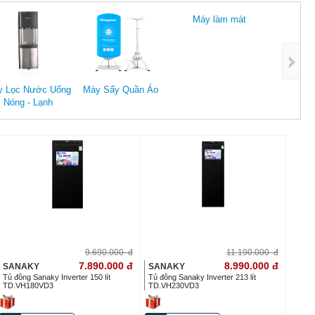
Máy làm mát
Máy Lọ
y Lọc Nước Uống
Máy Sấy Quần Áo
Nóng - Lạnh
9.690.000
đ
11.190.000
đ
7.890.000
đ
8.990.000
đ
SANAKY
SANAKY
Tủ đông Sanaky Inverter 150 lít
Tủ đông Sanaky Inverter 213 lít
TD.VH180VD3
TD.VH230VD3