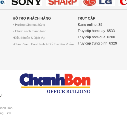
HỖ TRỢ KHÁCH HÀNG
TRUY CẬP
Đang online: 35
Hướng dẫn mua hàng
>
Truy cập hom nay: 6533
Chính sách thanh toán
>
Truy cập hom qua: 6200
Điều Khoản & Dịch Vụ
>
Truy cập trung binh: 6329
Chính Sách Bảo Hành & Đổi Trả Sản Phẩm
>
U
Khánh Hòa
ng, Tỉnh