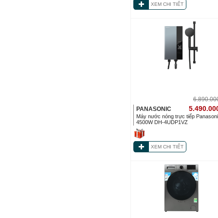
XEM CHI TIẾT
6.890.0
5.490.00
PANASONIC
Máy nước nóng trực tiếp Panason
4500W DH-4UDP1VZ
XEM CHI TIẾT