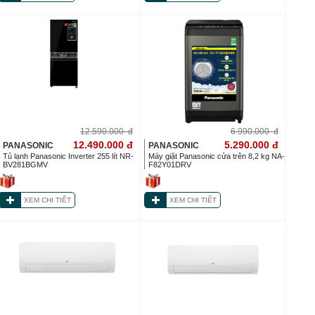
12.590.000
đ
6.990.000
đ
12.490.000
đ
5.290.000
đ
PANASONIC
PANASONIC
Tủ lạnh Panasonic Inverter 255 lít NR-
Máy giặt Panasonic cửa trên 8,2 kg NA-
BV281BGMV
F82Y01DRV
XEM CHI TIẾT
XEM CHI TIẾT