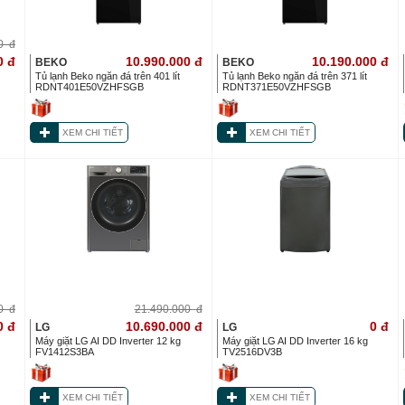
00
đ
0
đ
10.990.000
đ
10.190.000
đ
BEKO
BEKO
Tủ lạnh Beko ngăn đá trên 401 lít
Tủ lạnh Beko ngăn đá trên 371 lít
RDNT401E50VZHFSGB
RDNT371E50VZHFSGB
XEM CHI TIẾT
XEM CHI TIẾT
00
đ
21.490.000
đ
0
đ
10.690.000
đ
0
đ
LG
LG
Máy giặt LG AI DD Inverter 12 kg
Máy giặt LG AI DD Inverter 16 kg
FV1412S3BA
TV2516DV3B
XEM CHI TIẾT
XEM CHI TIẾT