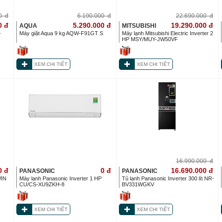
00
đ
6.190.000
đ
22.690.000
đ
0
đ
5.290.000
đ
19.290.000
đ
AQUA
MITSUBISHI
-
Máy giặt Aqua 9 kg AQW-F91GT S
Máy lạnh Mitsubishi Electric Inverter 2
HP MSY/MUY-JW50VF
XEM CHI TIẾT
XEM CHI TIẾT
16.990.000
đ
0
đ
0
đ
16.690.000
đ
PANASONIC
PANASONIC
WIN
Máy lạnh Panasonic Inverter 1 HP
Tủ lạnh Panasonic Inverter 300 lít NR-
CU/CS-XU9ZKH-8
BV331WGKV
XEM CHI TIẾT
XEM CHI TIẾT