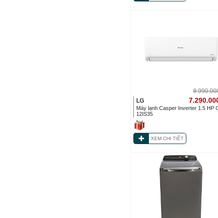
8.990.0
7.290.00
LG
Máy lạnh Casper Inverter 1.5 HP
12IS35
XEM CHI TIẾT