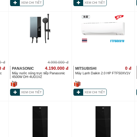
XEM CHI TIẾT
XEM CHI TIẾT
00
đ
4.990.000
đ
0
đ
4.190.000
đ
0
đ
PANASONIC
MITSUBISHI
ic
Máy nước nóng trực tiếp Panasonic
Máy Lạnh Daikin 2.0 HP FTF50XV1V
4500W DH-4UD1VZ
XEM CHI TIẾT
XEM CHI TIẾT