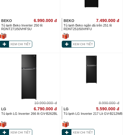
6.990.000
đ
7.490.000
đ
BEKO
BEKO
Tủ lạnh Beko Inverter 250 lít
Tủ lạnh Beko ngăn đá trên 251 lít
RDNT271I50VHFSU
RDNT251I50VHFU
XEM CHI TIẾT
XEM CHI TIẾT
10.990.000
đ
8.990.000
đ
6.790.000
đ
5.590.000
đ
LG
LG
Tủ lạnh LG Inverter 266 lít GV-B262BL
Tủ lạnh LG Inverter 217 Lít GV-B212WB
XEM CHI TIẾT
XEM CHI TIẾT