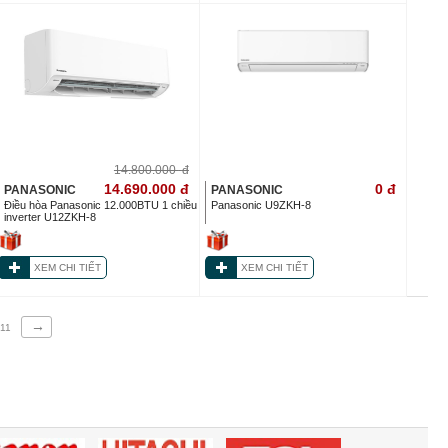
14.800.000
đ
14.690.000
đ
0
đ
PANASONIC
PANASONIC
Điều hòa Panasonic 12.000BTU 1 chiều
Panasonic U9ZKH-8
inverter U12ZKH-8
XEM CHI TIẾT
XEM CHI TIẾT
→
11