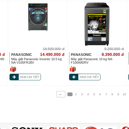
16.590.000
đ
9.290.000
đ
0
đ
14.490.000
đ
8.390.000
đ
PANASONIC
PANASONIC
 NR-
Máy giặt Panasonic Inverter 10.5 kg
Máy giặt Panasonic 10 kg NA-
NA-V105FR1BV
F100A9DRV
XEM CHI TIẾT
XEM CHI TIẾT
←
1
2
3
4
5
6
7
8
9
10