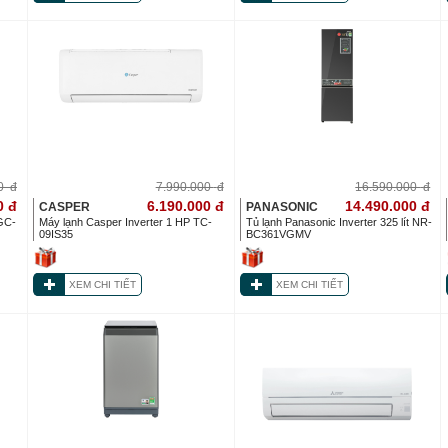
00
đ
7.990.000
đ
16.590.000
đ
0
đ
6.190.000
đ
14.490.000
đ
CASPER
PANASONIC
 GC-
Máy lạnh Casper Inverter 1 HP TC-
Tủ lạnh Panasonic Inverter 325 lít NR-
09IS35
BC361VGMV
XEM CHI TIẾT
XEM CHI TIẾT