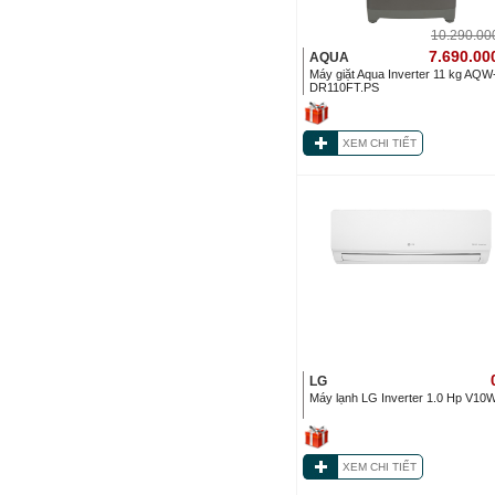
10.290.0
7.690.00
AQUA
Máy giặt Aqua Inverter 11 kg AQW
DR110FT.PS
XEM CHI TIẾT
LG
Máy lạnh LG Inverter 1.0 Hp V10
XEM CHI TIẾT