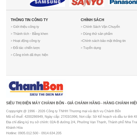
THÔNG TIN CÔNG TY
CHÍNH SÁCH
Giới thiệu công ty
Chính Sách Vận Chuyển
>
>
Thành tích - Bằng khen
Dùng thử sản phẩm
>
>
Hoạt động công ty
Chính sách bảo mật thông tin
>
>
Đối tác chiến lược
Tuyển dụng
>
>
Công trình đã thực hiện
>
SIÊU THỊ ĐIỆN MÁY CHÁNH BỔN - GIÁ CHÁNH HÃNG - HÀNG CHÁNH HIỆ
Coppyright @ 1996 - 2026 Công ty TNHH Thương mại và dịch vụ Chánh Bổn
Mã số thuế: 4200286949, Ngày cấp: 27/03/1996, Nơi cấp: Sở Kế hoạch và đầu tư tỉnh 
Địa chỉ đăng ký trụ sở chính: 02A-B đường 2/4, Phường Vạn Thạnh, Thành phố Nha Tra
Khánh Hòa
Hotline: 0905.012.500 - 0914.634.205