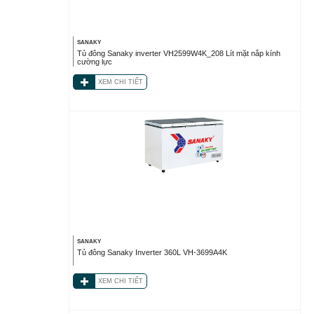
SANAKY
Tủ đông Sanaky inverter VH2599W4K_208 Lít mặt nắp kính
cường lực
XEM CHI TIẾT
SANAKY
Tủ đông Sanaky Inverter 360L VH-3699A4K
XEM CHI TIẾT