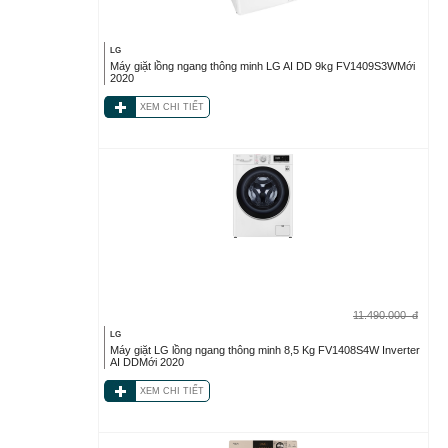
LG
Máy giặt lồng ngang thông minh LG AI DD 9kg FV1409S3WMới
2020
XEM CHI TIẾT
11.490.000
đ
LG
Máy giặt LG lồng ngang thông minh 8,5 Kg FV1408S4W Inverter
AI DDMới 2020
XEM CHI TIẾT