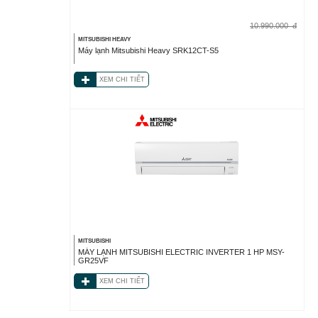
10.990.000
đ
MITSUBISHI HEAVY
Máy lạnh Mitsubishi Heavy SRK12CT-S5
XEM CHI TIẾT
MITSUBISHI
MÁY LẠNH MITSUBISHI ELECTRIC INVERTER 1 HP MSY-
GR25VF
XEM CHI TIẾT