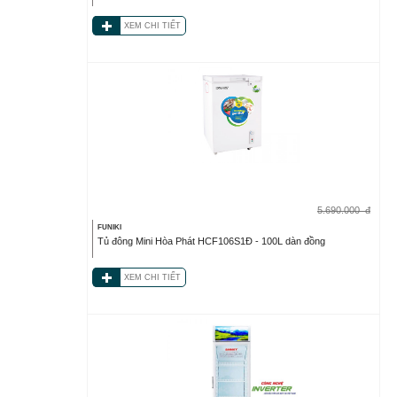
XEM CHI TIẾT
5.690.000
đ
FUNIKI
Tủ đông Mini Hòa Phát HCF106S1Đ - 100L dàn đồng
XEM CHI TIẾT