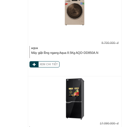
8.700.000
đ
AQUA
Máy giặt lồng ngang Aqua 8.5Kg AQD-DD850A.N
XEM CHI TIẾT
17.090.000
đ