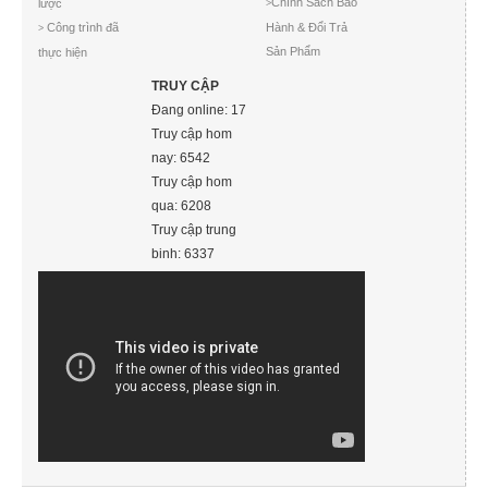
Chính Sách Bảo
lược
>
Công trình đã
Hành & Đổi Trả
>
Sản Phẩm
thực hiện
TRUY CẬP
Đang online: 17
Truy cập hom
nay: 6542
Truy cập hom
qua: 6208
Truy cập trung
binh: 6337