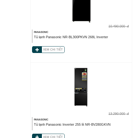
10.490.000
đ
PANASONIC
Tủ lạnh Panasonic NR-BL300PKVN 268L Inverter
XEM CHI TIẾT
13.290.000
đ
PANASONIC
Tủ lạnh Panasonic Inverter 255 lít NR-BV280GKVN
XEM CHI TIẾT