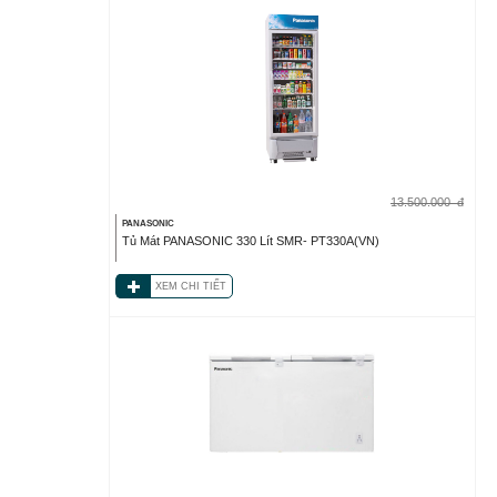
13.500.000
đ
PANASONIC
Tủ Mát PANASONIC 330 Lít SMR- PT330A(VN)
XEM CHI TIẾT