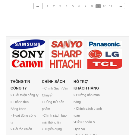
←
→
1
2
3
4
5
6
7
8
9
10
11
THÔNG TIN
CHÍNH SÁCH
HỖ TRỢ
CÔNG TY
KHÁCH HÀNG
Chính Sách Vận
>
Giới thiệu công ty
Hướng dẫn mua
Chuyển
>
>
Thành tích -
Dùng thử sản
hàng
>
>
Chính sách thanh
Bằng khen
phẩm
>
Hoạt động công
Chính sách bảo
toán
>
>
Điều Khoản &
ty
mật thông tin
>
Đối tác chiến
Tuyển dụng
Dịch Vụ
>
>