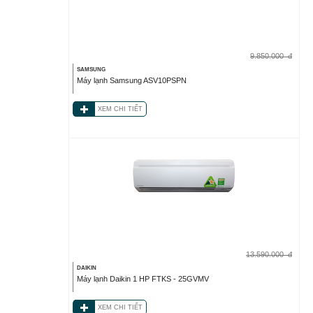
9.850.000
đ
SAMSUNG
Máy lạnh Samsung ASV10PSPN
XEM CHI TIẾT
13.590.000
đ
DAIKIN
Máy lạnh Daikin 1 HP FTKS - 25GVMV
XEM CHI TIẾT