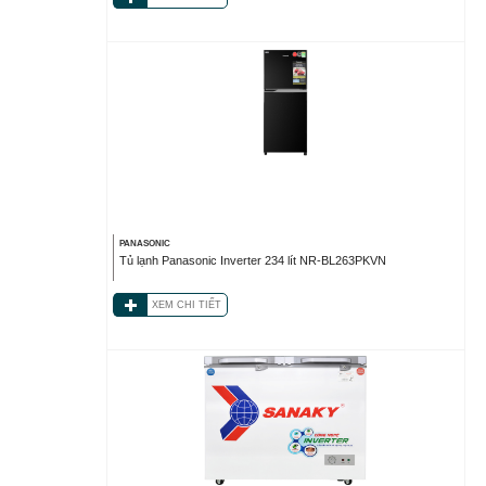
PANASONIC
Tủ lạnh Panasonic Inverter 234 lít NR-BL263PKVN
XEM CHI TIẾT