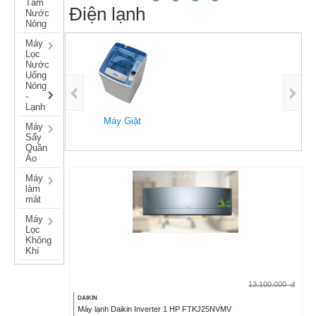
Tắm
Điện lạnh
Nước
Nóng
Máy
Lọc
Nước
Uống
Nóng
-
Tủ Đôn
Lạnh
Máy Giặt
Máy
Sấy
Quần
Áo
Máy
làm
mát
Máy
Lọc
Không
Khí
13.100.000
đ
DAIKIN
Máy lạnh Daikin Inverter 1 HP FTKJ25NVMV