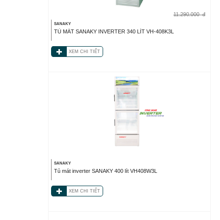
11.290.000
đ
SANAKY
TỦ MÁT SANAKY INVERTER 340 LÍT VH-408K3L
XEM CHI TIẾT
SANAKY
Tủ mát inverter SANAKY 400 lít VH408W3L
XEM CHI TIẾT