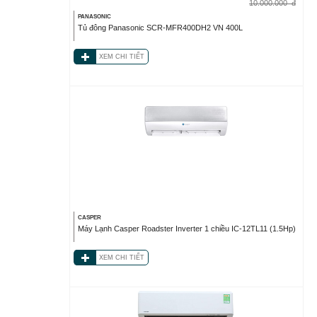
10.000.000
đ
PANASONIC
Tủ đông Panasonic SCR-MFR400DH2 VN 400L
XEM CHI TIẾT
CASPER
Máy Lạnh Casper Roadster Inverter 1 chiều IC-12TL11 (1.5Hp)
XEM CHI TIẾT