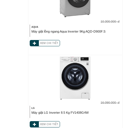
10.300.000
đ
AQUA
Máy giặt lồng ngang Aqua Inverter 9Kg AQD-D900F.S
XEM CHI TIẾT
16.090.000
đ
LG
Máy giặt LG Inverter 8.5 Kg FV1408G4W
XEM CHI TIẾT