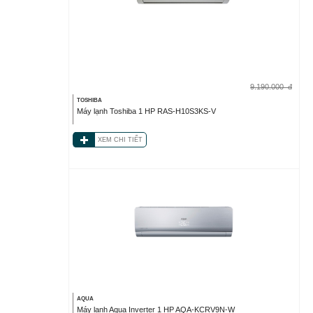
9.190.000
đ
TOSHIBA
Máy lạnh Toshiba 1 HP RAS-H10S3KS-V
XEM CHI TIẾT
AQUA
Máy lạnh Aqua Inverter 1 HP AQA-KCRV9N-W