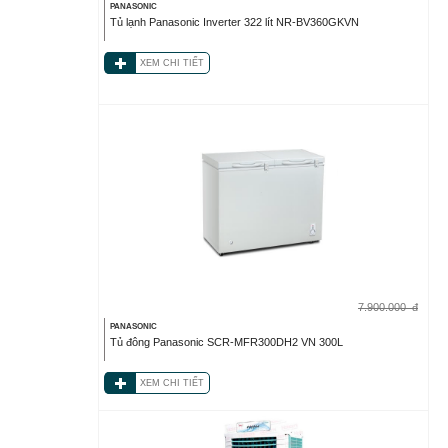
PANASONIC
Tủ lạnh Panasonic Inverter 322 lít NR-BV360GKVN
XEM CHI TIẾT
7.900.000
đ
PANASONIC
Tủ đông Panasonic SCR-MFR300DH2 VN 300L
XEM CHI TIẾT