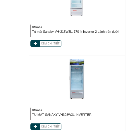
SANAKY
Tủ mát Sanaky VH-218W3L, 170 lít Inverter 2 cánh trên dưới
XEM CHI TIẾT
SANAKY
TỦ MÁT SANAKY VH308W3L INVERTER
XEM CHI TIẾT