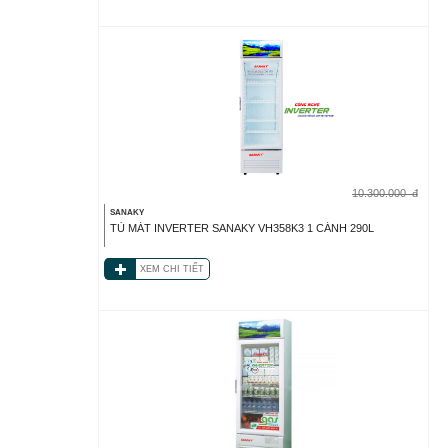
10.300.000
đ
SANAKY
TỦ MÁT INVERTER SANAKY VH358K3 1 CÁNH 290L
XEM CHI TIẾT