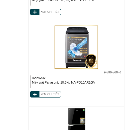
Máy giặt Panasonic 12,5Kg NA-FD12VR1BV
XEM CHI TIẾT
9.590.000
đ
PANASONIC
Máy giặt Panasonic 10,5Kg NA-FD10AR1GV
XEM CHI TIẾT