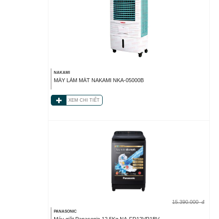
NAKAMI
MÁY LÀM MÁT NAKAMI NKA-05000B
XEM CHI TIẾT
15.390.000
đ
PANASONIC