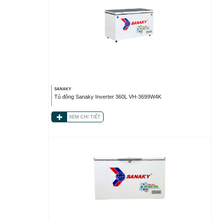
SANAKY
Tủ đông Sanaky Inverter 360L VH-3699W4K
XEM CHI TIẾT