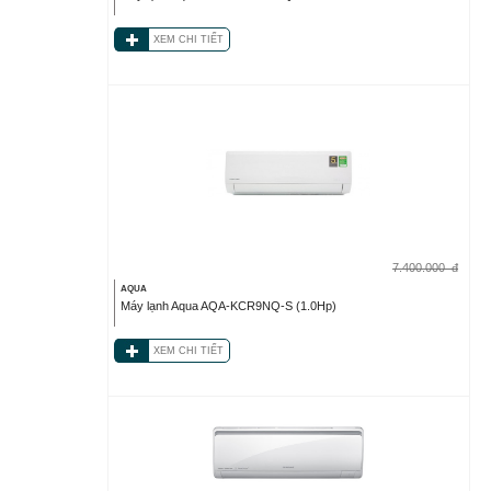
XEM CHI TIẾT
7.400.000
đ
AQUA
Máy lạnh Aqua AQA-KCR9NQ-S (1.0Hp)
XEM CHI TIẾT