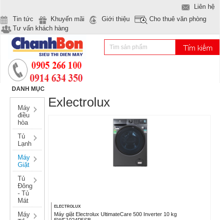
Liên hệ
Tin tức
Khuyến mãi
Giới thiệu
Cho thuê văn phòng
Tư vấn khách hàng
DANH MỤC
Exlectrolux
Máy
điều
hòa
Tủ
Lạnh
Máy
Giặt
Tủ
Đông
- Tủ
Mát
ELECTROLUX
Máy
Máy giặt Electrolux UltimateCare 500 Inverter 10 kg
EWF1024P5SB