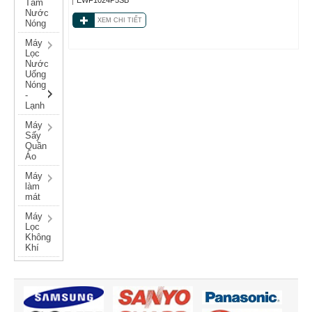
Tắm
Nước
XEM CHI TIẾT
Nóng
Máy
Lọc
Nước
Uống
Nóng
-
Lạnh
Máy
Sấy
Quần
Áo
Máy
làm
mát
Máy
Lọc
Không
Khí