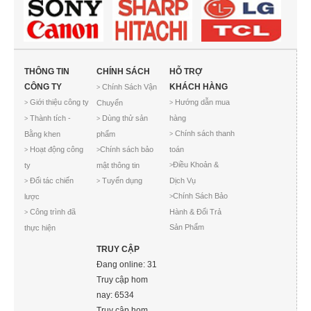
THÔNG TIN
CHÍNH SÁCH
HỖ TRỢ
CÔNG TY
KHÁCH HÀNG
Chính Sách Vận
>
Giới thiệu công ty
Hướng dẫn mua
Chuyển
>
>
Thành tích -
Dùng thử sản
hàng
>
>
Chính sách thanh
Bằng khen
phẩm
>
Hoạt động công
Chính sách bảo
toán
>
>
Điều Khoản &
ty
mật thông tin
>
Đối tác chiến
Tuyển dụng
Dịch Vụ
>
>
Chính Sách Bảo
lược
>
Công trình đã
Hành & Đổi Trả
>
Sản Phẩm
thực hiện
TRUY CẬP
Đang online: 31
Truy cập hom
nay: 6534
Truy cập hom