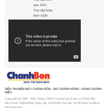
qua: 6201
Truy cập trung
binh: 6330
SIÊU THỊ ĐIỆN MÁY CHÁNH BỔN - GIÁ CHÁNH HÃNG - HÀNG CHÁNH
HIỆU
Coppyright @ 1996 - 2026 Công ty TNHH Thương mại và dịch vụ Chánh Bổn
Mã số thuế: 4200286949, Ngày cấp: 27/03/1996, Nơi cấp: Sở Kế hoạch và đầu tư
tỉnh Khánh Hòa