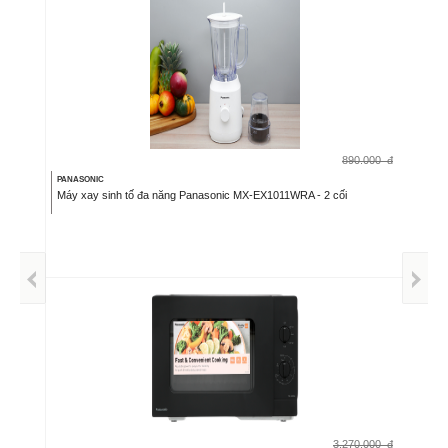
890.000
đ
PANASONIC
Máy xay sinh tố đa năng Panasonic MX-EX1011WRA - 2 cối
3.270.000
đ