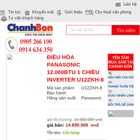
Liên hệ
Tin tức
Khuyến mãi
Giới thiệu
Cho thuê văn phòng
Tư vấn khách hàng
ĐIỀU HÒA
YÊN TÂM
MUA SẮM TẠI
PANASONIC
CHÁNH BỔN
12.000BTU 1 CHIỀU
HẬU MÃI CHU ĐÁO
INVERTER U12ZKH-8
THANH TOÁN TIỆN L
Mã sản phẩm:
U12ZKH-8
Bảo hành:
GIAO NHẬN LINH HO
Hãng sản xuất:
Panasonic
ĐỔI TRẢ DỄ DÀNG
giá thị trường:
14.800.000 vnđ
giá bán:
14.690.000
vnđ
Tồn kho:
Còn hàng