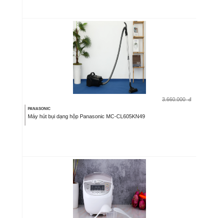
3.660.000
đ
PANASONIC
Máy hút bụi dạng hộp Panasonic MC-CL605KN49