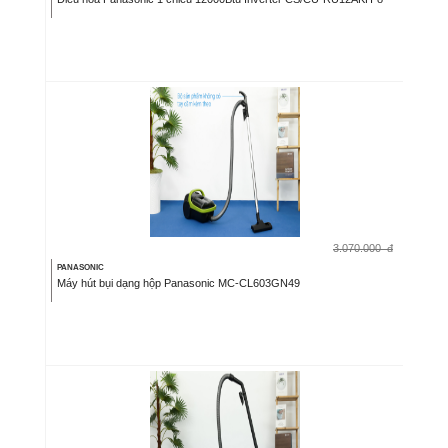
3.070.000
đ
PANASONIC
Máy hút bụi dạng hộp Panasonic MC-CL603GN49