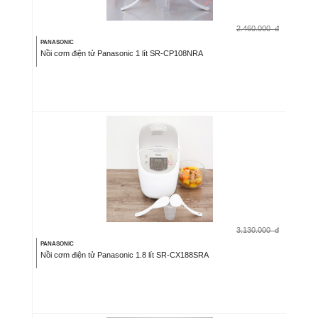
2.460.000
đ
PANASONIC
Nồi cơm điện tử Panasonic 1 lít SR-CP108NRA
3.130.000
đ
PANASONIC
Nồi cơm điện tử Panasonic 1.8 lít SR-CX188SRA