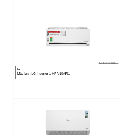
13.590.000
đ
LG
Máy lạnh LG Inverter 1 HP V10API1