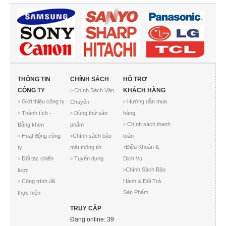
THÔNG TIN
CHÍNH SÁCH
HỖ TRỢ
CÔNG TY
KHÁCH HÀNG
Chính Sách Vận
>
Giới thiệu công ty
Hướng dẫn mua
Chuyển
>
>
Thành tích -
Dùng thử sản
hàng
>
>
Chính sách thanh
Bằng khen
phẩm
>
Hoạt động công
Chính sách bảo
toán
>
>
Điều Khoản &
ty
mật thông tin
>
Đối tác chiến
Tuyển dụng
Dịch Vụ
>
>
Chính Sách Bảo
lược
>
Công trình đã
Hành & Đổi Trả
>
Sản Phẩm
thực hiện
TRUY CẬP
Đang online: 39