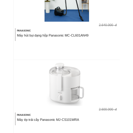
2.640.000
đ
PANASONIC
Máy hút bụi dạng hộp Panasonic MC-CL601AN49
2.600.000
đ
PANASONIC
Máy ép trái cây Panasonic MJ-CS101WRA