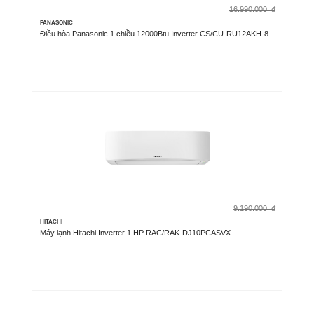
16.990.000
đ
PANASONIC
Điều hòa Panasonic 1 chiều 12000Btu Inverter CS/CU-RU12AKH-8
9.190.000
đ
HITACHI
Máy lạnh Hitachi Inverter 1 HP RAC/RAK-DJ10PCASVX