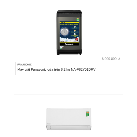
6.990.000
đ
PANASONIC
Máy giặt Panasonic cửa trên 8,2 kg NA-F82Y01DRV