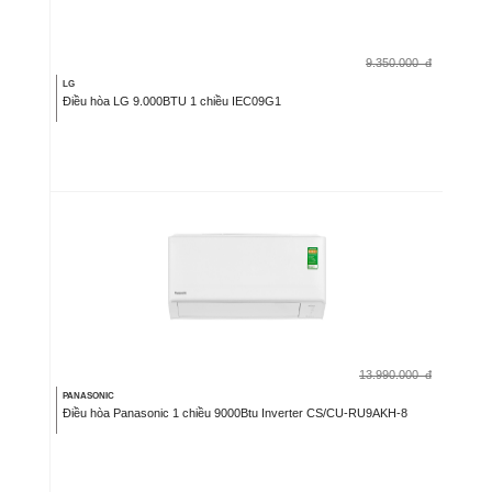
9.350.000
đ
LG
Điều hòa LG 9.000BTU 1 chiều IEC09G1
13.990.000
đ
PANASONIC
Điều hòa Panasonic 1 chiều 9000Btu Inverter CS/CU-RU9AKH-8