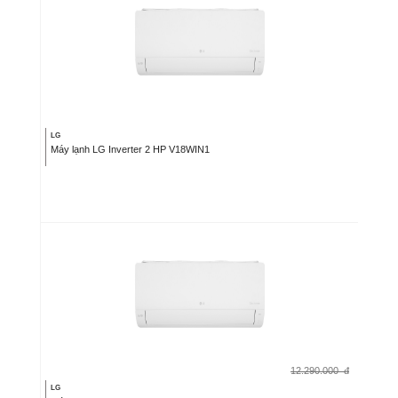
LG
Máy lạnh LG Inverter 2 HP V18WIN1
12.290.000
đ
LG