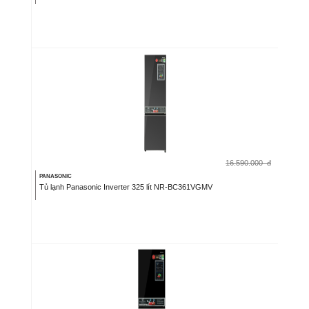
16.590.000
đ
PANASONIC
Tủ lạnh Panasonic Inverter 325 lít NR-BC361VGMV