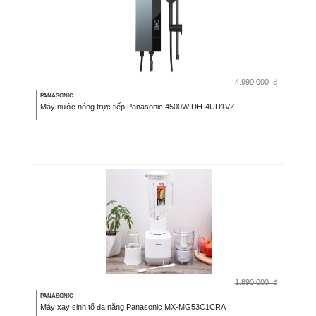
4.990.000
đ
PANASONIC
Máy nước nóng trực tiếp Panasonic 4500W DH-4UD1VZ
1.890.000
đ
PANASONIC
Máy xay sinh tố đa năng Panasonic MX-MG53C1CRA