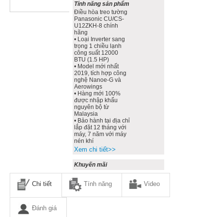
Tính năng sản phẩm
Điều hòa treo tường
Panasonic CU/CS-
U12ZKH-8 chính
hãng
• Loại Inverter sang
trọng 1 chiều lạnh
công suất 12000
BTU (1.5 HP)
• Model mới nhất
2019, tích hợp công
nghệ Nanoe-G và
Aerowings
• Hàng mới 100%
được nhập khẩu
nguyên bộ từ
Malaysia
• Bảo hành tại địa chỉ
lắp đặt 12 tháng với
máy, 7 năm với máy
nén khí
Xem chi tiết>>
Khuyến mãi
Chi tiết
Tính năng
Video
Đánh giá