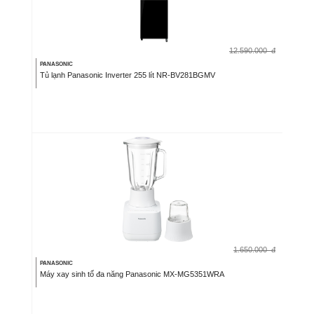
12.590.000
đ
PANASONIC
Tủ lạnh Panasonic Inverter 255 lít NR-BV281BGMV
1.650.000
đ
PANASONIC
Máy xay sinh tố đa năng Panasonic MX-MG5351WRA