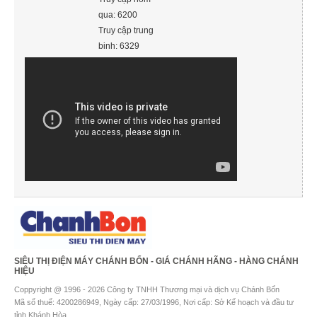
qua: 6200
Truy cập trung
binh: 6329
SIÊU THỊ ĐIỆN MÁY CHÁNH BỔN - GIÁ CHÁNH HÃNG - HÀNG CHÁNH
HIỆU
Coppyright @ 1996 - 2026 Công ty TNHH Thương mại và dịch vụ Chánh Bổn
Mã số thuế: 4200286949, Ngày cấp: 27/03/1996, Nơi cấp: Sở Kế hoạch và đầu tư
tỉnh Khánh Hòa