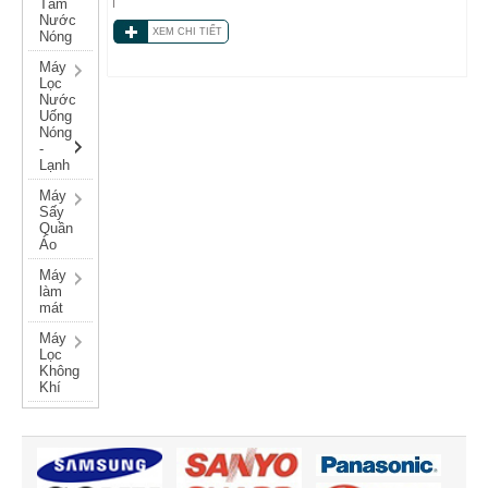
Tắm
Nước
XEM CHI TIẾT
Nóng
Máy
Lọc
Nước
Uống
Nóng
-
Lạnh
Máy
Sấy
Quần
Áo
Máy
làm
mát
Máy
Lọc
Không
Khí