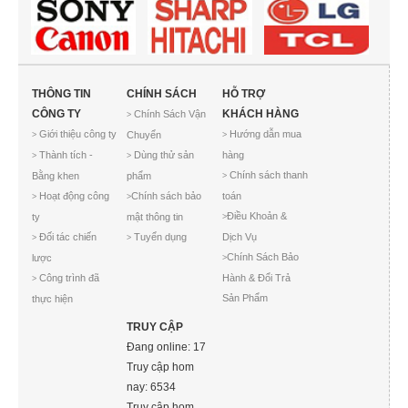
THÔNG TIN
CHÍNH SÁCH
HỖ TRỢ
CÔNG TY
KHÁCH HÀNG
Chính Sách Vận
>
Giới thiệu công ty
Hướng dẫn mua
Chuyển
>
>
Thành tích -
Dùng thử sản
hàng
>
>
Chính sách thanh
Bằng khen
phẩm
>
Hoạt động công
Chính sách bảo
toán
>
>
Điều Khoản &
ty
mật thông tin
>
Đối tác chiến
Tuyển dụng
Dịch Vụ
>
>
Chính Sách Bảo
lược
>
Công trình đã
Hành & Đổi Trả
>
Sản Phẩm
thực hiện
TRUY CẬP
Đang online: 17
Truy cập hom
nay: 6534
Truy cập hom