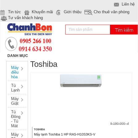
Liên hệ
Tin tức
Khuyến mãi
Giới thiệu
Cho thuê văn phòng
Tư vấn khách hàng
DANH MỤC
Toshiba
Máy
điều
hòa
Tủ
Lạnh
Máy
Giặt
Tủ
Đông
- Tủ
9.190.000
đ
Mát
TOSHIBA
Máy
Máy lạnh Toshiba 1 HP RAS-H10S3KS-V