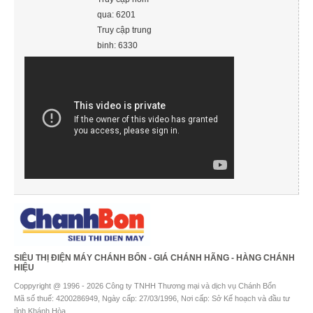
qua: 6201
Truy cập trung
binh: 6330
SIÊU THỊ ĐIỆN MÁY CHÁNH BỔN - GIÁ CHÁNH HÃNG - HÀNG CHÁNH
HIỆU
Coppyright @ 1996 - 2026 Công ty TNHH Thương mại và dịch vụ Chánh Bổn
Mã số thuế: 4200286949, Ngày cấp: 27/03/1996, Nơi cấp: Sở Kế hoạch và đầu tư
tỉnh Khánh Hòa