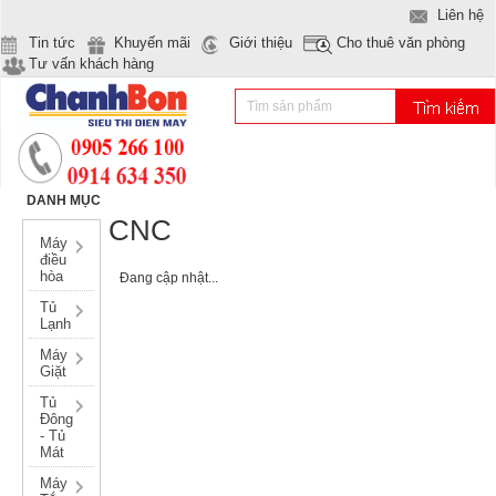
Liên hệ
Tin tức
Khuyến mãi
Giới thiệu
Cho thuê văn phòng
Tư vấn khách hàng
DANH MỤC
CNC
Máy
điều
hòa
Đang cập nhật...
Tủ
Lạnh
Máy
Giặt
Tủ
Đông
- Tủ
Mát
Máy