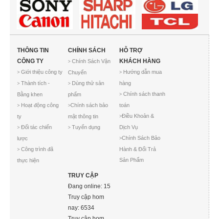
THÔNG TIN
CHÍNH SÁCH
HỖ TRỢ
CÔNG TY
KHÁCH HÀNG
Chính Sách Vận
>
Giới thiệu công ty
Hướng dẫn mua
Chuyển
>
>
Thành tích -
Dùng thử sản
hàng
>
>
Chính sách thanh
Bằng khen
phẩm
>
Hoạt động công
Chính sách bảo
toán
>
>
Điều Khoản &
ty
mật thông tin
>
Đối tác chiến
Tuyển dụng
Dịch Vụ
>
>
Chính Sách Bảo
lược
>
Công trình đã
Hành & Đổi Trả
>
Sản Phẩm
thực hiện
TRUY CẬP
Đang online: 15
Truy cập hom
nay: 6534
Truy cập hom