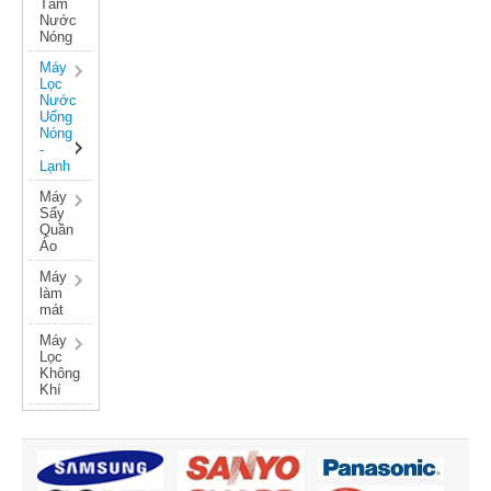
Tắm
Nước
Nóng
Máy
Lọc
Nước
Uống
Nóng
-
Lạnh
Máy
Sấy
Quần
Áo
Máy
làm
mát
Máy
Lọc
Không
Khí