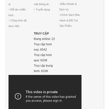
Điều Khoản &
ty
mật thông tin
>
Đối tác chiến
Tuyển dụng
Dịch Vụ
>
>
Chính Sách Bảo
lược
>
Công trình đã
Hành & Đổi Trả
>
Sản Phẩm
thực hiện
TRUY CẬP
Đang online: 22
Truy cập hom
nay: 6542
Truy cập hom
qua: 6208
Truy cập trung
binh: 6338