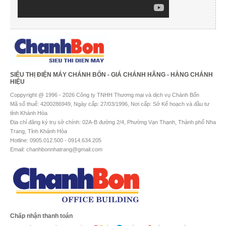
SIÊU THỊ ĐIỆN MÁY CHÁNH BỔN - GIÁ CHÁNH HÃNG - HÀNG CHÁNH
HIỆU
Coppyright @ 1996 - 2026 Công ty TNHH Thương mại và dịch vụ Chánh Bổn
Mã số thuế: 4200286949, Ngày cấp: 27/03/1996, Nơi cấp: Sở Kế hoạch và đầu tư
tỉnh Khánh Hòa
Địa chỉ đăng ký trụ sở chính: 02A-B đường 2/4, Phường Vạn Thạnh, Thành phố Nha
Trang, Tỉnh Khánh Hòa
Hotline: 0905.012.500 - 0914.634.205
Email: chanhbonnhatrang@gmail.com
Chấp nhận thanh toán