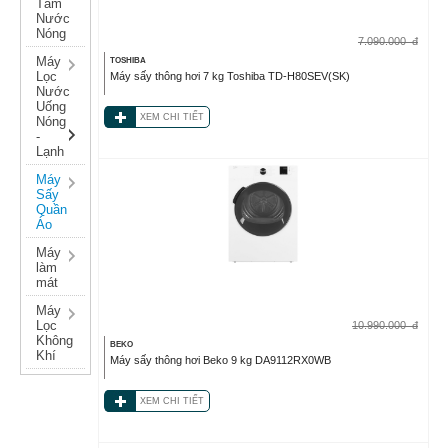
Tắm
Nước
Nóng
7.090.000
đ
Máy
TOSHIBA
Lọc
Máy sấy thông hơi 7 kg Toshiba TD-H80SEV(SK)
Nước
Uống
XEM CHI TIẾT
Nóng
-
Lạnh
Máy
Sấy
Quần
Áo
Máy
làm
mát
Máy
Lọc
10.990.000
đ
Không
BEKO
Khí
Máy sấy thông hơi Beko 9 kg DA9112RX0WB
XEM CHI TIẾT