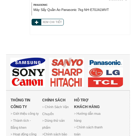
PANASONIC
Máy Sấy Quần Áo Panasonic 7kg NH-E70JA1WVT
XEM CHI TIẾT
THÔNG TIN
CHÍNH SÁCH
HỖ TRỢ
CÔNG TY
KHÁCH HÀNG
Chính Sách Vận
>
Giới thiệu công ty
Hướng dẫn mua
Chuyển
>
>
Thành tích -
Dùng thử sản
hàng
>
>
Chính sách thanh
Bằng khen
phẩm
>
Hoạt động công
Chính sách bảo
toán
>
>