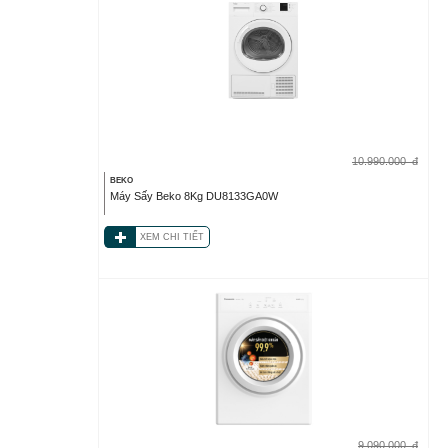
10.990.000
đ
BEKO
Máy Sấy Beko 8Kg DU8133GA0W
XEM CHI TIẾT
9.090.000
đ