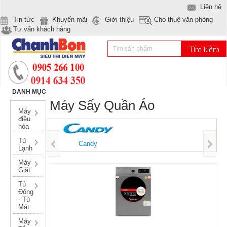
Liên hệ
Tin tức
Khuyến mãi
Giới thiệu
Cho thuê văn phòng
Tư vấn khách hàng
DANH MỤC
Máy Sấy Quần Áo
Máy
điều
hòa
Tủ
Candy
Lạnh
Máy
Giặt
Tủ
Đông
- Tủ
Mát
Máy