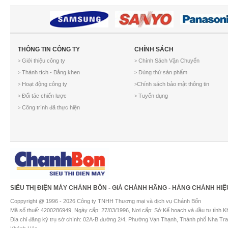
THÔNG TIN CÔNG TY
CHÍNH SÁCH
Giới thiệu công ty
Chính Sách Vận Chuyển
>
>
Thành tích - Bằng khen
Dùng thử sản phẩm
>
>
Hoạt động công ty
Chính sách bảo mật thông tin
>
>
Đối tác chiến lược
Tuyển dụng
>
>
Công trình đã thực hiện
>
SIÊU THỊ ĐIỆN MÁY CHÁNH BỔN - GIÁ CHÁNH HÃNG - HÀNG CHÁNH HIỆ
Coppyright @ 1996 - 2026 Công ty TNHH Thương mại và dịch vụ Chánh Bổn
Mã số thuế: 4200286949, Ngày cấp: 27/03/1996, Nơi cấp: Sở Kế hoạch và đầu tư tỉnh 
Địa chỉ đăng ký trụ sở chính: 02A-B đường 2/4, Phường Vạn Thạnh, Thành phố Nha Tra