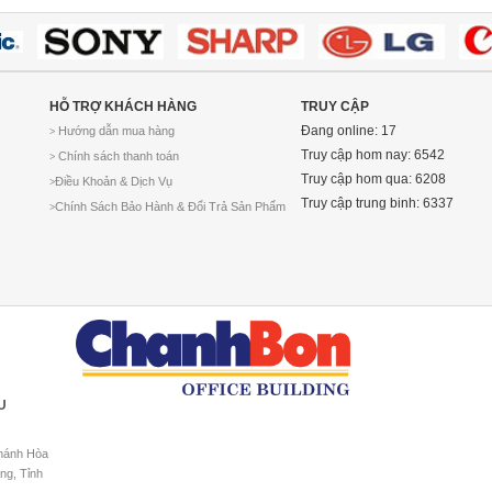
HỖ TRỢ KHÁCH HÀNG
TRUY CẬP
Đang online: 17
Hướng dẫn mua hàng
>
Truy cập hom nay: 6542
Chính sách thanh toán
>
Truy cập hom qua: 6208
Điều Khoản & Dịch Vụ
>
Truy cập trung binh: 6337
Chính Sách Bảo Hành & Đổi Trả Sản Phẩm
>
U
Khánh Hòa
ng, Tỉnh