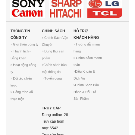
THÔNG TIN
CHÍNH SÁCH
HỖ TRỢ
CÔNG TY
KHÁCH HÀNG
Chính Sách Vận
>
Giới thiệu công ty
Hướng dẫn mua
Chuyển
>
>
Thành tích -
Dùng thử sản
hàng
>
>
Chính sách thanh
Bằng khen
phẩm
>
Hoạt động công
Chính sách bảo
toán
>
>
Điều Khoản &
ty
mật thông tin
>
Đối tác chiến
Tuyển dụng
Dịch Vụ
>
>
Chính Sách Bảo
lược
>
Công trình đã
Hành & Đổi Trả
>
Sản Phẩm
thực hiện
TRUY CẬP
Đang online: 28
Truy cập hom
nay: 6542
Truy cập hom