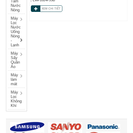
Tắm
Nước
XEM CHI TIẾT
Nóng
Máy
Lọc
Nước
Uống
Nóng
-
Lạnh
Máy
Sấy
Quần
Áo
Máy
làm
mát
Máy
Lọc
Không
Khí