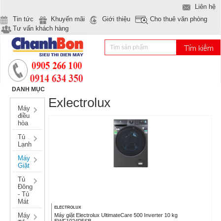
Liên hệ
Tin tức
Khuyến mãi
Giới thiệu
Cho thuê văn phòng
Tư vấn khách hàng
DANH MỤC
Exlectrolux
Máy
điều
hòa
Tủ
Lạnh
Máy
Giặt
Tủ
Đông
- Tủ
Mát
ELECTROLUX
Máy
Máy giặt Electrolux UltimateCare 500 Inverter 10 kg
EWF1024P5SB