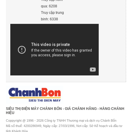
qua: 6208
Truy cập trung
binh: 6338
SIÊU THỊ ĐIỆN MÁY CHÁNH BỔN - GIÁ CHÁNH HÃNG - HÀNG CHÁNH
HIỆU
Coppyright @ 1996 - 2026 Công ty TNHH Thương mại và dịch vụ Chánh Bổn
Mã số thuế: 4200286949, Ngày cấp: 27/03/1996, Nơi cấp: Sở Kế hoạch và đầu tư
tỉnh Khánh Hòa