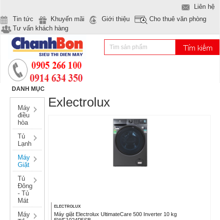
Liên hệ
Tin tức
Khuyến mãi
Giới thiệu
Cho thuê văn phòng
Tư vấn khách hàng
DANH MỤC
Exlectrolux
Máy
điều
hòa
Tủ
Lạnh
Máy
Giặt
Tủ
Đông
- Tủ
Mát
ELECTROLUX
Máy
Máy giặt Electrolux UltimateCare 500 Inverter 10 kg
EWF1024P5SB