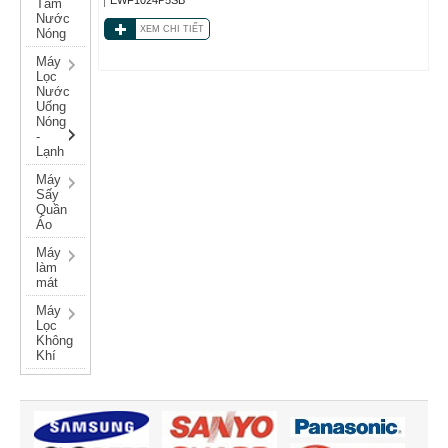
Tắm
Nước
XEM CHI TIẾT
Nóng
Máy
Lọc
Nước
Uống
Nóng
-
Lạnh
Máy
Sấy
Quần
Áo
Máy
làm
mát
Máy
Lọc
Không
Khí