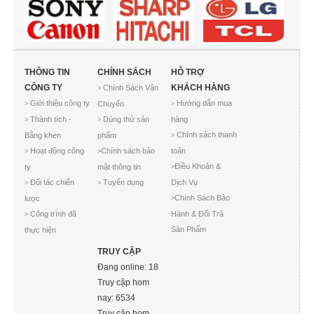
THÔNG TIN
CHÍNH SÁCH
HỖ TRỢ
CÔNG TY
KHÁCH HÀNG
Chính Sách Vận
>
Giới thiệu công ty
Hướng dẫn mua
Chuyển
>
>
Thành tích -
Dùng thử sản
hàng
>
>
Chính sách thanh
Bằng khen
phẩm
>
Hoạt động công
Chính sách bảo
toán
>
>
Điều Khoản &
ty
mật thông tin
>
Đối tác chiến
Tuyển dụng
Dịch Vụ
>
>
Chính Sách Bảo
lược
>
Công trình đã
Hành & Đổi Trả
>
Sản Phẩm
thực hiện
TRUY CẬP
Đang online: 18
Truy cập hom
nay: 6534
Truy cập hom