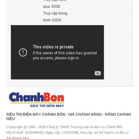
qua: 6200
Truy cập trung
binh: 6329
SIÊU THỊ ĐIỆN MÁY CHÁNH BỔN - GIÁ CHÁNH HÃNG - HÀNG CHÁNH
HIỆU
Coppyright @ 1996 - 2026 Công ty TNHH Thương mại và dịch vụ Chánh Bổn
Mã số thuế: 4200286949, Ngày cấp: 27/03/1996, Nơi cấp: Sở Kế hoạch và đầu tư
tỉnh Khánh Hòa