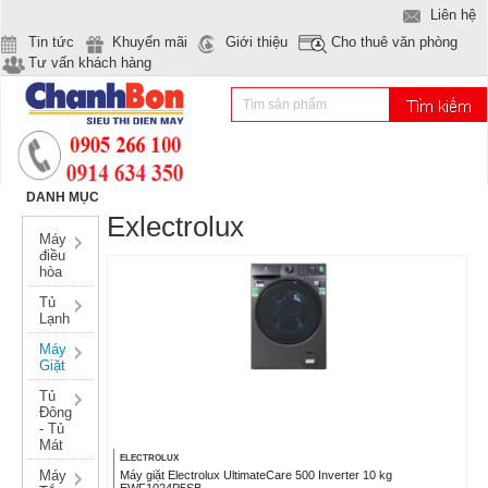
Liên hệ
Tin tức
Khuyến mãi
Giới thiệu
Cho thuê văn phòng
Tư vấn khách hàng
DANH MỤC
Exlectrolux
Máy
điều
hòa
Tủ
Lạnh
Máy
Giặt
Tủ
Đông
- Tủ
Mát
ELECTROLUX
Máy
Máy giặt Electrolux UltimateCare 500 Inverter 10 kg
EWF1024P5SB