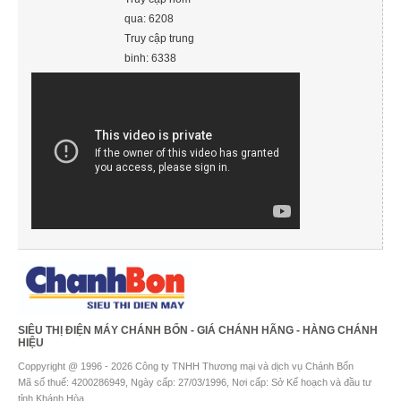
qua: 6208
Truy cập trung
binh: 6338
SIÊU THỊ ĐIỆN MÁY CHÁNH BỔN - GIÁ CHÁNH HÃNG - HÀNG CHÁNH
HIỆU
Coppyright @ 1996 - 2026 Công ty TNHH Thương mại và dịch vụ Chánh Bổn
Mã số thuế: 4200286949, Ngày cấp: 27/03/1996, Nơi cấp: Sở Kế hoạch và đầu tư
tỉnh Khánh Hòa