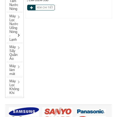
Tắm
Nước
XEM CHI TIẾT
Nóng
Máy
Lọc
Nước
Uống
Nóng
-
Lạnh
Máy
Sấy
Quần
Áo
Máy
làm
mát
Máy
Lọc
Không
Khí