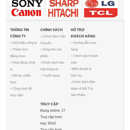
THÔNG TIN
CHÍNH SÁCH
HỖ TRỢ
CÔNG TY
KHÁCH HÀNG
Chính Sách Vận
>
Giới thiệu công ty
Hướng dẫn mua
Chuyển
>
>
Thành tích -
Dùng thử sản
hàng
>
>
Chính sách thanh
Bằng khen
phẩm
>
Hoạt động công
Chính sách bảo
toán
>
>
Điều Khoản &
ty
mật thông tin
>
Đối tác chiến
Tuyển dụng
Dịch Vụ
>
>
Chính Sách Bảo
lược
>
Công trình đã
Hành & Đổi Trả
>
Sản Phẩm
thực hiện
TRUY CẬP
Đang online: 27
Truy cập hom
nay: 6542
Truy cập hom