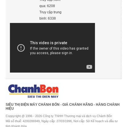
qua: 6208
Truy cập trung
binh: 6338
SIÊU THỊ ĐIỆN MÁY CHÁNH BỔN - GIÁ CHÁNH HÃNG - HÀNG CHÁNH
HIỆU
Coppyright @ 1996 - 2026 Công ty TNHH Thương mại và dịch vụ Chánh Bổn
Mã số thuế: 4200286949, Ngày cấp: 27/03/1996, Nơi cấp: Sở Kế hoạch và đầu tư
tỉnh Khánh Hòa