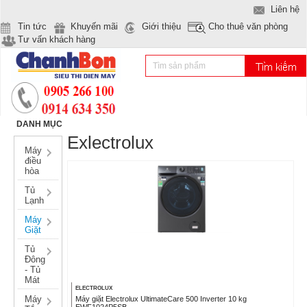
Liên hệ
Tin tức
Khuyến mãi
Giới thiệu
Cho thuê văn phòng
Tư vấn khách hàng
DANH MỤC
Exlectrolux
Máy
điều
hòa
Tủ
Lạnh
Máy
Giặt
Tủ
Đông
- Tủ
Mát
ELECTROLUX
Máy
Máy giặt Electrolux UltimateCare 500 Inverter 10 kg
EWF1024P5SB