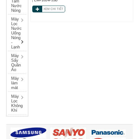
Tắm
Nước
XEM CHI TIẾT
Nóng
Máy
Lọc
Nước
Uống
Nóng
-
Lạnh
Máy
Sấy
Quần
Áo
Máy
làm
mát
Máy
Lọc
Không
Khí