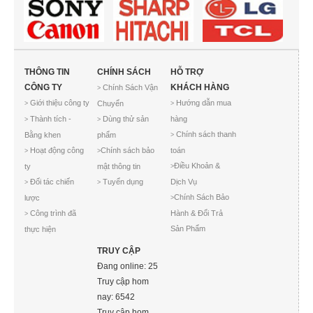
THÔNG TIN
CHÍNH SÁCH
HỖ TRỢ
CÔNG TY
KHÁCH HÀNG
Chính Sách Vận
>
Giới thiệu công ty
Hướng dẫn mua
Chuyển
>
>
Thành tích -
Dùng thử sản
hàng
>
>
Chính sách thanh
Bằng khen
phẩm
>
Hoạt động công
Chính sách bảo
toán
>
>
Điều Khoản &
ty
mật thông tin
>
Đối tác chiến
Tuyển dụng
Dịch Vụ
>
>
Chính Sách Bảo
lược
>
Công trình đã
Hành & Đổi Trả
>
Sản Phẩm
thực hiện
TRUY CẬP
Đang online: 25
Truy cập hom
nay: 6542
Truy cập hom