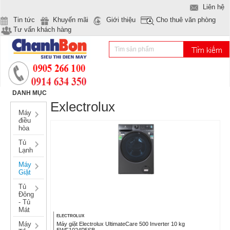
Liên hệ
Tin tức
Khuyến mãi
Giới thiệu
Cho thuê văn phòng
Tư vấn khách hàng
DANH MỤC
Exlectrolux
Máy
điều
hòa
Tủ
Lạnh
Máy
Giặt
Tủ
Đông
- Tủ
Mát
ELECTROLUX
Máy
Máy giặt Electrolux UltimateCare 500 Inverter 10 kg
EWF1024P5SB