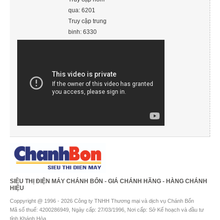
qua: 6201
Truy cập trung
binh: 6330
SIÊU THỊ ĐIỆN MÁY CHÁNH BỔN - GIÁ CHÁNH HÃNG - HÀNG CHÁNH
HIỆU
Coppyright @ 1996 - 2026 Công ty TNHH Thương mại và dịch vụ Chánh Bổn
Mã số thuế: 4200286949, Ngày cấp: 27/03/1996, Nơi cấp: Sở Kế hoạch và đầu tư
tỉnh Khánh Hòa