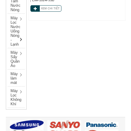
Tắm
Nước
XEM CHI TIẾT
Nóng
Máy
Lọc
Nước
Uống
Nóng
-
Lạnh
Máy
Sấy
Quần
Áo
Máy
làm
mát
Máy
Lọc
Không
Khí