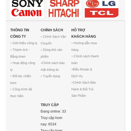
THÔNG TIN
CHÍNH SÁCH
HỖ TRỢ
CÔNG TY
KHÁCH HÀNG
Chính Sách Vận
>
Giới thiệu công ty
Hướng dẫn mua
Chuyển
>
>
Thành tích -
Dùng thử sản
hàng
>
>
Chính sách thanh
Bằng khen
phẩm
>
Hoạt động công
Chính sách bảo
toán
>
>
Điều Khoản &
ty
mật thông tin
>
Đối tác chiến
Tuyển dụng
Dịch Vụ
>
>
Chính Sách Bảo
lược
>
Công trình đã
Hành & Đổi Trả
>
Sản Phẩm
thực hiện
TRUY CẬP
Đang online: 33
Truy cập hom
nay: 6534
Truy cập hom