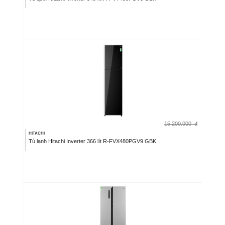
15.200.000
đ
HITACHI
Tủ lạnh Hitachi Inverter 366 lít R-FVX480PGV9 GBK