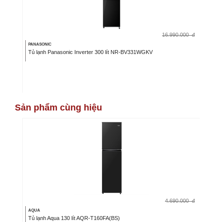
16.990.000
đ
PANASONIC
Tủ lạnh Panasonic Inverter 300 lít NR-BV331WGKV
Sản phẩm cùng hiệu
4.690.000
đ
AQUA
Tủ lạnh Aqua 130 lít AQR-T160FA(BS)