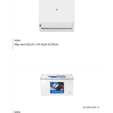
AQUA
Máy lạnh AQUA 1 HP AQA-KCR9JA
10.290.000
đ
AQUA