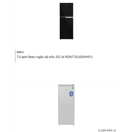
BEKO
Tủ lạnh Beko ngăn đá trên 251 lít RDNT251I50VHFU
3.190.000
đ