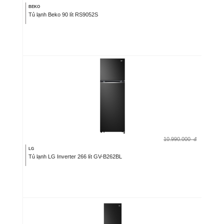
BEKO
Tủ lạnh Beko 90 lít RS9052S
10.990.000
đ
LG
Tủ lạnh LG Inverter 266 lít GV-B262BL