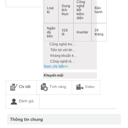
Công
Dung
nghệ
Loại
Bảo
tích
tiết
tủ
hành
thực
kiệm
điện
Ngăn
318
24
đá
Inverter
lít
tháng
trên
Công nghệ Inverter tiết kiệm điện
Tiện lợi với khay lấy nước bên ngoài.
Kháng khuẩn khử mùi với công nghệ Nano Fresh Ag+
Công nghệ làm lạnh đa chiều.
Xem chi tiết>>
Khuyến mãi
Chi tiết
Tính năng
Video
Đánh giá
Thông tin chung