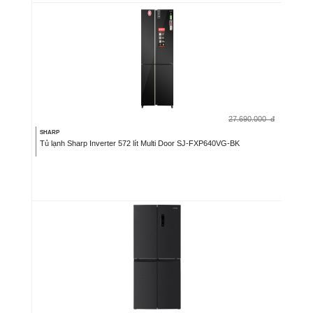
27.690.000
đ
SHARP
Tủ lạnh Sharp Inverter 572 lít Multi Door SJ-FXP640VG-BK