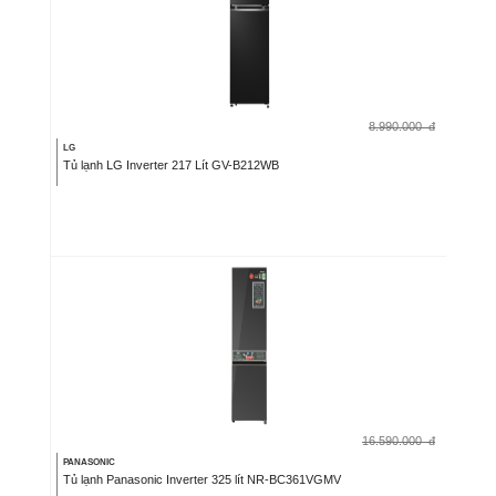
8.990.000
đ
LG
Tủ lạnh LG Inverter 217 Lít GV-B212WB
16.590.000
đ
PANASONIC
Tủ lạnh Panasonic Inverter 325 lít NR-BC361VGMV