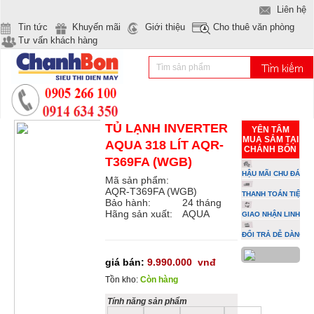
Liên hệ
Tin tức
Khuyến mãi
Giới thiệu
Cho thuê văn phòng
Tư vấn khách hàng
TỦ LẠNH INVERTER
YÊN TÂM
MUA SẮM TẠI
AQUA 318 LÍT AQR-
CHÁNH BỔN
T369FA (WGB)
HẬU MÃI CHU ĐÁO
Mã sản phẩm:
AQR-T369FA (WGB)
THANH TOÁN TIỆN L
Bảo hành:
24 tháng
Hãng sản xuất:
AQUA
GIAO NHẬN LINH HO
ĐỔI TRẢ DỄ DÀNG
giá bán:
9.990.000
vnđ
Tồn kho:
Còn hàng
Tính năng sản phẩm