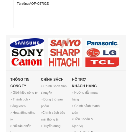
Tủ đông AQF-C5702E
THÔNG TIN
CHÍNH SÁCH
HỖ TRỢ
CÔNG TY
KHÁCH HÀNG
Chính Sách Vận
>
Giới thiệu công ty
Hướng dẫn mua
Chuyển
>
>
Thành tích -
Dùng thử sản
hàng
>
>
Chính sách thanh
Bằng khen
phẩm
>
Hoạt động công
Chính sách bảo
toán
>
>
Điều Khoản &
ty
mật thông tin
>
Đối tác chiến
Tuyển dụng
Dịch Vụ
>
>