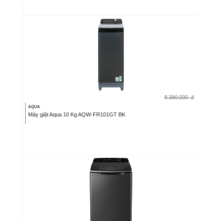
8.390.000
đ
AQUA
Máy giặt Aqua 10 Kg AQW-FR101GT BK