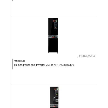
12.590.000
đ
PANASONIC
Tủ lạnh Panasonic Inverter 255 lít NR-BV281BGMV