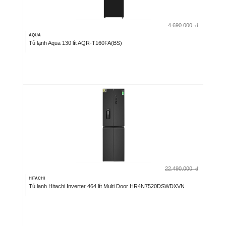
4.690.000
đ
AQUA
Tủ lạnh Aqua 130 lít AQR-T160FA(BS)
22.490.000
đ
HITACHI
Tủ lạnh Hitachi Inverter 464 lít Multi Door HR4N7520DSWDXVN