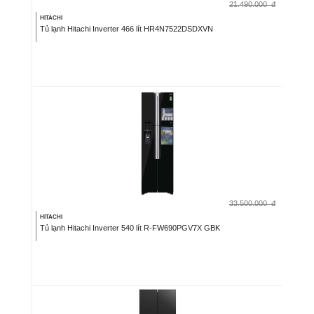
21.490.000
đ
HITACHI
Tủ lạnh Hitachi Inverter 466 lít HR4N7522DSDXVN
33.500.000
đ
HITACHI
Tủ lạnh Hitachi Inverter 540 lít R-FW690PGV7X GBK