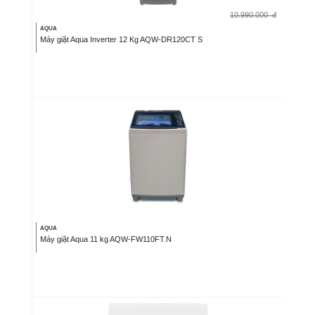
10.990.000
đ
AQUA
Máy giặt Aqua Inverter 12 Kg AQW-DR120CT S
AQUA
Máy giặt Aqua 11 kg AQW-FW110FT.N