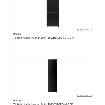
35.590.000
đ
HITACHI
Tủ lạnh Hitachi Inverter 569 lít R-WB640PGV1 (GCK)
17.190.000
đ
HITACHI
Tủ lạnh Hitachi Inverter 349 lít R-FVY480PGV0 GBK