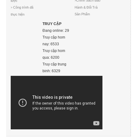
Chính Sách Bảo
lược
>
Công trình đã
Hành & Đổi Trả
>
Sản Phẩm
thực hiện
TRUY CẬP
Đang online: 29
Truy cập hom
nay: 6533
Truy cập hom
qua: 6200
Truy cập trung
binh: 6329