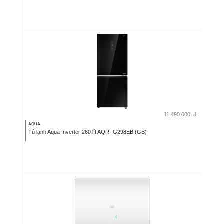
11.490.000
đ
AQUA
Tủ lạnh Aqua Inverter 260 lít AQR-IG298EB (GB)