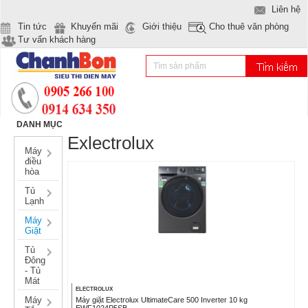
Liên hệ
Tin tức
Khuyến mãi
Giới thiệu
Cho thuê văn phòng
Tư vấn khách hàng
DANH MỤC
Exlectrolux
Máy
điều
hòa
Tủ
Lạnh
Máy
Giặt
Tủ
Đông
- Tủ
Mát
ELECTROLUX
Máy
Máy giặt Electrolux UltimateCare 500 Inverter 10 kg
EWF1024P5SB