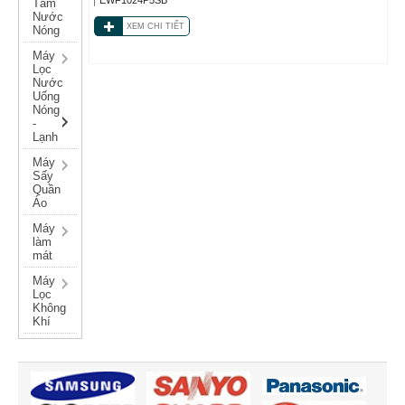
Tắm
Nước
XEM CHI TIẾT
Nóng
Máy
Lọc
Nước
Uống
Nóng
-
Lạnh
Máy
Sấy
Quần
Áo
Máy
làm
mát
Máy
Lọc
Không
Khí