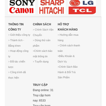
THÔNG TIN
CHÍNH SÁCH
HỖ TRỢ
CÔNG TY
KHÁCH HÀNG
Chính Sách Vận
>
Giới thiệu công ty
Hướng dẫn mua
Chuyển
>
>
Thành tích -
Dùng thử sản
hàng
>
>
Chính sách thanh
Bằng khen
phẩm
>
Hoạt động công
Chính sách bảo
toán
>
>
Điều Khoản &
ty
mật thông tin
>
Đối tác chiến
Tuyển dụng
Dịch Vụ
>
>
Chính Sách Bảo
lược
>
Công trình đã
Hành & Đổi Trả
>
Sản Phẩm
thực hiện
TRUY CẬP
Đang online: 31
Truy cập hom
nay: 6533
Truy cập hom