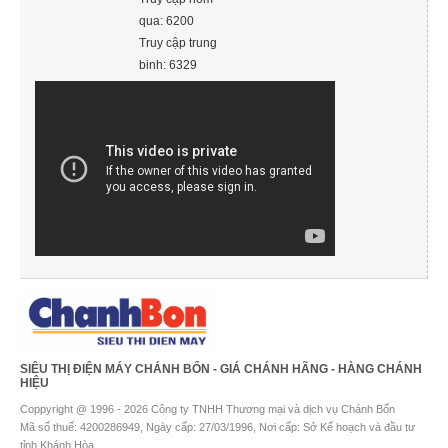
qua: 6200
Truy cập trung
binh: 6329
SIÊU THỊ ĐIỆN MÁY CHÁNH BỔN - GIÁ CHÁNH HÃNG - HÀNG CHÁNH
HIỆU
Coppyright @ 1996 - 2026 Công ty TNHH Thương mại và dịch vụ Chánh Bổn
Mã số thuế: 4200286949, Ngày cấp: 27/03/1996, Nơi cấp: Sở Kế hoạch và đầu tư
tỉnh Khánh Hòa