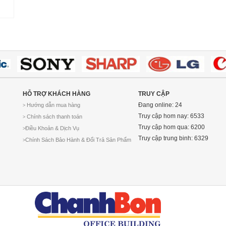
HỖ TRỢ KHÁCH HÀNG
TRUY CẬP
Đang online: 24
Hướng dẫn mua hàng
>
Truy cập hom nay: 6533
Chính sách thanh toán
>
Truy cập hom qua: 6200
Điều Khoản & Dịch Vụ
>
Truy cập trung binh: 6329
Chính Sách Bảo Hành & Đổi Trả Sản Phẩm
>