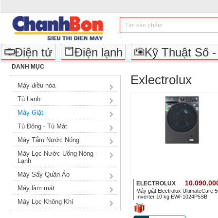
Điện tử
Điện lạnh
Kỹ Thuật Số 
DANH MỤC
Exlectrolux
Máy điều hòa
Tủ Lạnh
Máy Giặt
Tủ Đông - Tủ Mát
Máy Tắm Nước Nóng
Máy Lọc Nước Uống Nóng -
Lạnh
Máy Sấy Quần Áo
10.090.00
ELECTROLUX
Máy làm mát
Máy giặt Electrolux UltimateCare 
Inverter 10 kg EWF1024P5SB
Máy Lọc Không Khí