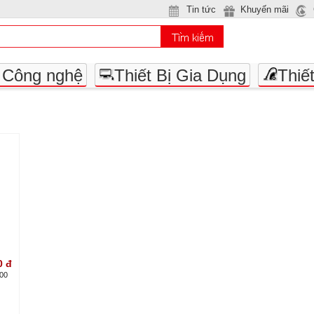
Tin tức
Khuyến mãi
- Công nghệ
Thiết Bị Gia Dụng
Thiế
0
đ
500