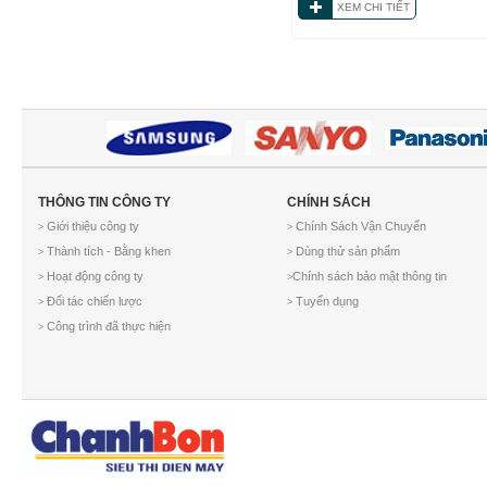
XEM CHI TIẾT
THÔNG TIN CÔNG TY
CHÍNH SÁCH
Giới thiệu công ty
Chính Sách Vận Chuyển
>
>
Thành tích - Bằng khen
Dùng thử sản phẩm
>
>
Hoạt động công ty
Chính sách bảo mật thông tin
>
>
Đối tác chiến lược
Tuyển dụng
>
>
Công trình đã thực hiện
>