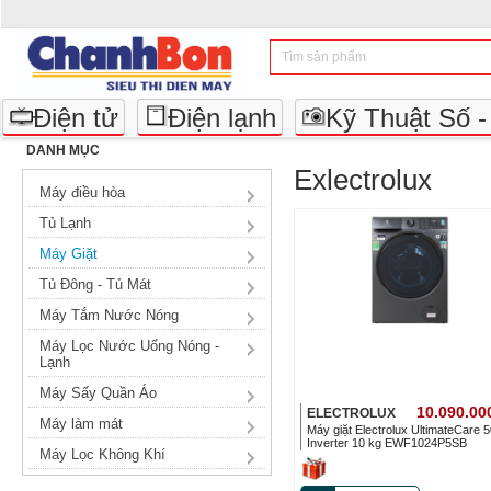
Điện tử
Điện lạnh
Kỹ Thuật Số 
DANH MỤC
Exlectrolux
Máy điều hòa
Tủ Lạnh
Máy Giặt
Tủ Đông - Tủ Mát
Máy Tắm Nước Nóng
Máy Lọc Nước Uống Nóng -
Lạnh
Máy Sấy Quần Áo
10.090.00
ELECTROLUX
Máy làm mát
Máy giặt Electrolux UltimateCare 
Inverter 10 kg EWF1024P5SB
Máy Lọc Không Khí