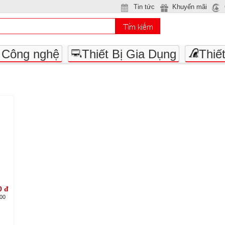
Tin tức
Khuyến mãi
- Công nghệ
Thiết Bị Gia Dụng
Thiế
0
đ
500