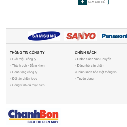
XEM CHI TIẾT
THÔNG TIN CÔNG TY
CHÍNH SÁCH
Giới thiệu công ty
Chính Sách Vận Chuyển
>
>
Thành tích - Bằng khen
Dùng thử sản phẩm
>
>
Hoạt động công ty
Chính sách bảo mật thông tin
>
>
Đối tác chiến lược
Tuyển dụng
>
>
Công trình đã thực hiện
>