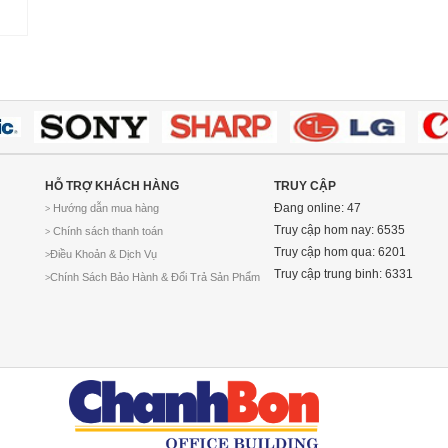
HỖ TRỢ KHÁCH HÀNG
TRUY CẬP
Đang online: 47
Hướng dẫn mua hàng
>
Truy cập hom nay: 6535
Chính sách thanh toán
>
Truy cập hom qua: 6201
Điều Khoản & Dịch Vụ
>
Truy cập trung binh: 6331
Chính Sách Bảo Hành & Đổi Trả Sản Phẩm
>