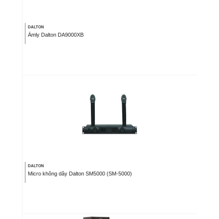
DALTON
Âmly Dalton DA9000XB
DALTON
Micro không dây Dalton SM5000 (SM-5000)