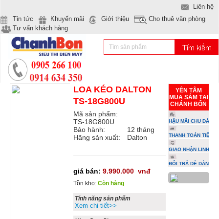
Liên hệ
Tin tức
Khuyến mãi
Giới thiệu
Cho thuê văn phòng
Tư vấn khách hàng
LOA KÉO DALTON
YÊN TÂM
MUA SẮM TẠI
TS-18G800U
CHÁNH BỔN
Mã sản phẩm:
TS-18G800U
HẬU MÃI CHU ĐÁO
Bảo hành:
12 tháng
THANH TOÁN TIỆN L
Hãng sản xuất:
Dalton
GIAO NHẬN LINH HO
ĐỔI TRẢ DỄ DÀNG
giá bán:
9.990.000
vnđ
Tồn kho:
Còn hàng
Tính năng sản phẩm
Xem chi tiết>>