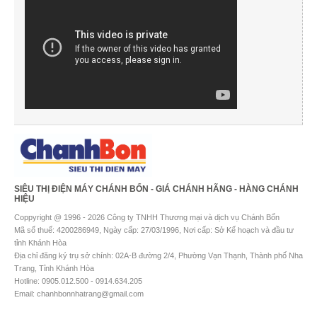
SIÊU THỊ ĐIỆN MÁY CHÁNH BỔN - GIÁ CHÁNH HÃNG - HÀNG CHÁNH
HIỆU
Coppyright @ 1996 - 2026 Công ty TNHH Thương mại và dịch vụ Chánh Bổn
Mã số thuế: 4200286949, Ngày cấp: 27/03/1996, Nơi cấp: Sở Kế hoạch và đầu tư
tỉnh Khánh Hòa
Địa chỉ đăng ký trụ sở chính: 02A-B đường 2/4, Phường Vạn Thạnh, Thành phố Nha
Trang, Tỉnh Khánh Hòa
Hotline: 0905.012.500 - 0914.634.205
Email: chanhbonnhatrang@gmail.com