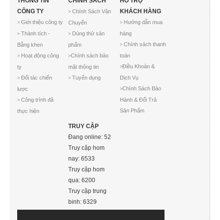
THÔNG TIN
CHÍNH SÁCH
HỖ TRỢ
CÔNG TY
KHÁCH HÀNG
Chính Sách Vận
>
Giới thiệu công ty
Hướng dẫn mua
Chuyển
>
>
Thành tích -
Dùng thử sản
hàng
>
>
Chính sách thanh
Bằng khen
phẩm
>
Hoạt động công
Chính sách bảo
toán
>
>
Điều Khoản &
ty
mật thông tin
>
Đối tác chiến
Tuyển dụng
Dịch Vụ
>
>
Chính Sách Bảo
lược
>
Công trình đã
Hành & Đổi Trả
>
Sản Phẩm
thực hiện
TRUY CẬP
Đang online: 52
Truy cập hom
nay: 6533
Truy cập hom
qua: 6200
Truy cập trung
binh: 6329