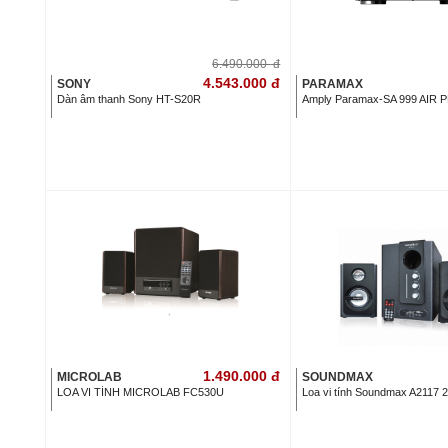
6.490.000
đ
4.543.000
đ
SONY
PARAMAX
Dàn âm thanh Sony HT-S20R
Amply Paramax-SA 999 AIR 
1.490.000
đ
MICROLAB
SOUNDMAX
LOA VI TÍNH MICROLAB FC530U
Loa vi tính Soundmax A2117 2