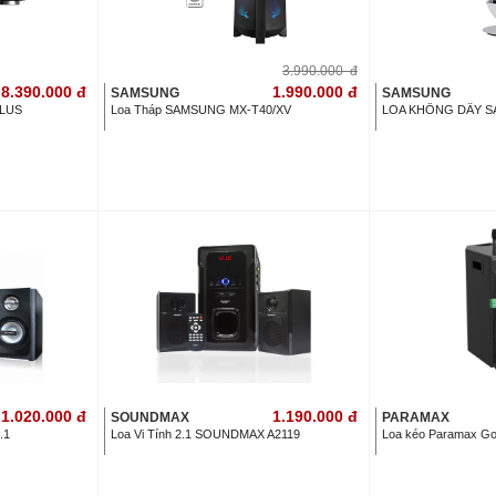
3.990.000
đ
8.390.000
đ
1.990.000
đ
SAMSUNG
SAMSUNG
PLUS
Loa Tháp SAMSUNG MX-T40/XV
LOA KHÔNG DÂY S
1.020.000
đ
1.190.000
đ
SOUNDMAX
PARAMAX
.1
Loa Vi Tính 2.1 SOUNDMAX A2119
Loa kéo Paramax G