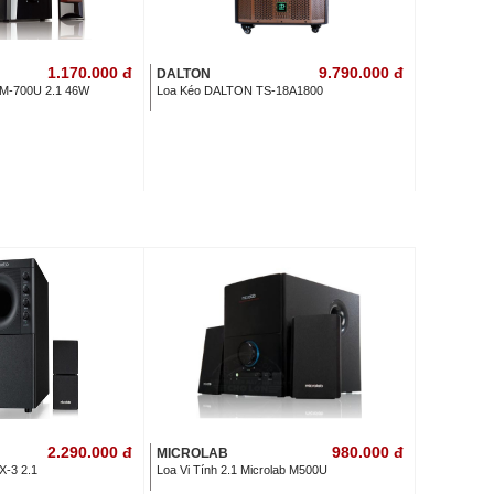
1.170.000
đ
9.790.000
đ
DALTON
b M-700U 2.1 46W
Loa Kéo DALTON TS-18A1800
2.290.000
đ
980.000
đ
MICROLAB
X-3 2.1
Loa Vi Tính 2.1 Microlab M500U