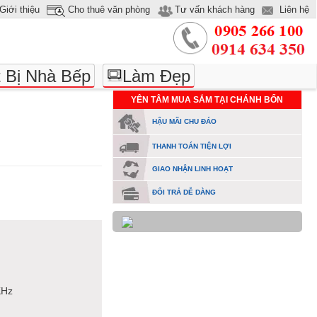
Giới thiệu
Cho thuê văn phòng
Tư vấn khách hàng
Liên hệ
t Bị Nhà Bếp
Làm Đẹp
YÊN TÂM MUA SẮM TẠI CHÁNH BỔN
HẬU MÃI CHU ĐÁO
THANH TOÁN TIỆN LỢI
GIAO NHẬN LINH HOẠT
ĐỔI TRẢ DỄ DÀNG
KHz