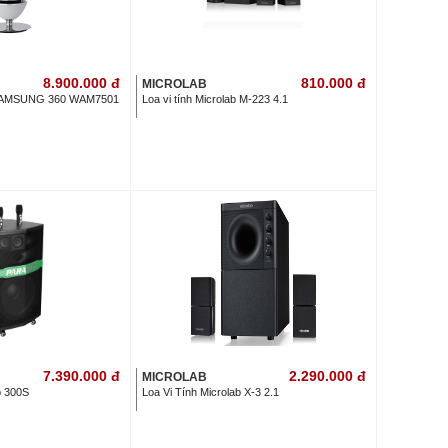
8.900.000
đ
810.000
đ
MICROLAB
AMSUNG 360 WAM7501
Loa vi tính Microlab M-223 4.1
7.390.000
đ
2.290.000
đ
MICROLAB
o 300S
Loa Vi Tính Microlab X-3 2.1