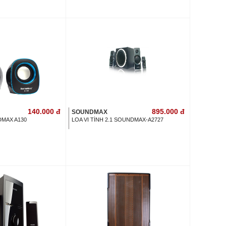
140.000
đ
895.000
đ
SOUNDMAX
DMAX A130
LOA VI TÍNH 2.1 SOUNDMAX-A2727