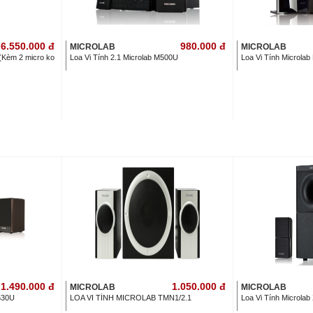
6.550.000
đ
980.000
đ
MICROLAB
MICROLAB
(Kèm 2 micro ko
Loa Vi Tính 2.1 Microlab M500U
Loa Vi Tính Microla
1.490.000
đ
1.050.000
đ
MICROLAB
MICROLAB
530U
LOA VI TÍNH MICROLAB TMN1/2.1
Loa Vi Tính Microlab 