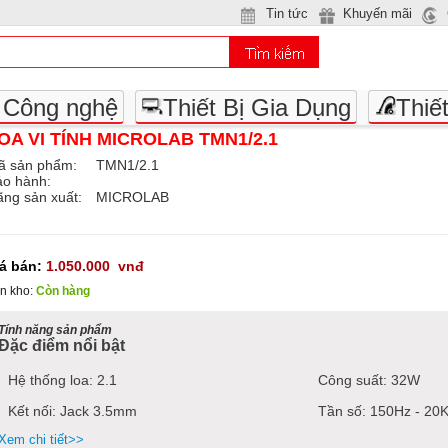
Tin tức
Khuyến mãi
- Công nghệ
Thiết Bị Gia Dụng
Thiế
OA VI TÍNH MICROLAB TMN1/2.1
ã sản phẩm:
TMN1/2.1
ảo hành:
ng sản xuất:
MICROLAB
iá bán:
1.050.000
vnđ
n kho:
Còn hàng
Tính năng sản phẩm
Đặc điểm nổi bật
Hệ thống loa: 2.1
Công suất: 32W
Kết nối: Jack 3.5mm
Tần số: 150Hz - 20
Xem chi tiết>>