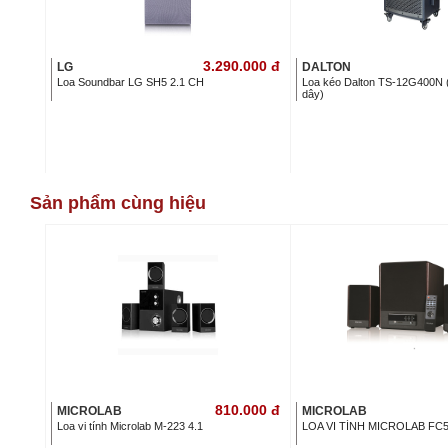
3.290.000
đ
LG
DALTON
Loa Soundbar LG SH5 2.1 CH
Loa kéo Dalton TS-12G400N 
dây)
Sản phẩm cùng hiệu
810.000
đ
MICROLAB
MICROLAB
Loa vi tính Microlab M-223 4.1
LOA VI TÍNH MICROLAB FC