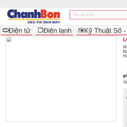
Điện tử
Điện lạnh
Kỹ Thuật Số 
L
M
B
Hã
g
Tồ