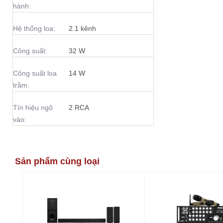
hành:
Hệ thống loa:
2.1 kênh
Công suất:
32 W
Công suất loa
14 W
trầm:
Tín hiệu ngõ
2 RCA
vào:
Sản phẩm cùng loại