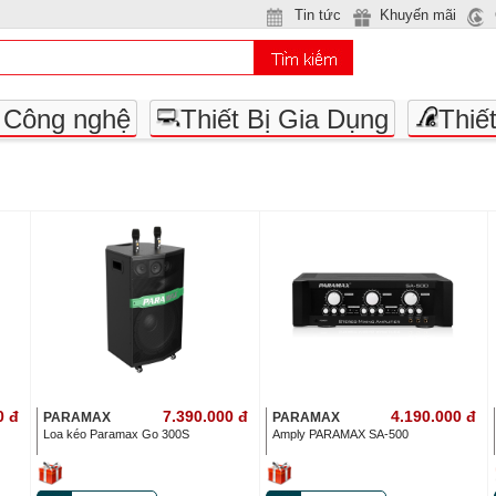
Tin tức
Khuyến mãi
- Công nghệ
Thiết Bị Gia Dụng
Thiế
0
đ
7.390.000
đ
4.190.000
đ
PARAMAX
PARAMAX
Loa kéo Paramax Go 300S
Amply PARAMAX SA-500