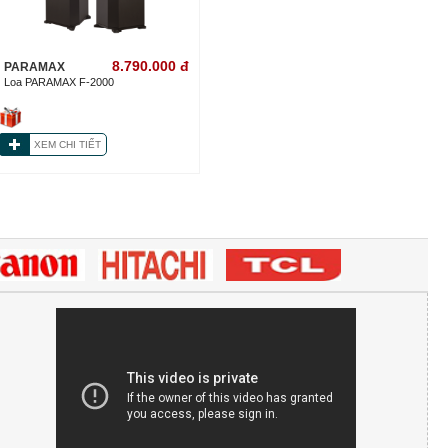
8.790.000
đ
PARAMAX
Loa PARAMAX F-2000
XEM CHI TIẾT