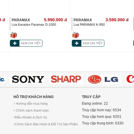
0
đ
5.990.000
đ
3.590.000
đ
PARAMAX
PARAMAX
Loa Karaoke Paramax D-1000
Loa PARAMAX K-850
XEM CHI TIẾT
XEM CHI TIẾT
HỖ TRỢ KHÁCH HÀNG
TRUY CẬP
Đang online: 22
Hướng dẫn mua hàng
>
Truy cập hom nay: 6534
Chính sách thanh toán
>
Truy cập hom qua: 6201
Điều Khoản & Dịch Vụ
>
Truy cập trung binh: 6330
Chính Sách Bảo Hành & Đổi Trả Sản Phẩm
>