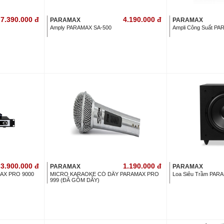
7.390.000
đ
4.190.000
đ
PARAMAX
PARAMAX
Amply PARAMAX SA-500
Ampli Công Suất P
3.900.000
đ
1.190.000
đ
PARAMAX
PARAMAX
AX PRO 9000
MICRO KARAOKE CÓ DÂY PARAMAX PRO
Loa Siêu Trầm PAR
999 (ĐÃ GỒM DÂY)