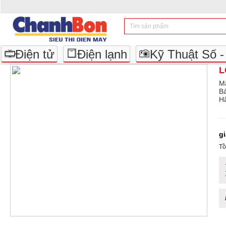
Điện tử
Điện lạnh
Kỹ Thuật Số 
L
M
B
Hã
g
Tồ