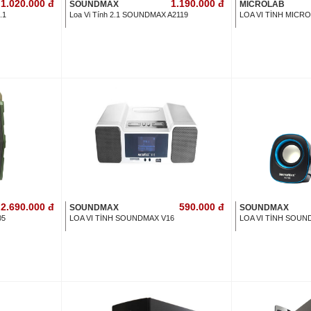
1.020.000
đ
1.190.000
đ
SOUNDMAX
MICROLAB
.1
Loa Vi Tính 2.1 SOUNDMAX A2119
LOA VI TÍNH MICRO
2.690.000
đ
590.000
đ
SOUNDMAX
SOUNDMAX
05
LOA VI TÍNH SOUNDMAX V16
LOA VI TÍNH SOUN