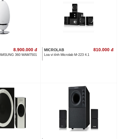
8.900.000
đ
810.000
đ
MICROLAB
AMSUNG 360 WAM7501
Loa vi tính Microlab M-223 4.1