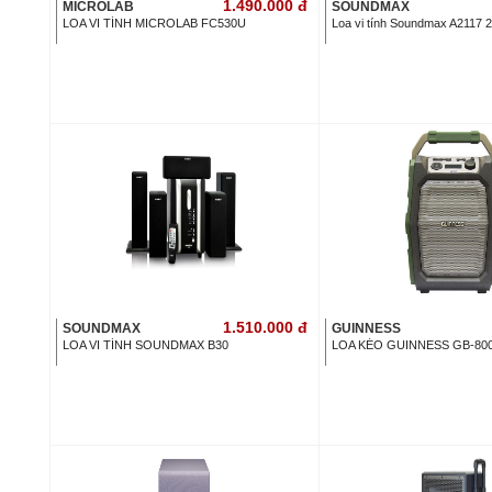
1.490.000
đ
MICROLAB
SOUNDMAX
LOA VI TÍNH MICROLAB FC530U
Loa vi tính Soundmax A2117 2
1.510.000
đ
SOUNDMAX
GUINNESS
LOA VI TÍNH SOUNDMAX B30
LOA KÉO GUINNESS GB-80