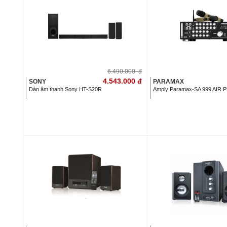
6.490.000
đ
4.543.000
đ
SONY
PARAMAX
Dàn âm thanh Sony HT-S20R
Amply Paramax-SA 999 AIR 