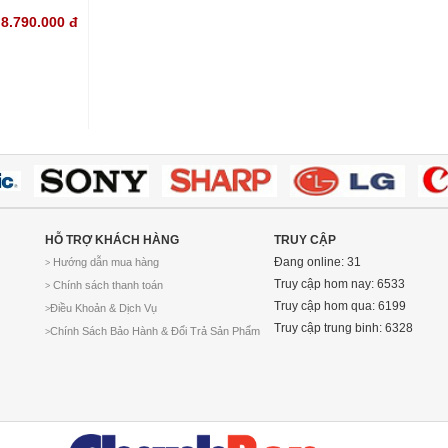
8.790.000
đ
HỖ TRỢ KHÁCH HÀNG
TRUY CẬP
Đang online: 31
Hướng dẫn mua hàng
>
Truy cập hom nay: 6533
Chính sách thanh toán
>
Truy cập hom qua: 6199
Điều Khoản & Dịch Vụ
>
Truy cập trung binh: 6328
Chính Sách Bảo Hành & Đổi Trả Sản Phẩm
>