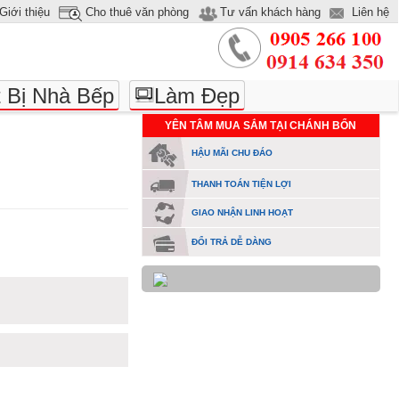
Giới thiệu
Cho thuê văn phòng
Tư vấn khách hàng
Liên hệ
t Bị Nhà Bếp
Làm Đẹp
YÊN TÂM MUA SẮM TẠI CHÁNH BỔN
HẬU MÃI CHU ĐÁO
THANH TOÁN TIỆN LỢI
GIAO NHẬN LINH HOẠT
ĐỔI TRẢ DỄ DÀNG