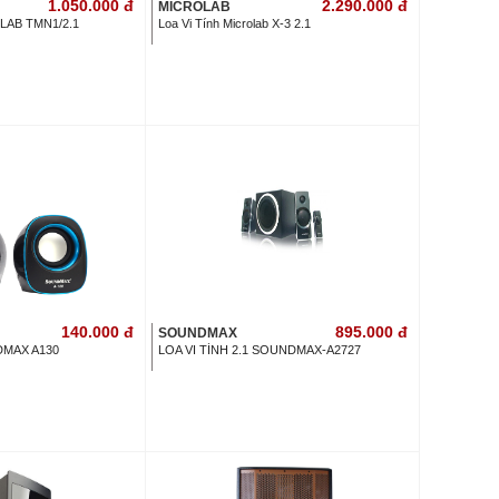
1.050.000
đ
2.290.000
đ
MICROLAB
LAB TMN1/2.1
Loa Vi Tính Microlab X-3 2.1
140.000
đ
895.000
đ
SOUNDMAX
DMAX A130
LOA VI TÍNH 2.1 SOUNDMAX-A2727