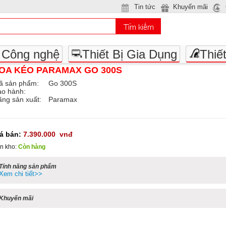
Tin tức
Khuyến mãi
- Công nghệ
Thiết Bị Gia Dụng
Thiế
OA KÉO PARAMAX GO 300S
ã sản phẩm:
Go 300S
ảo hành:
ng sản xuất:
Paramax
iá bán:
7.390.000
vnđ
n kho:
Còn hàng
Tính năng sản phẩm
Xem chi tiết>>
Khuyến mãi