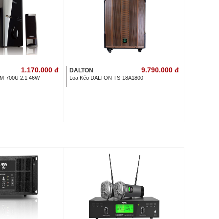
1.170.000
đ
9.790.000
đ
DALTON
b M-700U 2.1 46W
Loa Kéo DALTON TS-18A1800