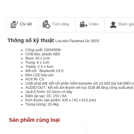
Chi tiết
Tính năng
Video
Đánh giá
Thông số kỹ thuật
Loa kéo Paramax Go 300S
Công suất: 100/400W
Chất liệu: plastic ABS
Bass: 40 x 1cm
Trung: 8 x 1cm
Treble: 2.5 x 4cm
Kết nối : Bluetooth V3.0
Đèn LED báo pin
AUX IN: Có
USB phát wifi: kết nối phần mềm karaoke với 10.000 bài hát MIDI 
AUDIO OUT : kết nối âm thanh với loa SUB để tăng công suất phát
Jack 6.5mm: 02 micro có dây
Điện áp sạc: DC 15V / 6A
Kích thước sản phẩm: 435 x 742 x 415 (cm)
Trọng lượng: 26.4kg
Sản phẩm cùng loại