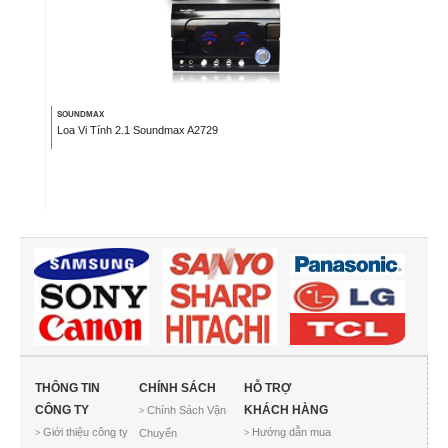
SOUNDMAX
Loa Vi Tính 2.1 Soundmax A2729
THÔNG TIN
CHÍNH SÁCH
HỖ TRỢ
CÔNG TY
KHÁCH HÀNG
Chính Sách Vận
>
Giới thiệu công ty
Hướng dẫn mua
Chuyển
>
>