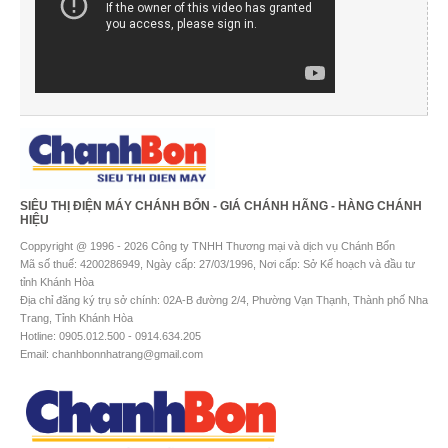
SIÊU THỊ ĐIỆN MÁY CHÁNH BỔN - GIÁ CHÁNH HÃNG - HÀNG CHÁNH
HIỆU
Coppyright @ 1996 - 2026 Công ty TNHH Thương mại và dịch vụ Chánh Bổn
Mã số thuế: 4200286949, Ngày cấp: 27/03/1996, Nơi cấp: Sở Kế hoạch và đầu tư
tỉnh Khánh Hòa
Địa chỉ đăng ký trụ sở chính: 02A-B đường 2/4, Phường Vạn Thạnh, Thành phố Nha
Trang, Tỉnh Khánh Hòa
Hotline: 0905.012.500 - 0914.634.205
Email: chanhbonnhatrang@gmail.com