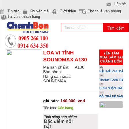
Liên hệ
Tin tức
Khuyến mãi
Giới thiệu
Cho thuê văn phòng
Tư vấn khách hàng
LOA VI TÍNH
YÊN TÂM
MUA SẮM TẠI
SOUNDMAX A130
CHÁNH BỔN
Mã sản phẩm:
A130
Bảo hành:
HẬU MÃI CHU ĐÁO
Hãng sản xuất:
THANH TOÁN TIỆN L
SOUNDMAX
GIAO NHẬN LINH HO
ĐỔI TRẢ DỄ DÀNG
giá bán:
140.000
vnđ
Tồn kho:
Còn hàng
Tính năng sản phẩm
Đặc điểm nổi
bật