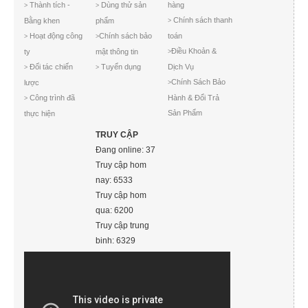
Thành tích -
Dùng thử sản
hàng
>
>
Chính sách thanh
Bằng khen
phẩm
>
Hoạt động công
Chính sách bảo
toán
>
>
Điều Khoản &
ty
mật thông tin
>
Đối tác chiến
Tuyển dụng
Dịch Vụ
>
>
Chính Sách Bảo
lược
>
Công trình đã
Hành & Đổi Trả
>
Sản Phẩm
thực hiện
TRUY CẬP
Đang online: 37
Truy cập hom
nay: 6533
Truy cập hom
qua: 6200
Truy cập trung
binh: 6329