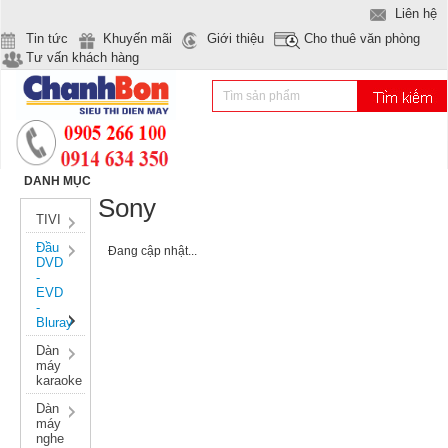
Liên hệ
Tin tức
Khuyến mãi
Giới thiệu
Cho thuê văn phòng
Tư vấn khách hàng
DANH MỤC
Sony
TIVI
Đầu
Đang cập nhật...
DVD
-
EVD
-
Bluray
Dàn
máy
karaoke
Dàn
máy
nghe