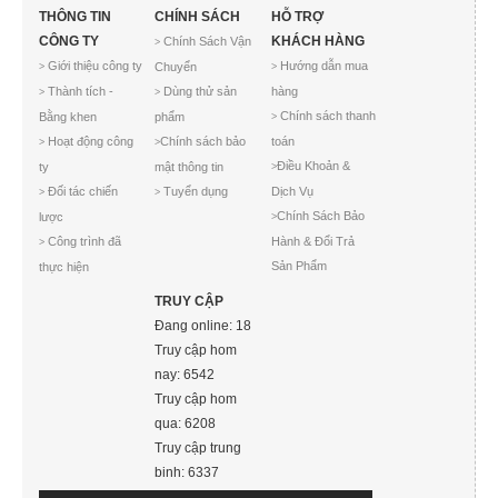
THÔNG TIN
CHÍNH SÁCH
HỖ TRỢ
CÔNG TY
KHÁCH HÀNG
Chính Sách Vận
>
Giới thiệu công ty
Hướng dẫn mua
Chuyển
>
>
Thành tích -
Dùng thử sản
hàng
>
>
Chính sách thanh
Bằng khen
phẩm
>
Hoạt động công
Chính sách bảo
toán
>
>
Điều Khoản &
ty
mật thông tin
>
Đối tác chiến
Tuyển dụng
Dịch Vụ
>
>
Chính Sách Bảo
lược
>
Công trình đã
Hành & Đổi Trả
>
Sản Phẩm
thực hiện
TRUY CẬP
Đang online: 18
Truy cập hom
nay: 6542
Truy cập hom
qua: 6208
Truy cập trung
binh: 6337