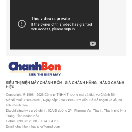
SIÊU THỊ ĐIỆN MÁY CHÁNH BỔN - GIÁ CHÁNH HÃNG - HÀNG CHÁNH
HIỆU
Coppyright @ 1996 - 2026 Công ty TNHH Thương mại và dịch vụ Chánh Bổn
Mã số thuế: 4200286949, Ngày cấp: 27/03/1996, Nơi cấp: Sở Kế hoạch và đầu tư
tỉnh Khánh Hòa
Địa chỉ đăng ký trụ sở chính: 02A-B đường 2/4, Phường Vạn Thạnh, Thành phố Nha
Trang, Tỉnh Khánh Hòa
Hotline: 0905.012.500 - 0914.634.205
Email: chanhbonnhatrang@gmail.com