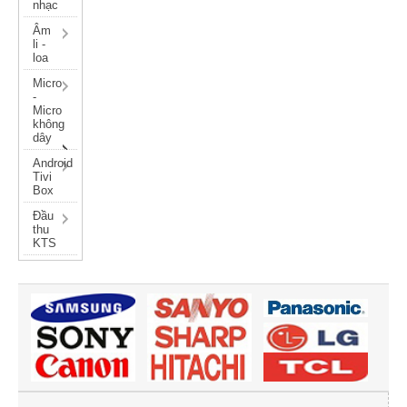
nhạc
Âm
li -
loa
Micro
-
Micro
không
dây
Android
Tivi
Box
Đầu
thu
KTS