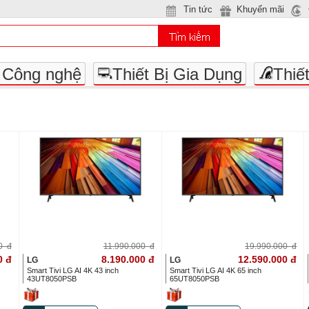
Tin tức
Khuyến mãi
- Công nghệ
Thiết Bị Gia Dụng
Thiế
00
đ
11.990.000
đ
19.990.000
đ
0
đ
8.190.000
đ
12.590.000
đ
LG
LG
Smart Tivi LG AI 4K 43 inch
Smart Tivi LG AI 4K 65 inch
43UT8050PSB
65UT8050PSB