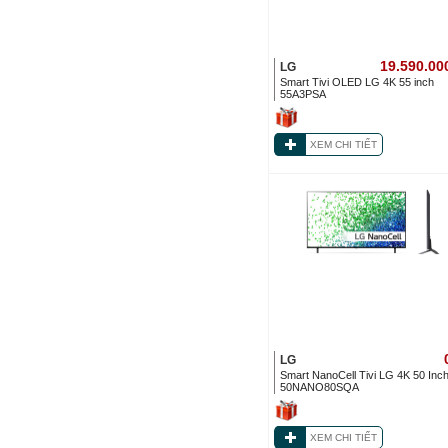
19.590.00
LG
Smart Tivi OLED LG 4K 55 inch
55A3PSA
XEM CHI TIẾT
LG
Smart NanoCell Tivi LG 4K 50 Inc
50NANO80SQA
XEM CHI TIẾT