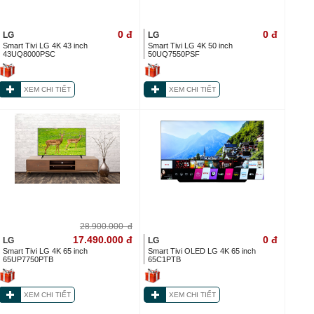
0
đ
0
đ
LG
LG
Smart Tivi LG 4K 43 inch
Smart Tivi LG 4K 50 inch
43UQ8000PSC
50UQ7550PSF
XEM CHI TIẾT
XEM CHI TIẾT
28.900.000
đ
17.490.000
đ
0
đ
LG
LG
Smart Tivi LG 4K 65 inch
Smart Tivi OLED LG 4K 65 inch
65UP7750PTB
65C1PTB
XEM CHI TIẾT
XEM CHI TIẾT