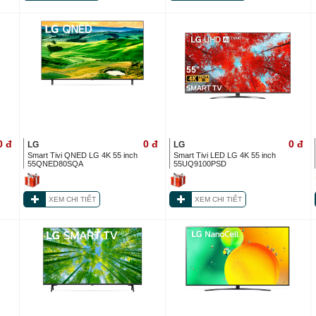
0
đ
0
đ
0
đ
LG
LG
Smart Tivi QNED LG 4K 55 inch
Smart Tivi LED LG 4K 55 inch
55QNED80SQA
55UQ9100PSD
XEM CHI TIẾT
XEM CHI TIẾT