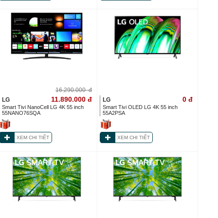
16.290.000
đ
11.890.000
đ
0
đ
LG
LG
Smart Tivi NanoCell LG 4K 55 inch
Smart Tivi OLED LG 4K 55 inch
55NANO76SQA
55A2PSA
XEM CHI TIẾT
XEM CHI TIẾT