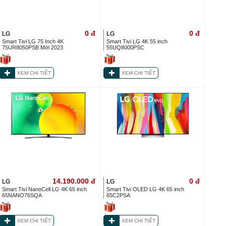
0
đ
0
đ
LG
LG
Smart Tivi LG 75 Inch 4K
Smart Tivi LG 4K 55 inch
75UR8050PSB Mới 2023
55UQ8000PSC
XEM CHI TIẾT
XEM CHI TIẾT
14.190.000
đ
0
đ
LG
LG
Smart Tivi NanoCell LG 4K 65 inch
Smart Tivi OLED LG 4K 65 inch
65NANO76SQA
65C2PSA
XEM CHI TIẾT
XEM CHI TIẾT