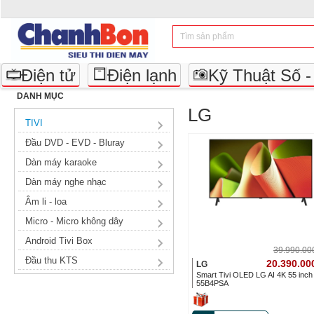
Điện tử
Điện lạnh
Kỹ Thuật Số 
DANH MỤC
LG
TIVI
Đầu DVD - EVD - Bluray
Dàn máy karaoke
Dàn máy nghe nhạc
Âm li - loa
Micro - Micro không dây
Android Tivi Box
39.990.0
Đầu thu KTS
20.390.00
LG
Smart Tivi OLED LG AI 4K 55 inch
55B4PSA