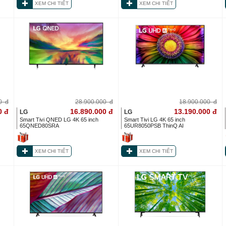
XEM CHI TIẾT
XEM CHI TIẾT
00
đ
28.900.000
đ
18.900.000
đ
0
đ
16.890.000
đ
13.190.000
đ
LG
LG
Smart Tivi QNED LG 4K 65 inch
Smart Tivi LG 4K 65 inch
65QNED80SRA
65UR8050PSB ThinQ AI
XEM CHI TIẾT
XEM CHI TIẾT