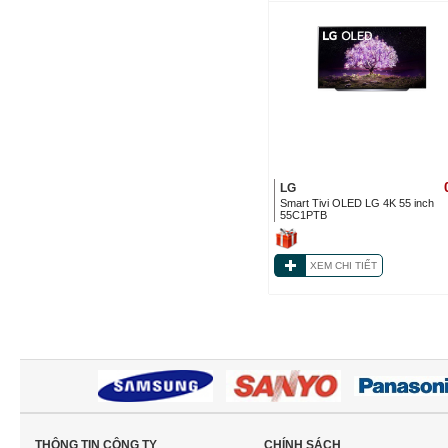
LG
Smart Tivi OLED LG 4K 55 inch
55C1PTB
XEM CHI TIẾT
THÔNG TIN CÔNG TY
CHÍNH SÁCH