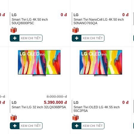
0
đ
0
đ
0
đ
LG
LG
Smart Tivi LG 4K 50 inch
Smart Tivi NanoCell LG 4K 50 inch
50UQ8000PSC
50NANO76SQA
XEM CHI TIẾT
XEM CHI TIẾT
00
đ
8.000.000
đ
0
đ
5.390.000
đ
0
đ
LG
LG
h
Smart Tivi LG 32 inch 32LQ636BPSA
Smart Tivi OLED LG 4K 55 inch
55C2PSA
XEM CHI TIẾT
XEM CHI TIẾT