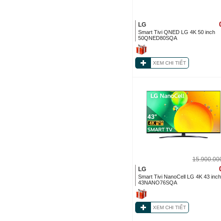
LG
Smart Tivi QNED LG 4K 50 inch
50QNED80SQA
XEM CHI TIẾT
15.900.0
LG
Smart Tivi NanoCell LG 4K 43 inc
43NANO76SQA
XEM CHI TIẾT