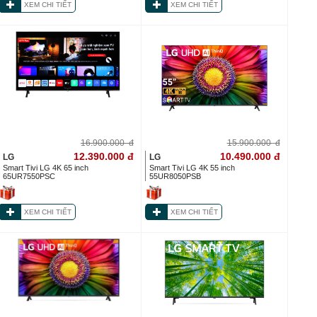
XEM CHI TIẾT
XEM CHI TIẾT
16.900.000
đ
15.900.000
đ
12.390.000
đ
10.490.000
đ
LG
LG
Smart Tivi LG 4K 65 inch
Smart Tivi LG 4K 55 inch
65UR7550PSC
55UR8050PSB
XEM CHI TIẾT
XEM CHI TIẾT