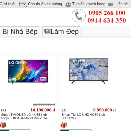
Giới thiệu
Cho thuê văn phòng
Tư vấn khách hàng
Liên hệ
t Bị Nhà Bếp
Làm Đẹp
22.900.000
đ
14.190.000
đ
8.990.000
đ
LG
LG
Smart Tivi QNED LG 4K 55 inch
Smart Tivi LG UHD 4K 50 inch
55QNED80TSA Model Mới 2024
50UQ7050