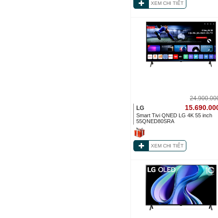
XEM CHI TIẾT
24.900.0
15.690.00
LG
Smart Tivi QNED LG 4K 55 inch
55QNED80SRA
XEM CHI TIẾT