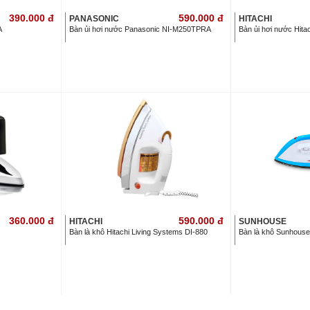
390.000
đ
590.000
đ
PANASONIC
HITACHI
A
Bàn ủi hơi nước Panasonic NI-M250TPRA
Bàn ủi hơi nước Hita
360.000
đ
590.000
đ
HITACHI
SUNHOUSE
Bàn là khô Hitachi Living Systems DI-880
Bàn là khô Sunhous