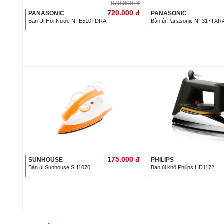
870.000
đ
720.000
đ
PANASONIC
PANASONIC
Bàn Ủi Hơi Nước NI-E510TDRA
Bàn ủi Panasonic NI-317TXR
175.000
đ
SUNHOUSE
PHILIPS
Bàn ủi Sunhouse SH1070
Bàn ủi khô Philips HD1172