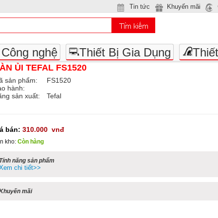
Tin tức
Khuyến mãi
- Công nghệ
Thiết Bị Gia Dụng
Thiế
ÀN ỦI TEFAL FS1520
ã sản phẩm:
FS1520
ảo hành:
ng sản xuất:
Tefal
iá bán:
310.000
vnđ
n kho:
Còn hàng
Tính năng sản phẩm
Xem chi tiết>>
Khuyến mãi