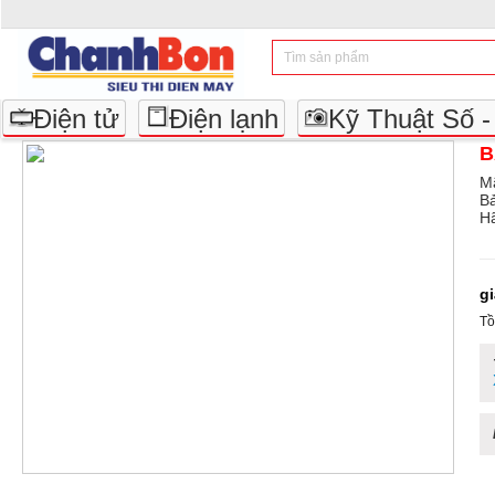
Điện tử
Điện lạnh
Kỹ Thuật Số 
B
M
B
Hã
g
Tồ