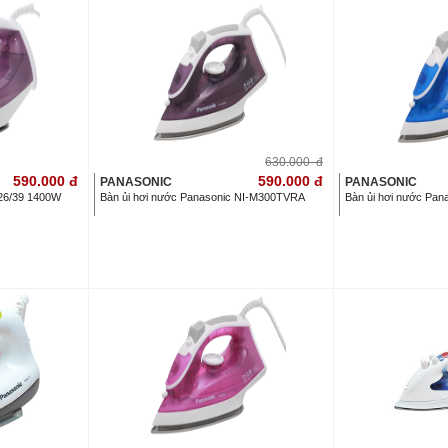
630.000
đ
590.000
đ
590.000
đ
PANASONIC
PANASONIC
426/39 1400W
Bàn ủi hơi nước Panasonic NI-M300TVRA
Bàn ủi hơi nước Pa