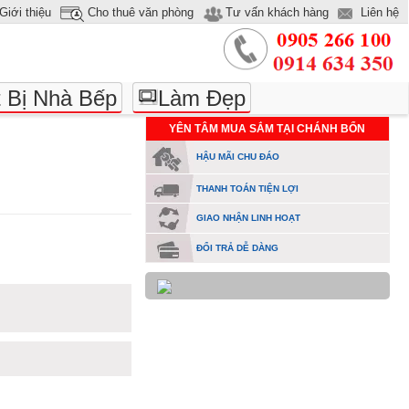
Giới thiệu
Cho thuê văn phòng
Tư vấn khách hàng
Liên hệ
t Bị Nhà Bếp
Làm Đẹp
YÊN TÂM MUA SẮM TẠI CHÁNH BỔN
HẬU MÃI CHU ĐÁO
THANH TOÁN TIỆN LỢI
GIAO NHẬN LINH HOẠT
ĐỔI TRẢ DỄ DÀNG