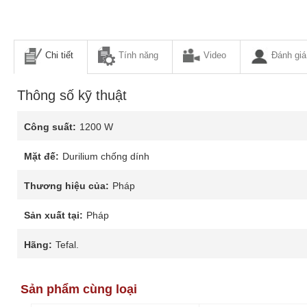
Chi tiết
Tính năng
Video
Đánh giá
Thông số kỹ thuật
Công suất:
1200 W
Mặt đế:
Durilium chống dính
Thương hiệu của:
Pháp
Sản xuất tại:
Pháp
Hãng:
Tefal.
Sản phẩm cùng loại