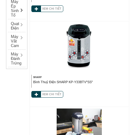
Máy
Ép
XEM CHI TIẾT
Sinh
Tố
Quạt
Điện
Máy
Vắt
Cam
Máy
Đánh
Trứng
SHARP
Bình Thuỷ Điện SHARP KP-Y33BTV"SS"
XEM CHI TIẾT