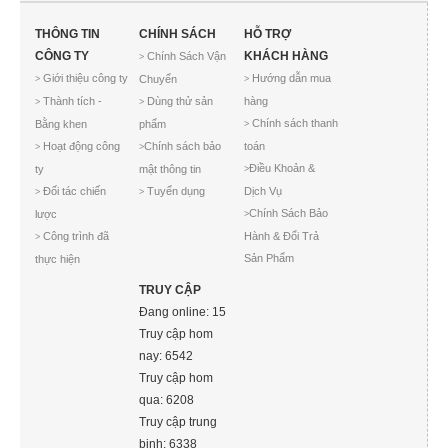
THÔNG TIN
CHÍNH SÁCH
HỖ TRỢ
CÔNG TY
KHÁCH HÀNG
Chính Sách Vận
>
Giới thiệu công ty
Hướng dẫn mua
Chuyển
>
>
Thành tích -
Dùng thử sản
hàng
>
>
Chính sách thanh
Bằng khen
phẩm
>
Hoạt động công
Chính sách bảo
toán
>
>
Điều Khoản &
ty
mật thông tin
>
Đối tác chiến
Tuyển dụng
Dịch Vụ
>
>
Chính Sách Bảo
lược
>
Công trình đã
Hành & Đổi Trả
>
Sản Phẩm
thực hiện
TRUY CẬP
Đang online: 15
Truy cập hom
nay: 6542
Truy cập hom
qua: 6208
Truy cập trung
binh: 6338