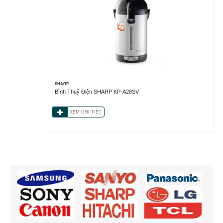
SHARP
Bình Thuỷ Điện SHARP KP-A28SV
XEM CHI TIẾT