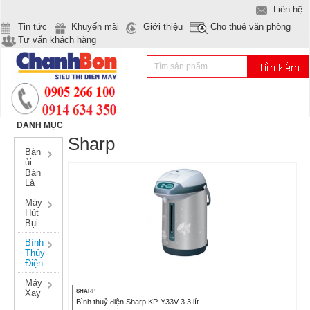
Liên hệ
Tin tức
Khuyến mãi
Giới thiệu
Cho thuê văn phòng
Tư vấn khách hàng
DANH MỤC
Sharp
Bàn
ủi -
Bàn
Là
Máy
Hút
Bụi
Bình
Thủy
Điện
Máy
Xay
SHARP
Bình thuỷ điện Sharp KP-Y33V 3.3 lít
-