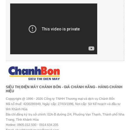
SIÊU THỊ ĐIỆN MÁY CHÁNH BỔN - GIÁ CHÁNH HÃNG - HÀNG CHÁNH
HIỆU
Coppyright @ 1996 - 2026 Công ty TNHH Thương mại và dịch vụ Chánh Bổn
Mã số thuế: 4200286949, Ngày cấp: 27/03/1996, Nơi cấp: Sở Kế hoạch và đầu tư
tỉnh Khánh Hòa
Địa chỉ đăng ký trụ sở chính: 02A-B đường 2/4, Phường Vạn Thạnh, Thành phố Nha
Trang, Tỉnh Khánh Hòa
Hotline: 0905.012.500 - 0914.634.205