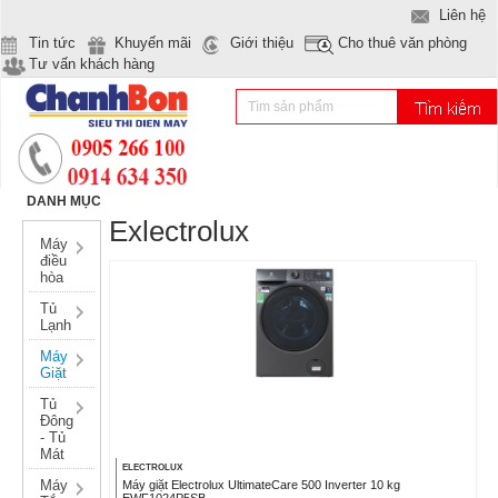
Liên hệ
Tin tức
Khuyến mãi
Giới thiệu
Cho thuê văn phòng
Tư vấn khách hàng
DANH MỤC
Exlectrolux
Máy
điều
hòa
Tủ
Lạnh
Máy
Giặt
Tủ
Đông
- Tủ
Mát
ELECTROLUX
Máy
Máy giặt Electrolux UltimateCare 500 Inverter 10 kg
EWF1024P5SB