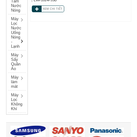
Tắm
Nước
XEM CHI TIẾT
Nóng
Máy
Lọc
Nước
Uống
Nóng
-
Lạnh
Máy
Sấy
Quần
Áo
Máy
làm
mát
Máy
Lọc
Không
Khí