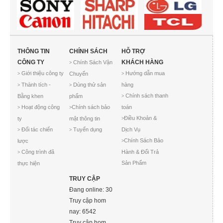
THÔNG TIN
CHÍNH SÁCH
HỖ TRỢ
CÔNG TY
KHÁCH HÀNG
Chính Sách Vận
>
Giới thiệu công ty
Hướng dẫn mua
Chuyển
>
>
Thành tích -
Dùng thử sản
hàng
>
>
Chính sách thanh
Bằng khen
phẩm
>
Hoạt động công
Chính sách bảo
toán
>
>
Điều Khoản &
ty
mật thông tin
>
Đối tác chiến
Tuyển dụng
Dịch Vụ
>
>
Chính Sách Bảo
lược
>
Công trình đã
Hành & Đổi Trả
>
Sản Phẩm
thực hiện
TRUY CẬP
Đang online: 30
Truy cập hom
nay: 6542
Truy cập hom