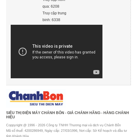
qua: 6208
Truy cập trung
binh: 6338
SIÊU THỊ ĐIỆN MÁY CHÁNH BỔN - GIÁ CHÁNH HÃNG - HÀNG CHÁNH
HIỆU
Coppyright @ 1996 - 2026 Công ty TNHH Thương mại và dịch vụ Chánh Bổn
Mã số thuế: 4200286949, Ngày cấp: 27/03/1996, Nơi cấp: Sở Kế hoạch và đầu tư
tỉnh Khánh Hòa