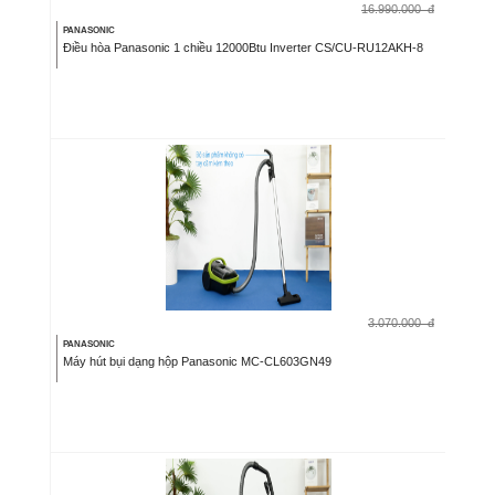
16.990.000
đ
PANASONIC
Điều hòa Panasonic 1 chiều 12000Btu Inverter CS/CU-RU12AKH-8
3.070.000
đ
PANASONIC
Máy hút bụi dạng hộp Panasonic MC-CL603GN49