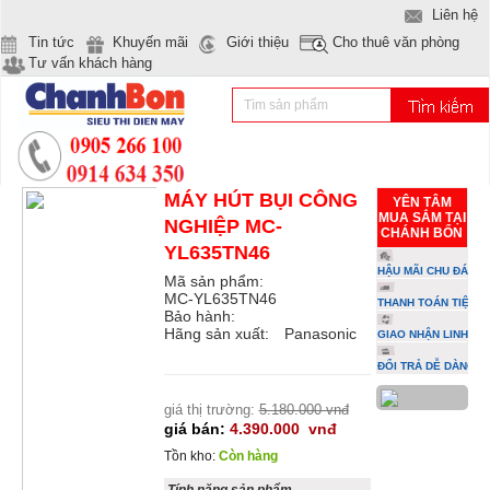
Liên hệ
Tin tức
Khuyến mãi
Giới thiệu
Cho thuê văn phòng
Tư vấn khách hàng
MÁY HÚT BỤI CÔNG
YÊN TÂM
MUA SẮM TẠI
NGHIỆP MC-
CHÁNH BỔN
YL635TN46
HẬU MÃI CHU ĐÁO
Mã sản phẩm:
MC-YL635TN46
THANH TOÁN TIỆN L
Bảo hành:
Hãng sản xuất:
Panasonic
GIAO NHẬN LINH HO
ĐỔI TRẢ DỄ DÀNG
giá thị trường:
5.180.000 vnđ
giá bán:
4.390.000
vnđ
Tồn kho:
Còn hàng
Tính năng sản phẩm