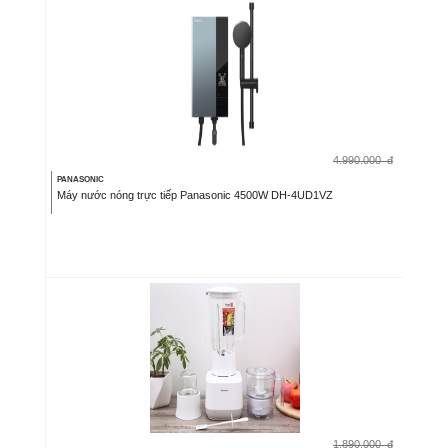
4.990.000
đ
PANASONIC
Máy nước nóng trực tiếp Panasonic 4500W DH-4UD1VZ
1.890.000
đ