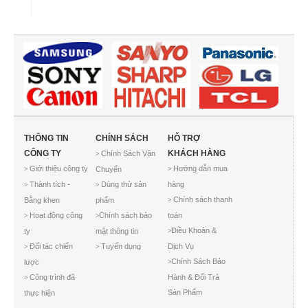
THÔNG TIN
CHÍNH SÁCH
HỖ TRỢ
CÔNG TY
KHÁCH HÀNG
Chính Sách Vận
>
Giới thiệu công ty
Hướng dẫn mua
Chuyển
>
>
Thành tích -
Dùng thử sản
hàng
>
>
Chính sách thanh
Bằng khen
phẩm
>
Hoạt động công
Chính sách bảo
toán
>
>
Điều Khoản &
ty
mật thông tin
>
Đối tác chiến
Tuyển dụng
Dịch Vụ
>
>
Chính Sách Bảo
lược
>
Công trình đã
Hành & Đổi Trả
>
Sản Phẩm
thực hiện