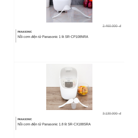
2.460.000
đ
PANASONIC
Nồi cơm điện tử Panasonic 1 lít SR-CP108NRA
3.130.000
đ
PANASONIC
Nồi cơm điện tử Panasonic 1.8 lít SR-CX188SRA