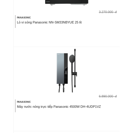
3.270.000
đ
PANASONIC
Lò vi sóng Panasonic NN-SM33NBYUE 25 lít
6.890.000
đ
PANASONIC
Máy nước nóng trực tiếp Panasonic 4500W DH-4UDP1VZ