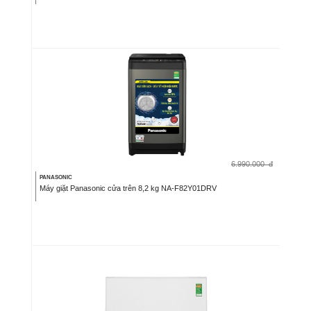
6.990.000
đ
PANASONIC
Máy giặt Panasonic cửa trên 8,2 kg NA-F82Y01DRV