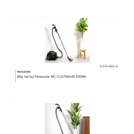
3.270.000
đ
PANASONIC
Máy hút bụi Panasonic MC-CL575KN49 2000W