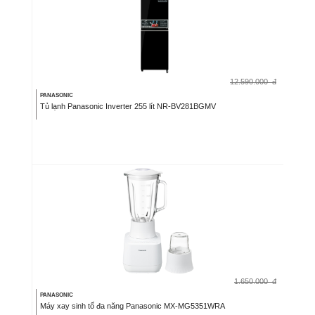
12.590.000
đ
PANASONIC
Tủ lạnh Panasonic Inverter 255 lít NR-BV281BGMV
1.650.000
đ
PANASONIC
Máy xay sinh tố đa năng Panasonic MX-MG5351WRA