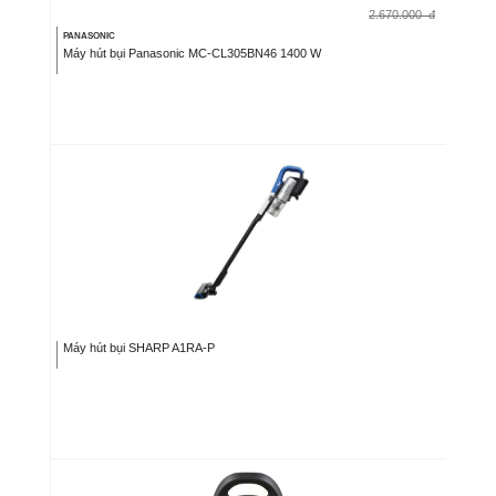
2.670.000
đ
PANASONIC
Máy hút bụi Panasonic MC-CL305BN46 1400 W
Máy hút bụi SHARP A1RA-P