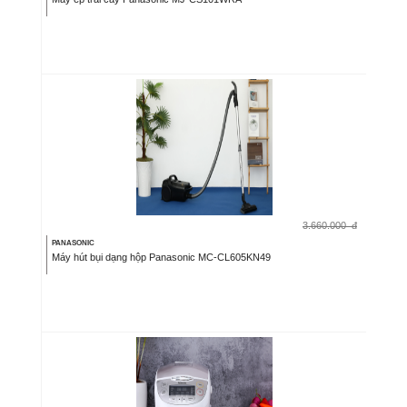
3.660.000
đ
PANASONIC
Máy hút bụi dạng hộp Panasonic MC-CL605KN49