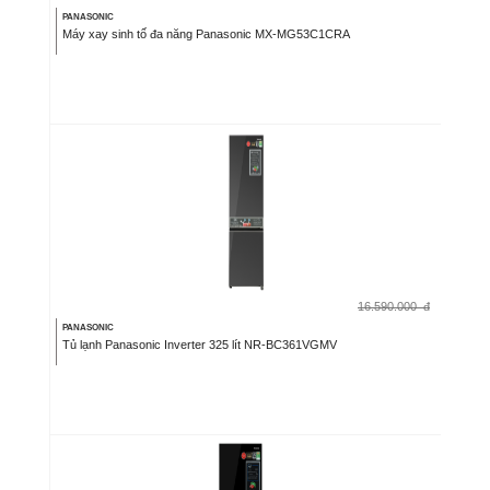
PANASONIC
Máy xay sinh tố đa năng Panasonic MX-MG53C1CRA
16.590.000
đ
PANASONIC
Tủ lạnh Panasonic Inverter 325 lít NR-BC361VGMV