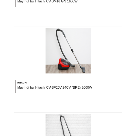
Máy hút bụi Hitachi CV-BM16 GN 1600W
HITACHI
Máy hút bụi Hitachi CV-SF20V 24CV (BRE) 2000W