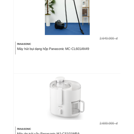
2.640.000
đ
PANASONIC
Máy hút bụi dạng hộp Panasonic MC-CL601AN49
2.600.000
đ
PANASONIC
Máy ép trái cây Panasonic MJ-CS101WRA