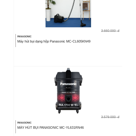
3.660.000
đ
PANASONIC
Máy hút bụi dạng hộp Panasonic MC-CL605KN49
3.579.000
đ
PANASONIC
MÁY HÚT BỤI PANASONIC MC-YL631RN46