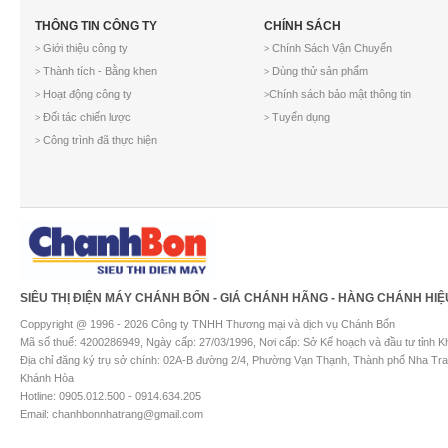
THÔNG TIN CÔNG TY
CHÍNH SÁCH
Giới thiệu công ty
Chính Sách Vận Chuyển
>
>
Thành tích - Bằng khen
Dùng thử sản phẩm
>
>
Hoạt động công ty
Chính sách bảo mật thông tin
>
>
Đối tác chiến lược
Tuyển dụng
>
>
Công trình đã thực hiện
>
SIÊU THỊ ĐIỆN MÁY CHÁNH BỔN - GIÁ CHÁNH HÃNG - HÀNG CHÁNH HIỆ
Coppyright @ 1996 - 2026 Công ty TNHH Thương mại và dịch vụ Chánh Bổn
Mã số thuế: 4200286949, Ngày cấp: 27/03/1996, Nơi cấp: Sở Kế hoạch và đầu tư tỉnh 
Địa chỉ đăng ký trụ sở chính: 02A-B đường 2/4, Phường Vạn Thạnh, Thành phố Nha Tra
Khánh Hòa
Hotline: 0905.012.500 - 0914.634.205
Email: chanhbonnhatrang@gmail.com