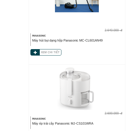
2.640.000
đ
PANASONIC
Máy hút bụi dạng hộp Panasonic MC-CL601AN49
XEM CHI TIẾT
2.600.000
đ
PANASONIC
Máy ép trái cây Panasonic MJ-CS101WRA