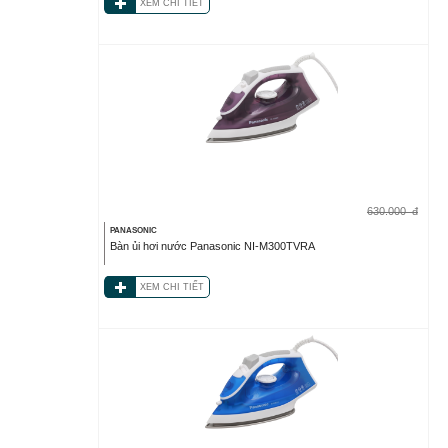
XEM CHI TIẾT
630.000
đ
PANASONIC
Bàn ủi hơi nước Panasonic NI-M300TVRA
XEM CHI TIẾT