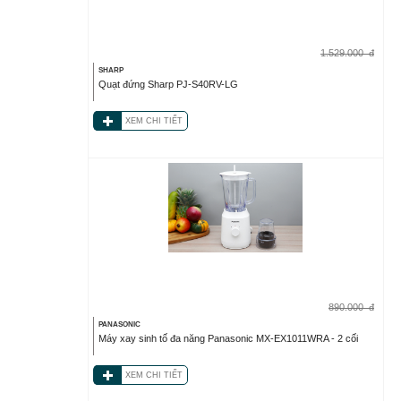
1.529.000
đ
SHARP
Quạt đứng Sharp PJ-S40RV-LG
XEM CHI TIẾT
890.000
đ
PANASONIC
Máy xay sinh tố đa năng Panasonic MX-EX1011WRA - 2 cối
XEM CHI TIẾT