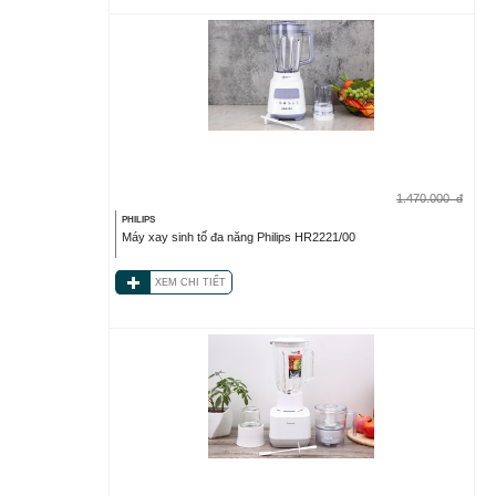
1.470.000
đ
PHILIPS
Máy xay sinh tố đa năng Philips HR2221/00
XEM CHI TIẾT