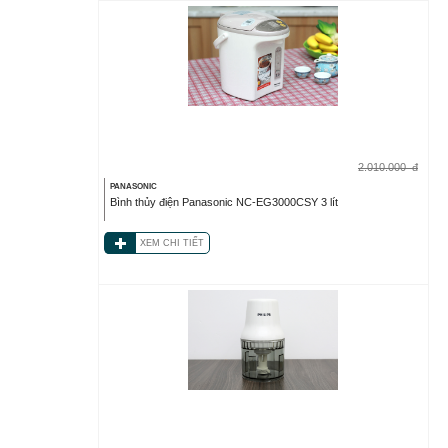
2.010.000
đ
PANASONIC
Bình thủy điện Panasonic NC-EG3000CSY 3 lít
XEM CHI TIẾT