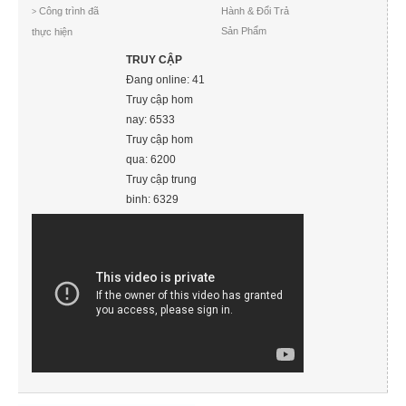
Công trình đã
Hành & Đổi Trả
>
Sản Phẩm
thực hiện
TRUY CẬP
Đang online: 41
Truy cập hom
nay: 6533
Truy cập hom
qua: 6200
Truy cập trung
binh: 6329