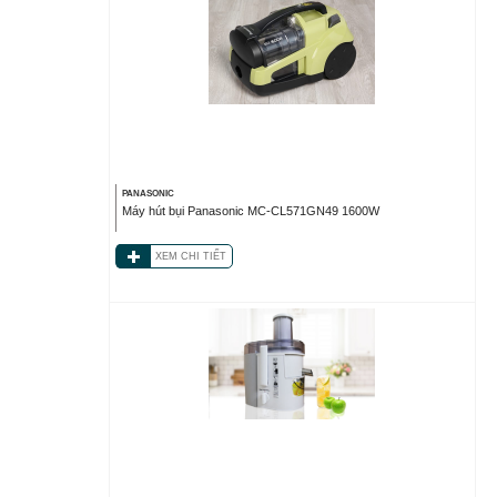
PANASONIC
Máy hút bụi Panasonic MC-CL571GN49 1600W
XEM CHI TIẾT