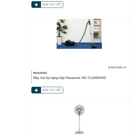
XEM CHI TIẾT
3.660.000
đ
PANASONIC
Máy hút bụi dạng hộp Panasonic MC-CL605KN49
XEM CHI TIẾT