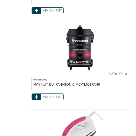
XEM CHI TIẾT
3.579.000
đ
PANASONIC
MÁY HÚT BỤI PANASONIC MC-YL631RN46
XEM CHI TIẾT