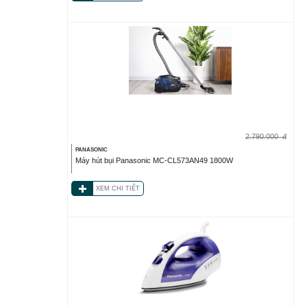
2.790.000
đ
PANASONIC
Máy hút bụi Panasonic MC-CL573AN49 1800W
XEM CHI TIẾT