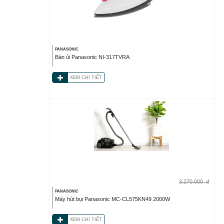
PANASONIC
Bàn ủi Panasonic NI-317TVRA
XEM CHI TIẾT
3.270.000
đ
PANASONIC
Máy hút bụi Panasonic MC-CL575KN49 2000W
XEM CHI TIẾT