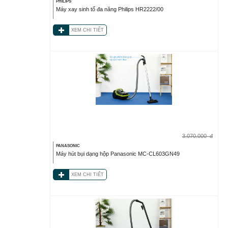
PHILIPS
Máy xay sinh tố đa năng Philips HR2222/00
XEM CHI TIẾT
3.070.000
đ
PANASONIC
Máy hút bụi dạng hộp Panasonic MC-CL603GN49
XEM CHI TIẾT