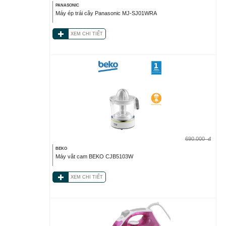
PANASONIC
Máy ép trái cây Panasonic MJ-SJ01WRA
XEM CHI TIẾT
690.000
đ
BEKO
Máy vắt cam BEKO CJB5103W
XEM CHI TIẾT