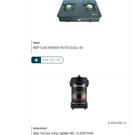
RINAI
BẾP GAS RINNAI RV-8711(GL-B)
XEM CHI TIẾT
5.180.000
đ
PANASONIC
Máy hút bụi công nghiệp MC-YL635TN46