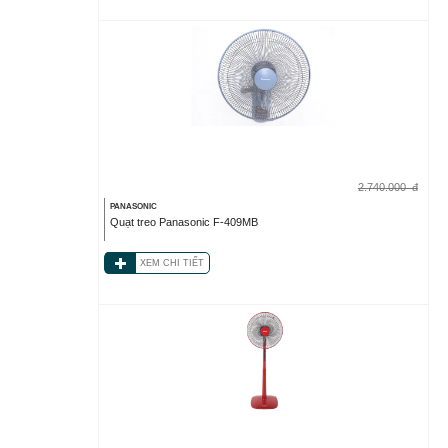
2.740.000
đ
PANASONIC
Quạt treo Panasonic F-409MB
XEM CHI TIẾT