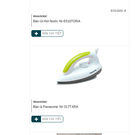
870.000
đ
PANASONIC
Bàn Ủi Hơi Nước NI-E510TDRA
XEM CHI TIẾT
PANASONIC
Bàn ủi Panasonic NI-317TXRA
XEM CHI TIẾT