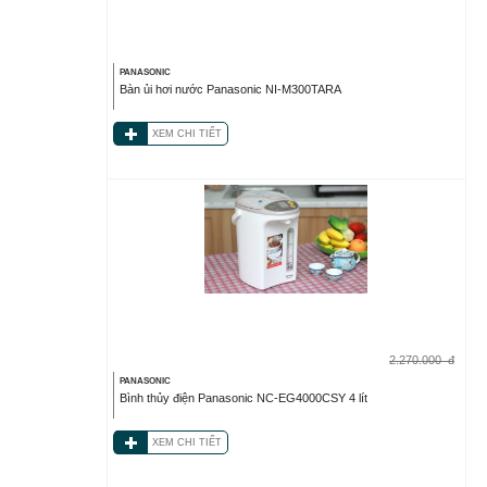
PANASONIC
Bàn ủi hơi nước Panasonic NI-M300TARA
XEM CHI TIẾT
2.270.000
đ
PANASONIC
Bình thủy điện Panasonic NC-EG4000CSY 4 lít
XEM CHI TIẾT