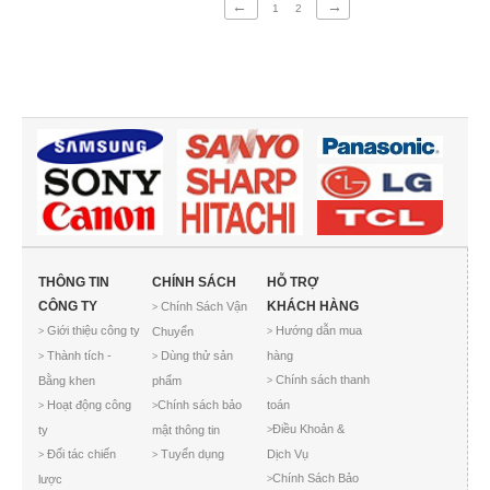
←
→
1
2
THÔNG TIN
CHÍNH SÁCH
HỖ TRỢ
CÔNG TY
KHÁCH HÀNG
Chính Sách Vận
>
Giới thiệu công ty
Hướng dẫn mua
Chuyển
>
>
Thành tích -
Dùng thử sản
hàng
>
>
Chính sách thanh
Bằng khen
phẩm
>
Hoạt động công
Chính sách bảo
toán
>
>
Điều Khoản &
ty
mật thông tin
>
Đối tác chiến
Tuyển dụng
Dịch Vụ
>
>
Chính Sách Bảo
lược
>