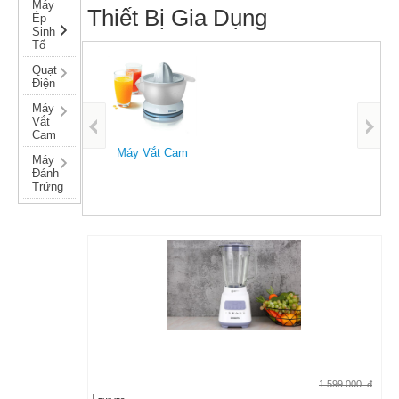
Máy
Thiết Bị Gia Dụng
Ép
Sinh
Tố
Quạt
Điện
Máy
Vắt
Cam
Bàn ủi - Bàn Là
Máy 
Máy
Đánh
Trứng
1.599.000
đ