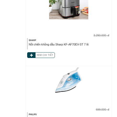
3.290.000
đ
SHARP
Nồi chiên không dầu Sharp KF-AF70EV-ST 7 lít
XEM CHI TIẾT
699.000
đ
PHILIPS