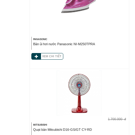
PANASONIC
Bàn ủi hơi nước Panasonic NI-M250TPRA
XEM CHI TIẾT
1.700.000
đ
MITSUBISHI
Quạt bàn Mitsubishi D16-GS/GT CY-RD