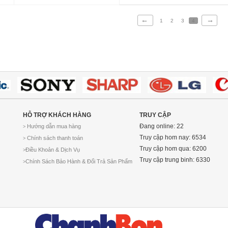
←
→
1
2
3
4
HỖ TRỢ KHÁCH HÀNG
TRUY CẬP
Đang online: 22
Hướng dẫn mua hàng
>
Truy cập hom nay: 6534
Chính sách thanh toán
>
Truy cập hom qua: 6200
Điều Khoản & Dịch Vụ
>
Truy cập trung binh: 6330
Chính Sách Bảo Hành & Đổi Trả Sản Phẩm
>