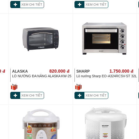
XEM CHI TIẾT
XEM CHI TIẾT
0
đ
820.000
đ
1.750.000
đ
ALASKA
SHARP
LÒ NƯỚNG ĐA NĂNG ALASKA KW-25
Lò nướng Sharp EO-A324RCSV-ST 32L
XEM CHI TIẾT
XEM CHI TIẾT