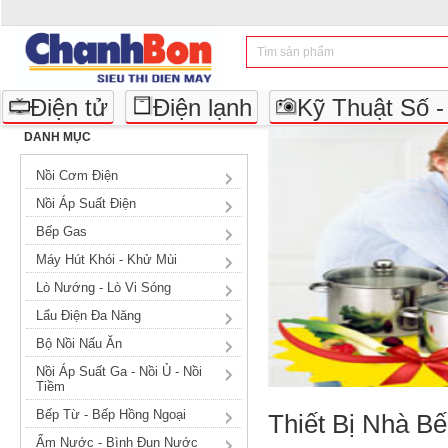
Điện tử
Điện lạnh
Kỹ Thuật Số 
DANH MỤC
Nồi Cơm Điện
Nồi Áp Suất Điện
Bếp Gas
Máy Hút Khói - Khử Mùi
Lò Nướng - Lò Vi Sóng
Lẩu Điện Đa Năng
Bộ Nồi Nấu Ăn
Nồi Áp Suất Ga - Nồi Ủ - Nồi
Tiềm
Bếp Từ - Bếp Hồng Ngoại
Thiết Bị Nhà B
Ấm Nước - Bình Đun Nước