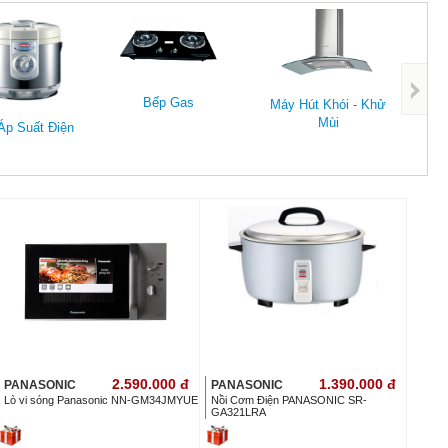
Lò N
Bếp Gas
Máy Hút Khói - Khử
Mùi
Áp Suất Điện
2.590.000
đ
1.390.000
đ
PANASONIC
PANASONIC
Lò vi sóng Panasonic NN-GM34JMYUE
Nồi Cơm Điện PANASONIC SR-
GA321LRA