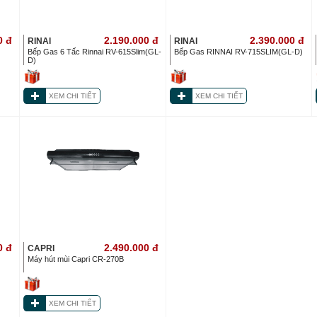
0
đ
2.190.000
đ
2.390.000
đ
RINAI
RINAI
Bếp Gas 6 Tấc Rinnai RV-615Slim(GL-
Bếp Gas RINNAI RV-715SLIM(GL-D)
D)
XEM CHI TIẾT
XEM CHI TIẾT
0
đ
2.490.000
đ
CAPRI
Máy hút mùi Capri CR-270B
XEM CHI TIẾT