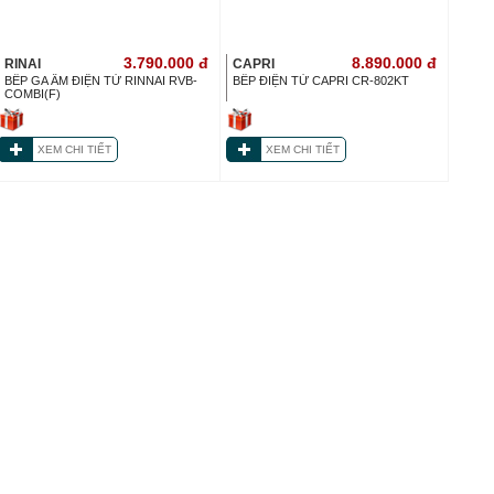
3.790.000
đ
8.890.000
đ
RINAI
CAPRI
BẾP GA ÂM ĐIỆN TỪ RINNAI RVB-
BẾP ĐIỆN TỪ CAPRI CR-802KT
COMBI(F)
XEM CHI TIẾT
XEM CHI TIẾT