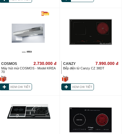
2.730.000
đ
7.990.000
đ
COSMOS
CANZY
Máy hút mùi COSMOS - Model KREA
Bếp điện từ Canzy CZ 38DT
70
XEM CHI TIẾT
XEM CHI TIẾT