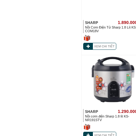
1.890.00
SHARP
Nồi Cơm Điện Tử Sharp 1.8 Lít KS
COM18V
XEM CHI TIẾT
1.290.00
SHARP
Nồi cơm điện Sharp 1.8 lít KS-
NR191STV
XEM CHI TIẾT