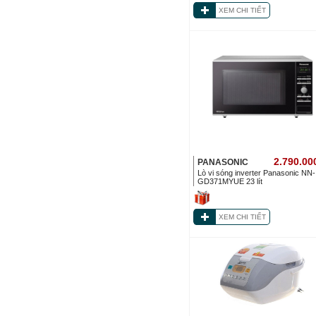
XEM CHI TIẾT
2.790.00
PANASONIC
Lò vi sóng inverter Panasonic NN-
GD371MYUE 23 lít
XEM CHI TIẾT