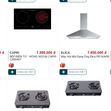
0
đ
7.390.000
đ
7.650.000
đ
CAPRI
ELICA
BẾP ĐIỆN TỪ - HỒNG NGOẠI CAPRI
Máy Hút Mùi Dạng Ống Elica PB IX/A/90
CR804KT
XEM CHI TIẾT
XEM CHI TIẾT