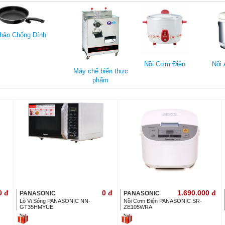
hảo Chống Dính
Nồi Cơm Điện
Nồi 
Máy chế biến thực
phẩm
0
đ
0
đ
1.690.000
đ
PANASONIC
PANASONIC
Lò Vi Sóng PANASONIC NN-
Nồi Cơm Điện PANASONIC SR-
GT35HMYUE
ZE105WRA