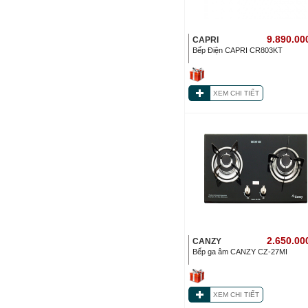
9.890.00
CAPRI
Bếp Điện CAPRI CR803KT
XEM CHI TIẾT
2.650.00
CANZY
Bếp ga âm CANZY CZ-27MI
XEM CHI TIẾT