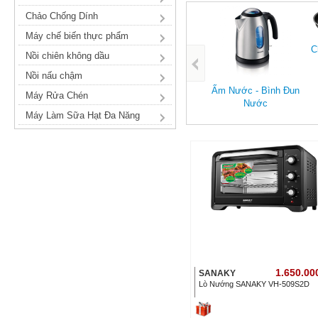
Chảo Chống Dính
Máy chế biến thực phẩm
C
Nồi chiên không dầu
Bếp Từ - Bếp Hồng
Nồi nấu chậm
Ngoại
Ấm Nước - Bình Đun
Máy Rửa Chén
Nước
Máy Làm Sữa Hạt Đa Năng
1.650.00
SANAKY
Lò Nướng SANAKY VH-509S2D