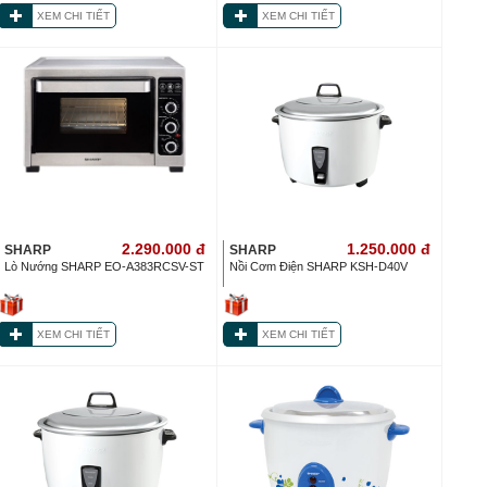
XEM CHI TIẾT
XEM CHI TIẾT
2.290.000
đ
1.250.000
đ
SHARP
SHARP
Lò Nướng SHARP EO-A383RCSV-ST
Nồi Cơm Điện SHARP KSH-D40V
XEM CHI TIẾT
XEM CHI TIẾT