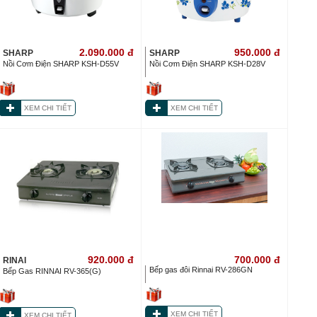
2.090.000
đ
950.000
đ
SHARP
SHARP
Nồi Cơm Điện SHARP KSH-D55V
Nồi Cơm Điện SHARP KSH-D28V
XEM CHI TIẾT
XEM CHI TIẾT
920.000
đ
700.000
đ
RINAI
Bếp gas đôi Rinnai RV-286GN
Bếp Gas RINNAI RV-365(G)
XEM CHI TIẾT
XEM CHI TIẾT