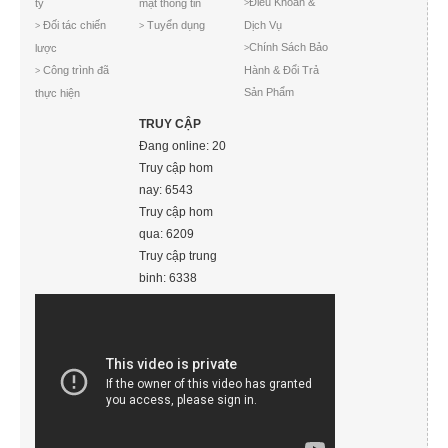
Điều Khoản &
ty
mật thông tin
>
Đối tác chiến
Tuyển dụng
Dịch Vụ
>
>
Chính Sách Bảo
lược
>
Công trình đã
Hành & Đổi Trả
>
Sản Phẩm
thực hiện
TRUY CẬP
Đang online: 20
Truy cập hom
nay: 6543
Truy cập hom
qua: 6209
Truy cập trung
binh: 6338