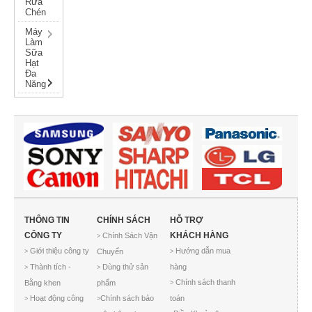
Rửa
Chén
Máy
Làm
Sữa
Hạt
Đa
Năng
THÔNG TIN
CHÍNH SÁCH
HỖ TRỢ
CÔNG TY
KHÁCH HÀNG
Chính Sách Vận
>
Giới thiệu công ty
Hướng dẫn mua
Chuyển
>
>
Thành tích -
Dùng thử sản
hàng
>
>
Chính sách thanh
Bằng khen
phẩm
>
Hoạt động công
Chính sách bảo
toán
>
>