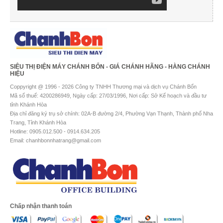
SIÊU THỊ ĐIỆN MÁY CHÁNH BỔN - GIÁ CHÁNH HÃNG - HÀNG CHÁNH
HIỆU
Coppyright @ 1996 - 2026 Công ty TNHH Thương mại và dịch vụ Chánh Bổn
Mã số thuế: 4200286949, Ngày cấp: 27/03/1996, Nơi cấp: Sở Kế hoạch và đầu tư
tỉnh Khánh Hòa
Địa chỉ đăng ký trụ sở chính: 02A-B đường 2/4, Phường Vạn Thạnh, Thành phố Nha
Trang, Tỉnh Khánh Hòa
Hotline: 0905.012.500 - 0914.634.205
Email: chanhbonnhatrang@gmail.com
Chấp nhận thanh toán