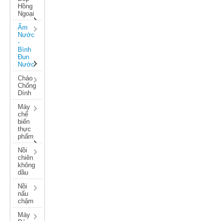
Hồng
Ngoại
Ấm
Nước
-
Bình
Đun
Nước
Chảo
Chống
Dính
Máy
chế
biến
thực
phẩm
Nồi
chiên
không
dầu
Nồi
nấu
chậm
Máy