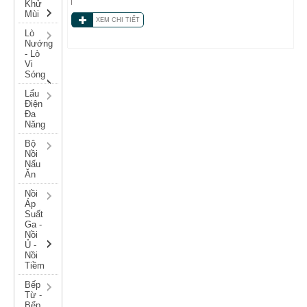
Khử
Mùi
XEM CHI TIẾT
Lò
Nướng
- Lò
Vi
Sóng
Lẩu
Điện
Đa
Năng
Bộ
Nồi
Nấu
Ăn
Nồi
Áp
Suất
Ga -
Nồi
Ủ -
Nồi
Tiềm
Bếp
Từ -
Bếp