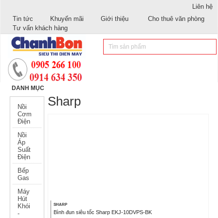
Liên hệ
Tin tức
Khuyến mãi
Giới thiệu
Cho thuê văn phòng
Tư vấn khách hàng
DANH MỤC
Sharp
Nồi
Cơm
Điện
Nồi
Áp
Suất
Điện
Bếp
Gas
Máy
Hút
Khói
SHARP
Bình đun siêu tốc Sharp EKJ-10DVPS-BK
-