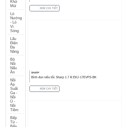
Khử
Mùi
XEM CHI TIẾT
Lò
Nướng
- Lò
Vi
Sóng
Lẩu
Điện
Đa
Năng
Bộ
Nồi
Nấu
Ăn
SHARP
Bình đun siêu tốc Sharp 1.7 lít EKJ-17EVPS-BK
Nồi
Áp
Suất
XEM CHI TIẾT
Ga -
Nồi
Ủ -
Nồi
Tiềm
Bếp
Từ -
Bếp