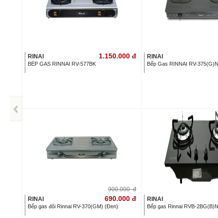
1.150.000
đ
RINAI
RINAI
BẾP GAS RINNAI RV-577BK
Bếp Gas RINNAI RV-375(G)
900.000
đ
690.000
đ
RINAI
RINAI
Bếp gas đôi Rinnai RV-370(GM) (Đen)
Bếp gas Rinnai RVB-2BG(B)