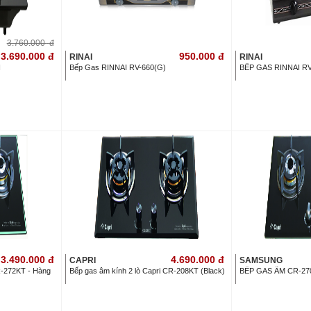
3.760.000
đ
3.690.000
đ
950.000
đ
RINAI
RINAI
N
Bếp Gas RINNAI RV-660(G)
BẾP GAS RINNAI RV
3.490.000
đ
4.690.000
đ
CAPRI
SAMSUNG
R-272KT - Hàng
Bếp gas âm kính 2 lò Capri CR-208KT (Black)
BẾP GAS ÂM CR-27