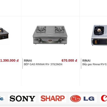
1.390.000
đ
670.000
đ
RINAI
RINAI
BẾP GAS RINNAI RV- 370(SM)N
Bếp gas Rinnai RV-5