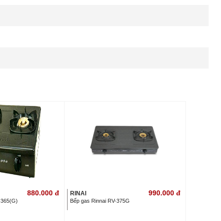
880.000
đ
990.000
đ
RINAI
-365(G)
Bếp gas Rinnai RV-375G