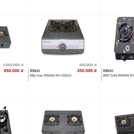
1.000.000
đ
400.000
đ
850.000
đ
350.000
đ
RINAI
RINAI
N
Bếp Gas RINNAI RV-150(G)
BẾP GAS RINNAI R