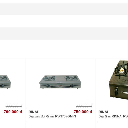
900.000
đ
900.000
đ
790.000
đ
750.000
đ
RINAI
RINAI
M
Bếp gas đôi Rinnai RV-370 (GM)N
Bếp Gas RINNAI RV