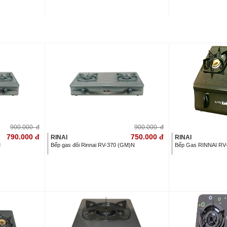
900.000
đ
900.000
đ
790.000
đ
750.000
đ
RINAI
RINAI
M
Bếp gas đôi Rinnai RV-370 (GM)N
Bếp Gas RINNAI RV