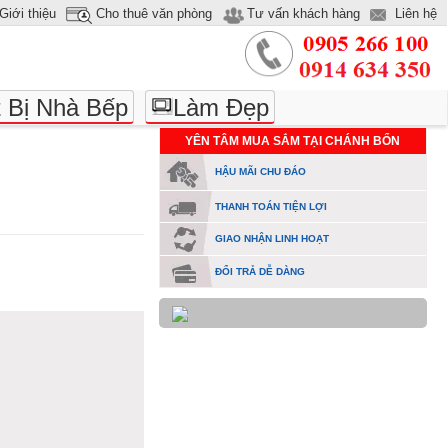
Giới thiệu
Cho thuê văn phòng
Tư vấn khách hàng
Liên hệ
t Bị Nhà Bếp
Làm Đẹp
YÊN TÂM MUA SẮM TẠI CHÁNH BỔN
HẬU MÃI CHU ĐÁO
THANH TOÁN TIỆN LỢI
GIAO NHẬN LINH HOẠT
ĐỔI TRẢ DỄ DÀNG