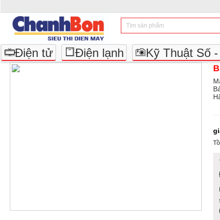
Điện tử
Điện lạnh
Kỹ Thuật Số 
B
M
B
Hã
g
Tồ