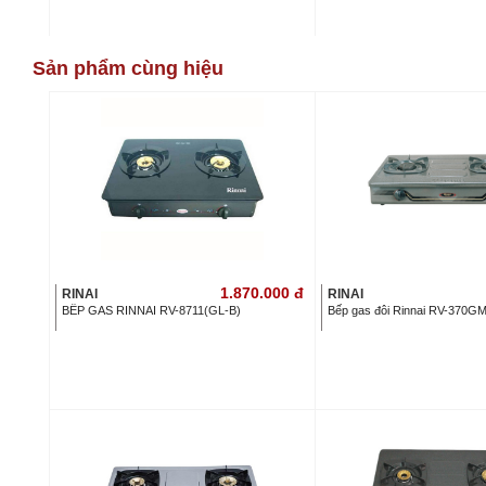
Sản phẩm cùng hiệu
1.870.000
đ
RINAI
RINAI
BẾP GAS RINNAI RV-8711(GL-B)
Bếp gas đôi Rinnai RV-370G