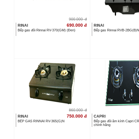
900.000
đ
690.000
đ
RINAI
RINAI
Bếp gas đôi Rinnai RV-370(GM) (Đen)
Bếp gas Rinnai RVB-2BG(B)
860.000
đ
750.000
đ
RINAI
CAPRI
BẾP GAS RINNAI RV-365(G)N
Bếp gas đôi âm kính Capri C
chính hãng