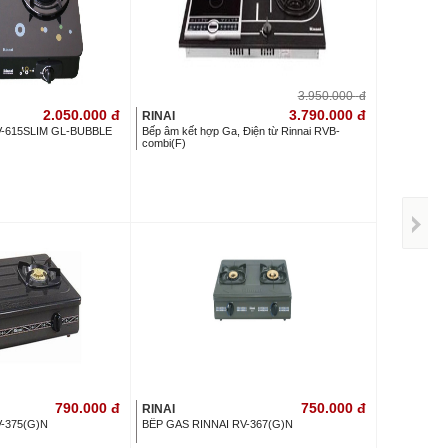
3.950.000
đ
2.050.000
đ
3.790.000
đ
RINAI
V-615SLIM GL-BUBBLE
Bếp âm kết hợp Ga, Điện từ Rinnai RVB-
combi(F)
790.000
đ
750.000
đ
RINAI
-375(G)N
BẾP GAS RINNAI RV-367(G)N