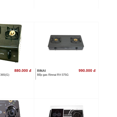
880.000
đ
990.000
đ
RINAI
-365(G)
Bếp gas Rinnai RV-375G