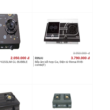
3.950.000
đ
2.050.000
đ
3.790.000
đ
RINAI
V-615SLIM GL-BUBBLE
Bếp âm kết hợp Ga, Điện từ Rinnai RVB-
combi(F)