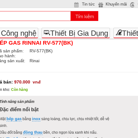
Tin tức
Khuyến mãi
- Công nghệ
Thiết Bị Gia Dụng
Thiế
ẾP GAS RINNAI RV-577(BK)
ã sản phẩm:
RV-577(BK)
ảo hành:
ng sản xuất:
Rinai
iá bán:
970.000
vnđ
n kho:
Còn hàng
Tính năng sản phẩm
Đặc điểm nổi bật
bếp gas
inox
Mặt
bằng
sáng loáng, chịu lực, chịu nhiệt tốt, dễ vệ
sinh.
đồng thau
Đầu đốt bằng
bền, cho ngọn lửa xanh khi nấu.