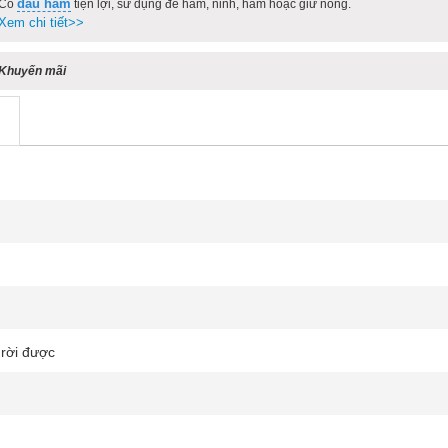
đầu hâm
Có
tiện lợi, sử dụng để hâm, ninh, hầm hoặc giữ nóng.
Xem chi tiết>>
Khuyến mãi
 rời được