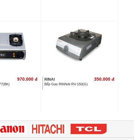
970.000
đ
350.000
đ
RINAI
77(BK)
Bếp Gas RINNAI RV-150(G)