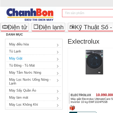
Điện tử
Điện lạnh
Kỹ Thuật Số 
DANH MỤC
Exlectrolux
Máy điều hòa
Tủ Lạnh
Máy Giặt
Tủ Đông - Tủ Mát
Máy Tắm Nước Nóng
Máy Lọc Nước Uống Nóng -
Lạnh
Máy Sấy Quần Áo
10.090.00
ELECTROLUX
Máy làm mát
Máy giặt Electrolux UltimateCare 
Inverter 10 kg EWF1024P5SB
Máy Lọc Không Khí