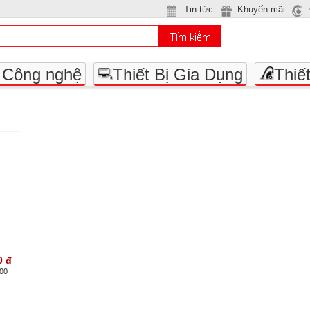
Tin tức
Khuyến mãi
- Công nghệ
Thiết Bị Gia Dụng
Thiế
0
đ
500