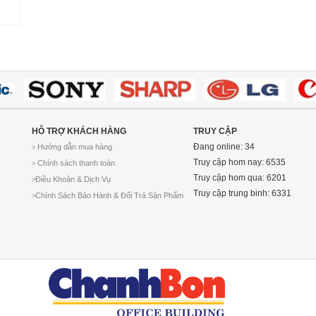
HỖ TRỢ KHÁCH HÀNG
TRUY CẬP
Đang online: 34
Hướng dẫn mua hàng
>
Truy cập hom nay: 6535
Chính sách thanh toán
>
Truy cập hom qua: 6201
Điều Khoản & Dịch Vụ
>
Truy cập trung binh: 6331
Chính Sách Bảo Hành & Đổi Trả Sản Phẩm
>