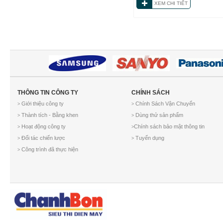
XEM CHI TIẾT
THÔNG TIN CÔNG TY
CHÍNH SÁCH
Giới thiệu công ty
Chính Sách Vận Chuyển
>
>
Thành tích - Bằng khen
Dùng thử sản phẩm
>
>
Hoạt động công ty
Chính sách bảo mật thông tin
>
>
Đối tác chiến lược
Tuyển dụng
>
>
Công trình đã thực hiện
>