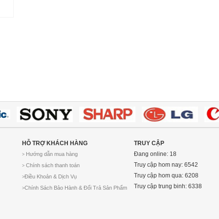
HỖ TRỢ KHÁCH HÀNG
TRUY CẬP
Đang online: 18
Hướng dẫn mua hàng
>
Truy cập hom nay: 6542
Chính sách thanh toán
>
Truy cập hom qua: 6208
Điều Khoản & Dịch Vụ
>
Truy cập trung binh: 6338
Chính Sách Bảo Hành & Đổi Trả Sản Phẩm
>