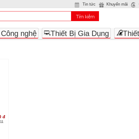
Tin tức
Khuyến mãi
- Công nghệ
Thiết Bị Gia Dụng
Thiế
0
đ
011