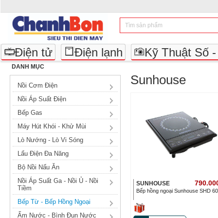
Điện tử
Điện lạnh
Kỹ Thuật Số 
DANH MỤC
Sunhouse
Nồi Cơm Điện
Nồi Áp Suất Điện
Bếp Gas
Máy Hút Khói - Khử Mùi
Lò Nướng - Lò Vi Sóng
Lẩu Điện Đa Năng
Bộ Nồi Nấu Ăn
Nồi Áp Suất Ga - Nồi Ủ - Nồi
790.00
SUNHOUSE
Tiềm
Bếp hồng ngoại Sunhouse SHD 6
Bếp Từ - Bếp Hồng Ngoại
Ấm Nước - Bình Đun Nước