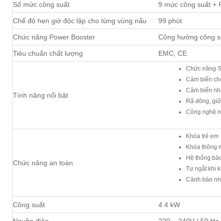
Số mức công suất
9 mức công suất + 
Chế độ hẹn giờ độc lập cho từng vùng nấu
99 phút
Chức năng Power Booster
Cộng hưởng công su
Tiêu chuẩn chất lượng
EMC, CE
Chức năng S
Cảm biến ch
Cảm biến nhậ
Tính năng nổi bật
Rã đông, giữ
Công nghệ 
Khóa trẻ em
Khóa thông 
Hệ thống bảo 
Chức năng an toàn
Tự ngắt khi 
Cảnh báo nh
Công suất
4.4 kW
Nguồn điện
220 – 240V / 50 Hz