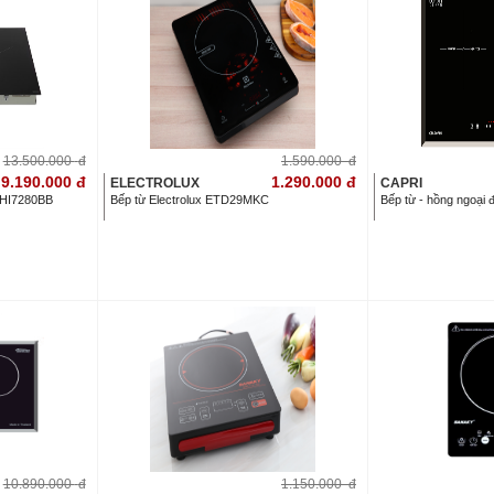
13.500.000
đ
1.590.000
đ
9.190.000
đ
1.290.000
đ
ELECTROLUX
CAPRI
 EHI7280BB
Bếp từ Electrolux ETD29MKC
Bếp từ - hồng ngoại 
10.890.000
đ
1.150.000
đ