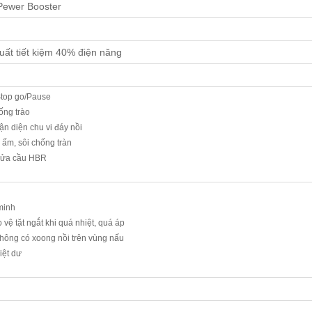
Pewer Booster
ất tiết kiệm 40% điện năng
top go/Pause
ống trào
n diện chu vi đáy nồi
 ấm, sôi chống tràn
nửa cầu HBR
minh
vệ tặt ngắt khi quá nhiệt, quá áp
không có xoong nồi trên vùng nấu
iệt dư