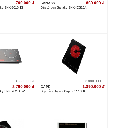
790.000
đ
860.000
đ
SANAKY
naky SNK-2018HG
Bếp từ đơn Sanaky SNK-ICS20A
3.850.000
đ
2.880.000
đ
2.790.000
đ
1.890.000
đ
CAPRI
naky SNK-202HGW
Bếp Hồng Ngoại Capri CR-108KT