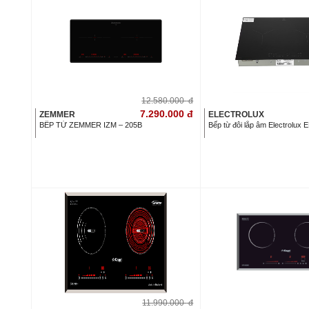
12.580.000
đ
7.290.000
đ
ZEMMER
ELECTROLUX
BẾP TỪ ZEMMER IZM – 205B
Bếp từ đôi lắp âm Electrolux
11.990.000
đ