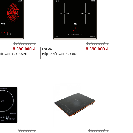
13.990.000
đ
13.990.000
đ
8.390.000
đ
8.390.000
đ
CAPRI
đôi Capri CR-707HI
Bếp từ đôi Capri CR-669I
950.000
đ
1.260.000
đ