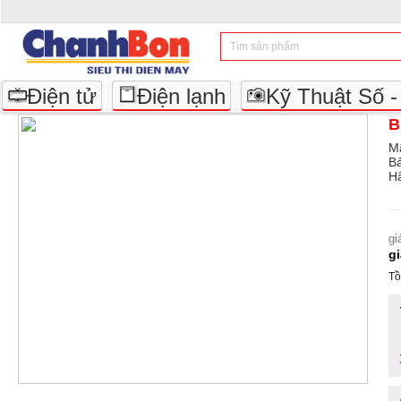
Điện tử
Điện lạnh
Kỹ Thuật Số 
B
M
B
Hã
gi
g
Tồ