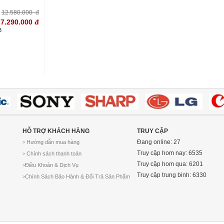
12.580.000
đ
7.290.000
đ
B
HỖ TRỢ KHÁCH HÀNG
TRUY CẬP
Đang online: 27
Hướng dẫn mua hàng
>
Truy cập hom nay: 6535
Chính sách thanh toán
>
Truy cập hom qua: 6201
Điều Khoản & Dịch Vụ
>
Truy cập trung binh: 6330
Chính Sách Bảo Hành & Đổi Trả Sản Phẩm
>