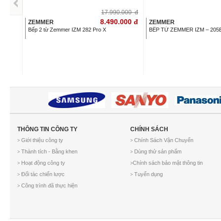
17.990.000
đ
8.490.000
đ
ZEMMER
ZEMMER
Bếp 2 từ Zemmer IZM 282 Pro X
BẾP TỪ ZEMMER IZM – 205
THÔNG TIN CÔNG TY
CHÍNH SÁCH
Giới thiệu công ty
Chính Sách Vận Chuyển
>
>
Thành tích - Bằng khen
Dùng thử sản phẩm
>
>
Hoạt động công ty
Chính sách bảo mật thông tin
>
>
Đối tác chiến lược
Tuyển dụng
>
>
Công trình đã thực hiện
>