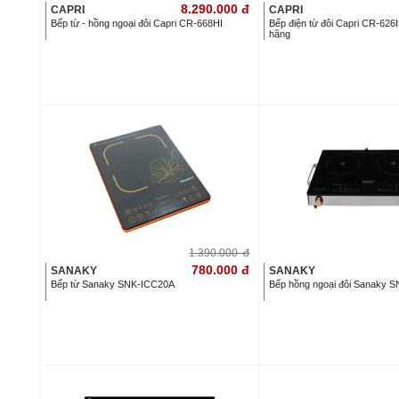
8.290.000
đ
CAPRI
CAPRI
Bếp từ - hồng ngoại đôi Capri CR-668HI
Bếp điện từ đôi Capri CR-626
hãng
1.390.000
đ
780.000
đ
SANAKY
SANAKY
Bếp từ Sanaky SNK-ICC20A
Bếp hồng ngoại đôi Sanaky