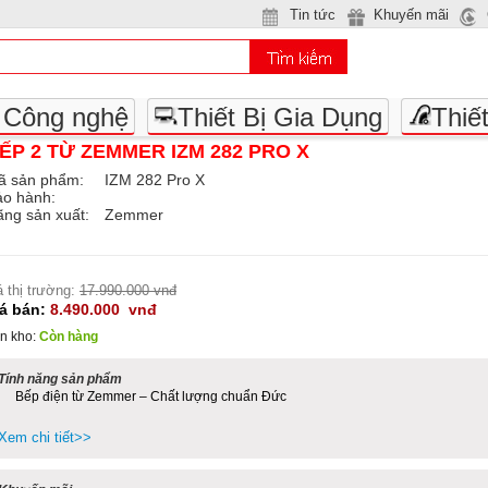
Tin tức
Khuyến mãi
- Công nghệ
Thiết Bị Gia Dụng
Thiế
ẾP 2 TỪ ZEMMER IZM 282 PRO X
ã sản phẩm:
IZM 282 Pro X
ảo hành:
ng sản xuất:
Zemmer
á thị trường:
17.990.000 vnđ
iá bán:
8.490.000
vnđ
n kho:
Còn hàng
Tính năng sản phẩm
Bếp điện từ Zemmer – Chất lượng chuẩn Đức
Xem chi tiết>>