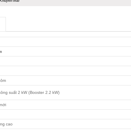
Khuyến mãi
âm
nhôm
công suất 2 kW (Booster 2.2 kW)
 mới
ăng cao