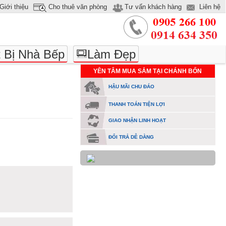
Giới thiệu
Cho thuê văn phòng
Tư vấn khách hàng
Liên hệ
t Bị Nhà Bếp
Làm Đẹp
YÊN TÂM MUA SẮM TẠI CHÁNH BỔN
HẬU MÃI CHU ĐÁO
THANH TOÁN TIỆN LỢI
GIAO NHẬN LINH HOẠT
ĐỔI TRẢ DỄ DÀNG