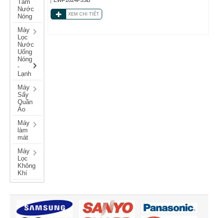
Tắm
Nước
XEM CHI TIẾT
Nóng
Máy
Lọc
Nước
Uống
Nóng
-
Lạnh
Máy
Sấy
Quần
Áo
Máy
làm
mát
Máy
Lọc
Không
Khí