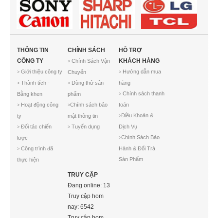
THÔNG TIN
CHÍNH SÁCH
HỖ TRỢ
CÔNG TY
KHÁCH HÀNG
Chính Sách Vận
>
Giới thiệu công ty
Hướng dẫn mua
Chuyển
>
>
Thành tích -
Dùng thử sản
hàng
>
>
Chính sách thanh
Bằng khen
phẩm
>
Hoạt động công
Chính sách bảo
toán
>
>
Điều Khoản &
ty
mật thông tin
>
Đối tác chiến
Tuyển dụng
Dịch Vụ
>
>
Chính Sách Bảo
lược
>
Công trình đã
Hành & Đổi Trả
>
Sản Phẩm
thực hiện
TRUY CẬP
Đang online: 13
Truy cập hom
nay: 6542
Truy cập hom