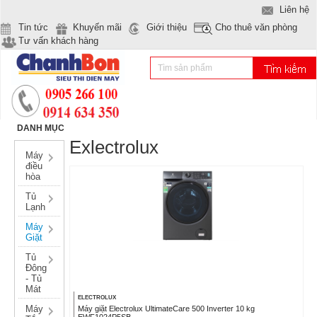
Liên hệ
Tin tức
Khuyến mãi
Giới thiệu
Cho thuê văn phòng
Tư vấn khách hàng
DANH MỤC
Exlectrolux
Máy
điều
hòa
Tủ
Lạnh
Máy
Giặt
Tủ
Đông
- Tủ
Mát
ELECTROLUX
Máy
Máy giặt Electrolux UltimateCare 500 Inverter 10 kg
EWF1024P5SB