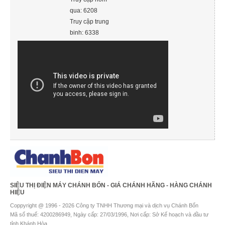
qua: 6208
Truy cập trung
binh: 6338
SIÊU THỊ ĐIỆN MÁY CHÁNH BỔN - GIÁ CHÁNH HÃNG - HÀNG CHÁNH
HIỆU
Coppyright @ 1996 - 2026 Công ty TNHH Thương mại và dịch vụ Chánh Bổn
Mã số thuế: 4200286949, Ngày cấp: 27/03/1996, Nơi cấp: Sở Kế hoạch và đầu tư
tỉnh Khánh Hòa