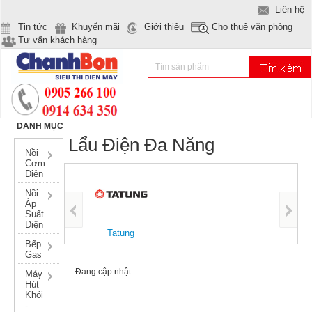
Liên hệ
Tin tức
Khuyến mãi
Giới thiệu
Cho thuê văn phòng
Tư vấn khách hàng
DANH MỤC
Lẩu Điện Đa Năng
Nồi
Cơm
Điện
Nồi
Áp
Suất
Su
Điện
Tatung
Bếp
Gas
Đang cập nhật...
Máy
Hút
Khói
-