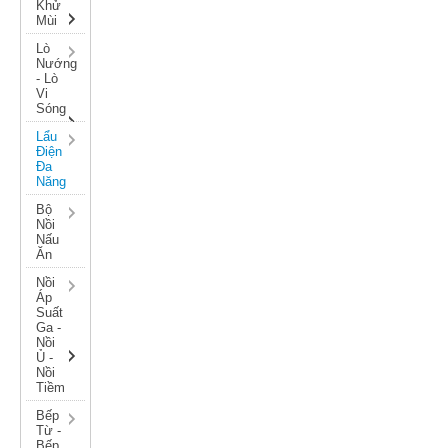
Khử
Mùi
Lò
Nướng
- Lò
Vi
Sóng
Lẩu
Điện
Đa
Năng
Bộ
Nồi
Nấu
Ăn
Nồi
Áp
Suất
Ga -
Nồi
Ủ -
Nồi
Tiềm
Bếp
Từ -
Bếp