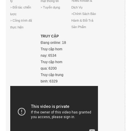
Điều Khoản &
ty
mật thông tin
>
Đối tác chiến
Tuyển dụng
Dịch Vụ
>
>
Chính Sách Bảo
lược
>
Công trình đã
Hành & Đổi Trả
>
Sản Phẩm
thực hiện
TRUY CẬP
Đang online: 18
Truy cập hom
nay: 6534
Truy cập hom
qua: 6200
Truy cập trung
binh: 6329