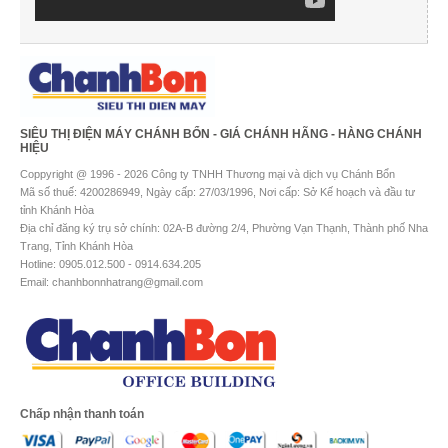
SIÊU THỊ ĐIỆN MÁY CHÁNH BỔN - GIÁ CHÁNH HÃNG - HÀNG CHÁNH
HIỆU
Coppyright @ 1996 - 2026 Công ty TNHH Thương mại và dịch vụ Chánh Bổn
Mã số thuế: 4200286949, Ngày cấp: 27/03/1996, Nơi cấp: Sở Kế hoạch và đầu tư
tỉnh Khánh Hòa
Địa chỉ đăng ký trụ sở chính: 02A-B đường 2/4, Phường Vạn Thạnh, Thành phố Nha
Trang, Tỉnh Khánh Hòa
Hotline: 0905.012.500 - 0914.634.205
Email: chanhbonnhatrang@gmail.com
Chấp nhận thanh toán