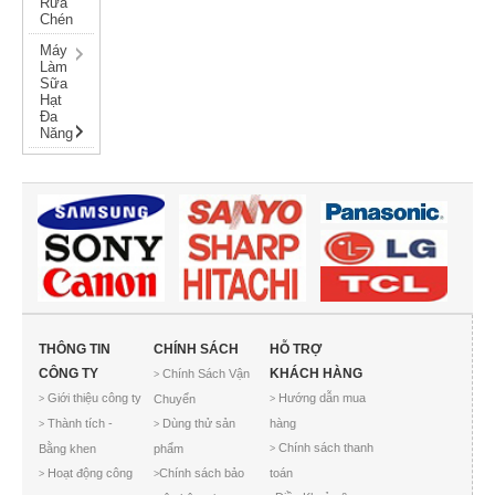
Rửa
Chén
Máy
Làm
Sữa
Hạt
Đa
Năng
THÔNG TIN
CHÍNH SÁCH
HỖ TRỢ
CÔNG TY
KHÁCH HÀNG
Chính Sách Vận
>
Giới thiệu công ty
Hướng dẫn mua
Chuyển
>
>
Thành tích -
Dùng thử sản
hàng
>
>
Chính sách thanh
Bằng khen
phẩm
>
Hoạt động công
Chính sách bảo
toán
>
>