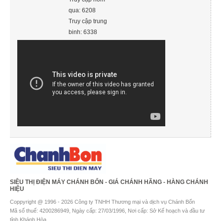
qua: 6208
Truy cập trung
binh: 6338
SIÊU THỊ ĐIỆN MÁY CHÁNH BỔN - GIÁ CHÁNH HÃNG - HÀNG CHÁNH
HIỆU
Coppyright @ 1996 - 2026 Công ty TNHH Thương mại và dịch vụ Chánh Bổn
Mã số thuế: 4200286949, Ngày cấp: 27/03/1996, Nơi cấp: Sở Kế hoạch và đầu tư
tỉnh Khánh Hòa