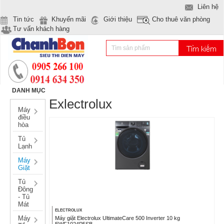
Liên hệ
Tin tức
Khuyến mãi
Giới thiệu
Cho thuê văn phòng
Tư vấn khách hàng
DANH MỤC
Exlectrolux
Máy
điều
hòa
Tủ
Lạnh
Máy
Giặt
Tủ
Đông
- Tủ
Mát
ELECTROLUX
Máy
Máy giặt Electrolux UltimateCare 500 Inverter 10 kg
EWF1024P5SB