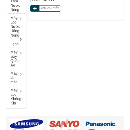
Tắm
Nước
XEM CHI TIẾT
Nóng
Máy
Lọc
Nước
Uống
Nóng
-
Lạnh
Máy
Sấy
Quần
Áo
Máy
làm
mát
Máy
Lọc
Không
Khí