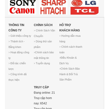
THÔNG TIN
CHÍNH SÁCH
HỖ TRỢ
CÔNG TY
KHÁCH HÀNG
Chính Sách Vận
>
Giới thiệu công ty
Hướng dẫn mua
Chuyển
>
>
Thành tích -
Dùng thử sản
hàng
>
>
Chính sách thanh
Bằng khen
phẩm
>
Hoạt động công
Chính sách bảo
toán
>
>
Điều Khoản &
ty
mật thông tin
>
Đối tác chiến
Tuyển dụng
Dịch Vụ
>
>
Chính Sách Bảo
lược
>
Công trình đã
Hành & Đổi Trả
>
Sản Phẩm
thực hiện
TRUY CẬP
Đang online: 21
Truy cập hom
nay: 6542
Truy cập hom