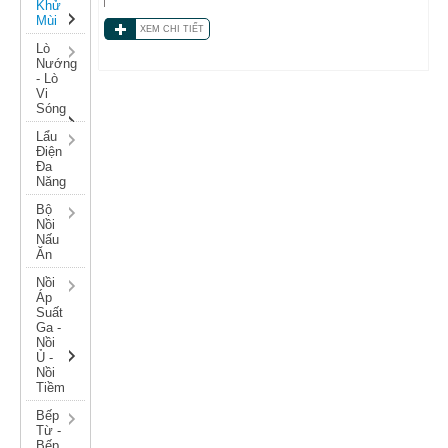
Khử
Mùi
XEM CHI TIẾT
Lò
Nướng
- Lò
Vi
Sóng
Lẩu
Điện
Đa
Năng
Bộ
Nồi
Nấu
Ăn
Nồi
Áp
Suất
Ga -
Nồi
Ủ -
Nồi
Tiềm
Bếp
Từ -
Bếp