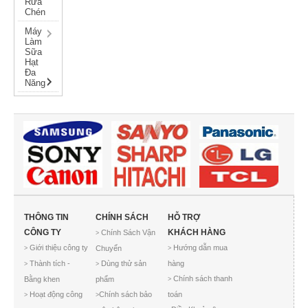
Rửa
Chén
Máy
Làm
Sữa
Hạt
Đa
Năng
THÔNG TIN
CHÍNH SÁCH
HỖ TRỢ
CÔNG TY
KHÁCH HÀNG
Chính Sách Vận
>
Giới thiệu công ty
Hướng dẫn mua
Chuyển
>
>
Thành tích -
Dùng thử sản
hàng
>
>
Chính sách thanh
Bằng khen
phẩm
>
Hoạt động công
Chính sách bảo
toán
>
>