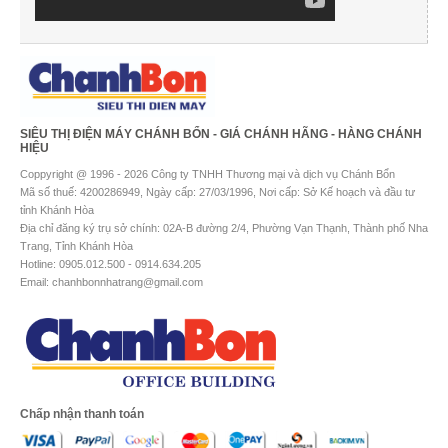
SIÊU THỊ ĐIỆN MÁY CHÁNH BỔN - GIÁ CHÁNH HÃNG - HÀNG CHÁNH
HIỆU
Coppyright @ 1996 - 2026 Công ty TNHH Thương mại và dịch vụ Chánh Bổn
Mã số thuế: 4200286949, Ngày cấp: 27/03/1996, Nơi cấp: Sở Kế hoạch và đầu tư
tỉnh Khánh Hòa
Địa chỉ đăng ký trụ sở chính: 02A-B đường 2/4, Phường Vạn Thạnh, Thành phố Nha
Trang, Tỉnh Khánh Hòa
Hotline: 0905.012.500 - 0914.634.205
Email: chanhbonnhatrang@gmail.com
Chấp nhận thanh toán