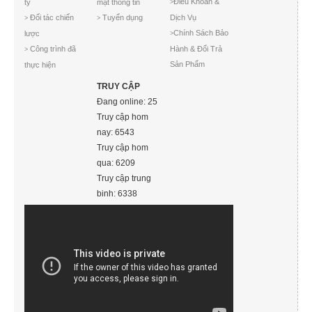
Điều Khoản &
ty
mật thông tin
>
Đối tác chiến
Tuyển dụng
Dịch Vụ
>
>
Chính Sách Bảo
lược
>
Công trình đã
Hành & Đổi Trả
>
Sản Phẩm
thực hiện
TRUY CẬP
Đang online: 25
Truy cập hom
nay: 6543
Truy cập hom
qua: 6209
Truy cập trung
binh: 6338