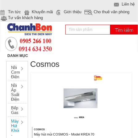
Liên hệ
Tin tức
Khuyến mãi
Giới thiệu
Cho thuê văn phòng
Tư vấn khách hàng
DANH MỤC
Cosmos
Nồi
Cơm
Điện
Nồi
Áp
Suất
Điện
Bếp
Gas
Máy
Hút
Khói
COSMOS
Máy hút mùi COSMOS - Model KREA 70
-