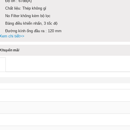
Độ ồn : 67db(A)
Chất liệu: Thép không gỉ
No Filter không kèm bộ lọc
Bảng điều khiển nhấn, 3 tốc độ
Đường kính ống đầu ra : 120 mm
Xem chi tiết>>
Khuyến mãi