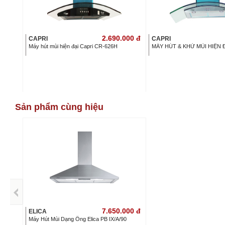
2.690.000
đ
CAPRI
CAPRI
Máy hút mùi hiện đại Capri CR-626H
MÁY HÚT & KHỬ MÙI HIỆN 
Sản phẩm cùng hiệu
7.650.000
đ
ELICA
Máy Hút Mùi Dạng Ống Elica PB IX/A/90