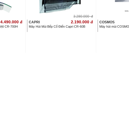
3.280.000
đ
4.490.000
đ
2.190.000
đ
CAPRI
COSMOS
ĐẠI CR-700H
Máy Hút Mùi Bếp Cổ Điển Capri CR-60B
Máy hút mùi COSMO