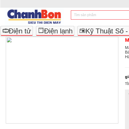
Điện tử
Điện lạnh
Kỹ Thuật Số 
M
M
B
Hã
g
Tồ