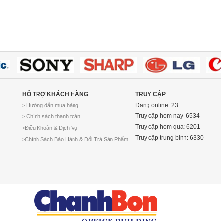
HỖ TRỢ KHÁCH HÀNG
TRUY CẬP
Đang online: 23
Hướng dẫn mua hàng
>
Truy cập hom nay: 6534
Chính sách thanh toán
>
Truy cập hom qua: 6201
Điều Khoản & Dịch Vụ
>
Truy cập trung binh: 6330
Chính Sách Bảo Hành & Đổi Trả Sản Phẩm
>