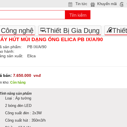
Tin tức
Khuyến mãi
- Công nghệ
Thiết Bị Gia Dụng
Thiế
ÁY HÚT MÙI DẠNG ỐNG ELICA PB IX/A/90
ã sản phẩm:
PB IX/A/90
ảo hành:
ng sản xuất:
Elica
iá bán:
7.650.000
vnđ
n kho:
Còn hàng
Tính năng sản phẩm
Loại : Áp tường
2 bóng đèn LED
Công suất đèn : 2x3W
Công suất hút : 350m3/h