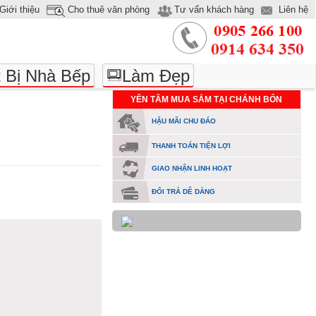
Giới thiệu
Cho thuê văn phòng
Tư vấn khách hàng
Liên hệ
t Bị Nhà Bếp
Làm Đẹp
YÊN TÂM MUA SẮM TẠI CHÁNH BỔN
HẬU MÃI CHU ĐÁO
THANH TOÁN TIỆN LỢI
GIAO NHẬN LINH HOẠT
ĐỔI TRẢ DỄ DÀNG