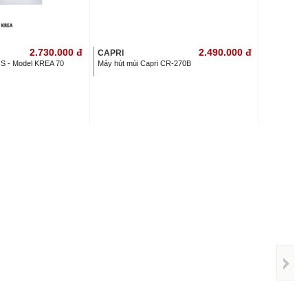
2.730.000
đ
2.490.000
đ
CAPRI
S - Model KREA 70
Máy hút mùi Capri CR-270B