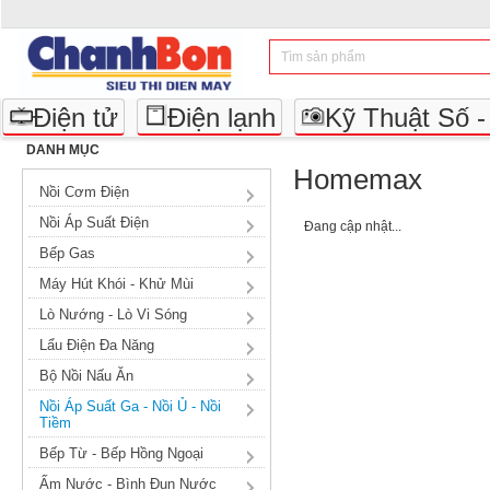
Điện tử
Điện lạnh
Kỹ Thuật Số 
DANH MỤC
Homemax
Nồi Cơm Điện
Nồi Áp Suất Điện
Đang cập nhật...
Bếp Gas
Máy Hút Khói - Khử Mùi
Lò Nướng - Lò Vi Sóng
Lẩu Điện Đa Năng
Bộ Nồi Nấu Ăn
Nồi Áp Suất Ga - Nồi Ủ - Nồi
Tiềm
Bếp Từ - Bếp Hồng Ngoại
Ấm Nước - Bình Đun Nước