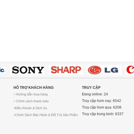
HỖ TRỢ KHÁCH HÀNG
TRUY CẬP
Đang online: 24
Hướng dẫn mua hàng
>
Truy cập hom nay: 6542
Chính sách thanh toán
>
Truy cập hom qua: 6208
Điều Khoản & Dịch Vụ
>
Truy cập trung binh: 6337
Chính Sách Bảo Hành & Đổi Trả Sản Phẩm
>