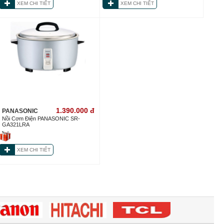
XEM CHI TIẾT
XEM CHI TIẾT
1.390.000
đ
PANASONIC
Nồi Cơm Điện PANASONIC SR-
GA321LRA
XEM CHI TIẾT