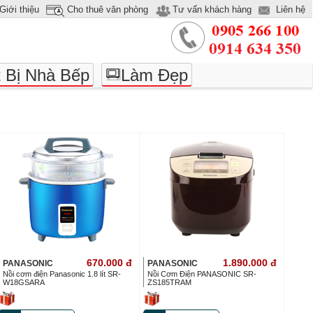
Giới thiệu
Cho thuê văn phòng
Tư vấn khách hàng
Liên hệ
t Bị Nhà Bếp
Làm Đẹp
670.000
đ
1.890.000
đ
PANASONIC
PANASONIC
Nồi cơm điện Panasonic 1.8 lít SR-
Nồi Cơm Điện PANASONIC SR-
W18GSARA
ZS185TRAM