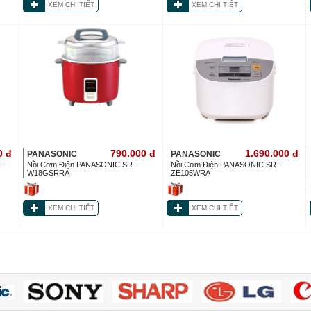
XEM CHI TIẾT
XEM CHI TIẾT
0
đ
790.000
đ
1.690.000
đ
PANASONIC
PANASONIC
-
Nồi Cơm Điện PANASONIC SR-
Nồi Cơm Điện PANASONIC SR-
W18GSRRA
ZE105WRA
XEM CHI TIẾT
XEM CHI TIẾT