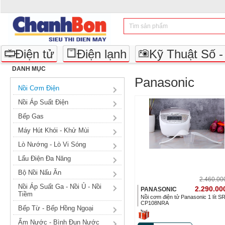
Điện tử
Điện lạnh
Kỹ Thuật Số 
DANH MỤC
Panasonic
Nồi Cơm Điện
Nồi Áp Suất Điện
Bếp Gas
Máy Hút Khói - Khử Mùi
Lò Nướng - Lò Vi Sóng
Lẩu Điện Đa Năng
Bộ Nồi Nấu Ăn
2.460.0
Nồi Áp Suất Ga - Nồi Ủ - Nồi
2.290.00
PANASONIC
Tiềm
Nồi cơm điện tử Panasonic 1 lít S
CP108NRA
Bếp Từ - Bếp Hồng Ngoại
Ấm Nước - Bình Đun Nước