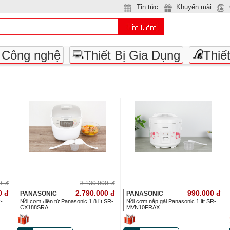
Tin tức
Khuyến mãi
- Công nghệ
Thiết Bị Gia Dụng
Thiế
00
đ
3.130.000
đ
0
đ
2.790.000
đ
990.000
đ
PANASONIC
PANASONIC
R-
Nồi cơm điện tử Panasonic 1.8 lít SR-
Nồi cơm nắp gài Panasonic 1 lít SR-
CX188SRA
MVN10FRAX