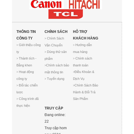
THÔNG TIN
CHÍNH SÁCH
HỖ TRỢ
CÔNG TY
KHÁCH HÀNG
Chính Sách
>
Giới thiệu công
Hướng dẫn
Vận Chuyển
>
>
ty
Dùng thử sản
mua hàng
>
Thành tích -
Chính sách
phẩm
>
>
Bằng khen
Chính sách bảo
thanh toán
>
Hoạt động
Điều Khoản &
mật thông tin
>
>
công ty
Tuyển dụng
Dịch Vụ
>
Đối tác chiến
Chính Sách Bảo
>
>
lược
Hành & Đổi Trả
Công trình đã
Sản Phẩm
>
thực hiện
TRUY CẬP
Đang online:
22
Truy cập hom