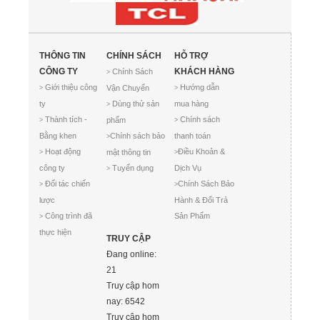
THÔNG TIN
CHÍNH SÁCH
HỖ TRỢ
CÔNG TY
KHÁCH HÀNG
Chính Sách
>
Giới thiệu công
Hướng dẫn
Vận Chuyển
>
>
ty
Dùng thử sản
mua hàng
>
Thành tích -
Chính sách
phẩm
>
>
Bằng khen
Chính sách bảo
thanh toán
>
Hoạt động
Điều Khoản &
mật thông tin
>
>
công ty
Tuyển dụng
Dịch Vụ
>
Đối tác chiến
Chính Sách Bảo
>
>
lược
Hành & Đổi Trả
Công trình đã
Sản Phẩm
>
thực hiện
TRUY CẬP
Đang online:
21
Truy cập hom
nay: 6542
Truy cập hom