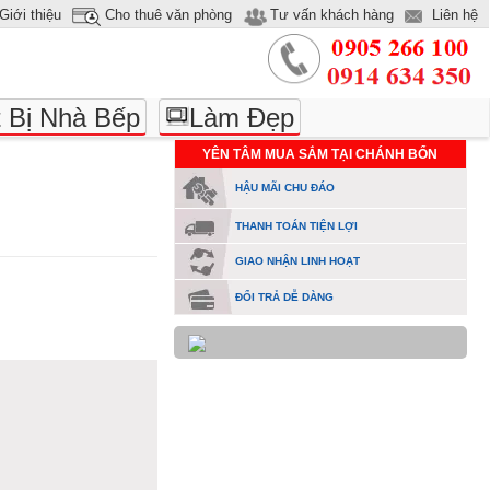
Giới thiệu
Cho thuê văn phòng
Tư vấn khách hàng
Liên hệ
t Bị Nhà Bếp
Làm Đẹp
YÊN TÂM MUA SẮM TẠI CHÁNH BỔN
HẬU MÃI CHU ĐÁO
THANH TOÁN TIỆN LỢI
GIAO NHẬN LINH HOẠT
ĐỔI TRẢ DỄ DÀNG