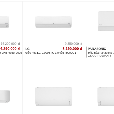
16.200.000
đ
9.350.000
đ
4.290.000
đ
8.190.000
đ
LG
PANASONIC
er 2Hp model 2025
Điều hòa LG 9.000BTU 1 chiều IEC09G1
Điều hòa Panasonic 1
CS/CU-RU9AKH-8