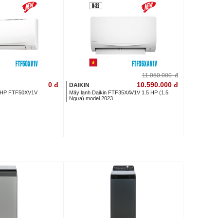
11.050.000
đ
0
đ
10.590.000
đ
DAIKIN
0 HP FTF50XV1V
Máy lạnh Daikin FTF35XAV1V 1.5 HP (1.5
Ngựa) model 2023