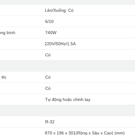
Lên/Xuống: Có
6/10
ung bình:
740W
220V/50Hz/1.5A
Có
 thị
Có
Có
Tự động hoặc chỉnh tay
R-32
870 x 196 x 301(Rộng x Sâu x Cao) (mm)