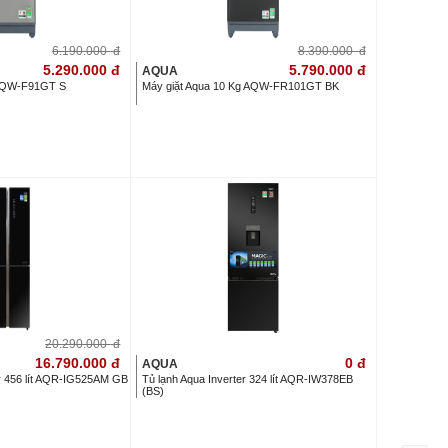
6.190.000
đ
8.390.000
đ
5.290.000
đ
5.790.000
đ
AQUA
 AQW-F91GT S
Máy giặt Aqua 10 Kg AQW-FR101GT BK
20.290.000
đ
16.790.000
đ
0
đ
AQUA
er 456 lít AQR-IG525AM GB
Tủ lạnh Aqua Inverter 324 lít AQR-IW378EB
(BS)