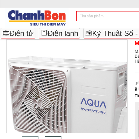
Điện tử
Điện lạnh
Kỹ Thuật Số 
M
M
B
Hã
gi
g
Tồ