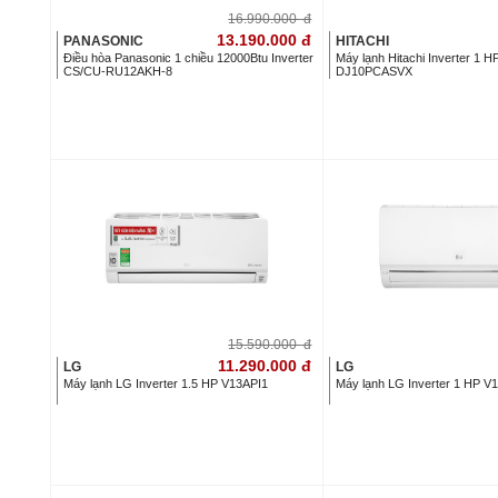
16.990.000
đ
13.190.000
đ
PANASONIC
HITACHI
Điều hòa Panasonic 1 chiều 12000Btu Inverter
Máy lạnh Hitachi Inverter 1
CS/CU-RU12AKH-8
DJ10PCASVX
15.590.000
đ
11.290.000
đ
LG
LG
Máy lạnh LG Inverter 1.5 HP V13API1
Máy lạnh LG Inverter 1 HP 