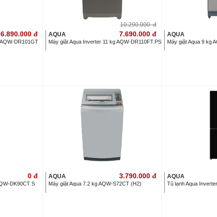
10.290.000
đ
6.890.000
đ
7.690.000
đ
AQUA
AQUA
 KG AQW-DR101GT
Máy giặt Aqua Inverter 11 kg AQW-DR110FT.PS
Máy giặt Aqua 9 kg
0
đ
3.790.000
đ
AQUA
AQUA
g AQW-DK90CT S
Máy giặt Aqua 7.2 kg AQW-S72CT (H2)
Tủ lạnh Aqua Invert