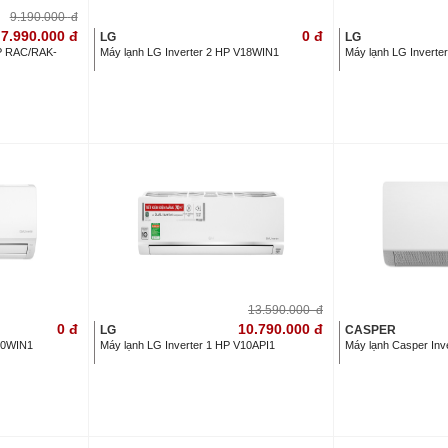
9.190.000
đ
7.990.000
đ
0
đ
LG
LG
 HP RAC/RAK-
Máy lạnh LG Inverter 2 HP V18WIN1
Máy lạnh LG Inverte
13.590.000
đ
0
đ
10.790.000
đ
LG
CASPER
V10WIN1
Máy lạnh LG Inverter 1 HP V10API1
Máy lạnh Casper Inv