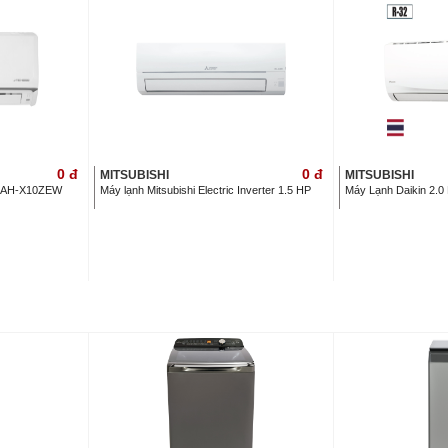
0
đ
0
đ
MITSUBISHI
MITSUBISHI
HP AH-X10ZEW
Máy lạnh Mitsubishi Electric Inverter 1.5 HP
Máy Lạnh Daikin 2.