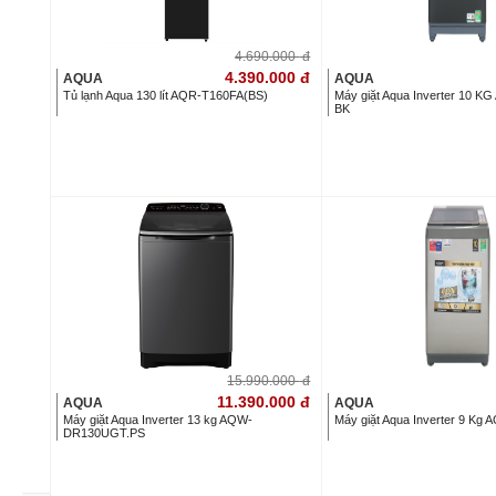
4.690.000
đ
4.390.000
đ
AQUA
AQUA
Tủ lạnh Aqua 130 lít AQR-T160FA(BS)
Máy giặt Aqua Inverter 10
BK
15.990.000
đ
11.390.000
đ
AQUA
AQUA
Máy giặt Aqua Inverter 13 kg AQW-
Máy giặt Aqua Inverter 9 K
DR130UGT.PS