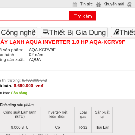
Tin tức
Khuyến mãi
- Công nghệ
Thiết Bị Gia Dụng
Thiế
ÁY LẠNH AQUA INVERTER 1.0 HP AQA-KCRV9F
ã sản phẩm:
AQA-KCRV9F
ảo hành:
02 năm
ng sản xuất:
AQUA
á thị trường:
9.490.000 vnđ
iá bán:
8.690.000
vnđ
n kho:
Còn hàng
Tính năng sản phẩm
Công suất Làm lạnh
Inverter-Tiết
Loại
Sản xuất
(BTU)
kiệm điện
gas
tại
9.000 BTU
Có
R-32
Thái Lan