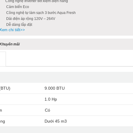
Công nghệ Inverter tiết kiệm điện năng
Cảm biến Eco
Công nghệ tự làm sạch 3 bước Aqua Fresh
Dải điện áp rộng 120V – 264V
Dễ dàng lắp đặt
Xem chi tiết>>
Khuyến mãi
(BTU)
9.000 BTU
1.0 Hp
ện
Có
ụng
Dưới 45 m3