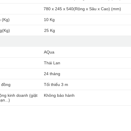
780 x 245 x 540(Rộng x Sâu x Cao) (mm)
 (Kg)
10 Kg
g(Kg)
25 Kg
AQua
Thái Lan
24 tháng
g đồng
Tối thiểu 3 m
ng kinh doanh (giặt
Không bảo hành
ạn...)