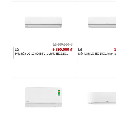
12.900.000
đ
9.890.000
đ
1
LG
LG
Điều hòa LG 12.000BTU 1 chiều IEC12G1
Máy lạnh LG IEC18G1 invert