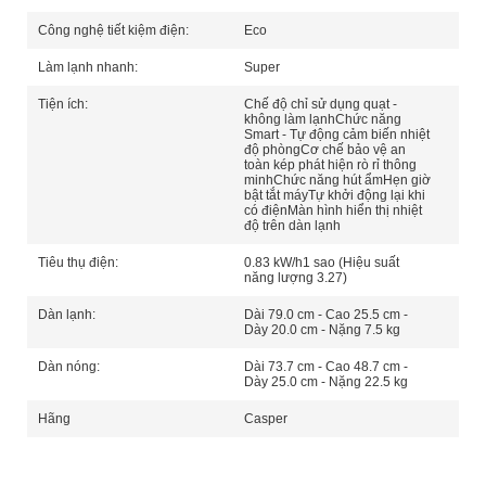
Công nghệ tiết kiệm điện:
Eco
Làm lạnh nhanh:
Super
Tiện ích:
Chế độ chỉ sử dụng quạt -
không làm lạnh
Chức năng
Smart - Tự động cảm biến nhiệt
độ phòng
Cơ chế bảo vệ an
toàn kép phát hiện rò rỉ thông
minh
Chức năng hút ẩm
Hẹn giờ
bật tắt máy
Tự khởi động lại khi
có điện
Màn hình hiển thị nhiệt
độ trên dàn lạnh
Tiêu thụ điện:
0.83 kW/h
1 sao (Hiệu suất
năng lượng 3.27)
Dàn lạnh:
Dài 79.0 cm - Cao 25.5 cm -
Dày 20.0 cm - Nặng 7.5 kg
Dàn nóng:
Dài 73.7 cm - Cao 48.7 cm -
Dày 25.0 cm - Nặng 22.5 kg
Hãng
Casper