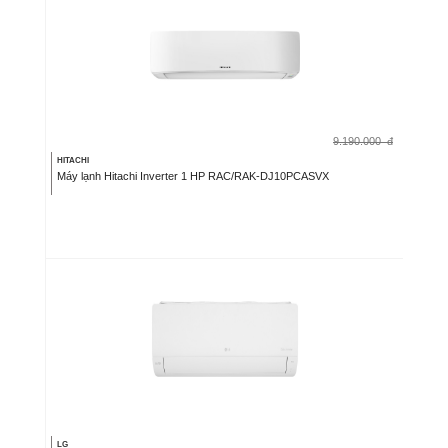
9.190.000
đ
HITACHI
Máy lạnh Hitachi Inverter 1 HP RAC/RAK-DJ10PCASVX
LG