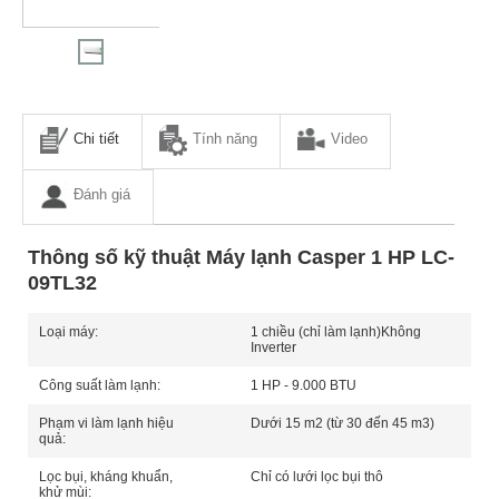
Chi tiết
Tính năng
Video
Đánh giá
Thông số kỹ thuật Máy lạnh Casper 1 HP LC-
09TL32
Loại máy:
1 chiều (chỉ làm lạnh)
Không
Inverter
Công suất làm lạnh:
1 HP - 9.000 BTU
Phạm vi làm lạnh hiệu
Dưới 15 m2 (từ 30 đến 45 m3)
quả:
Lọc bụi, kháng khuẩn,
Chỉ có lưới lọc bụi thô
khử mùi: