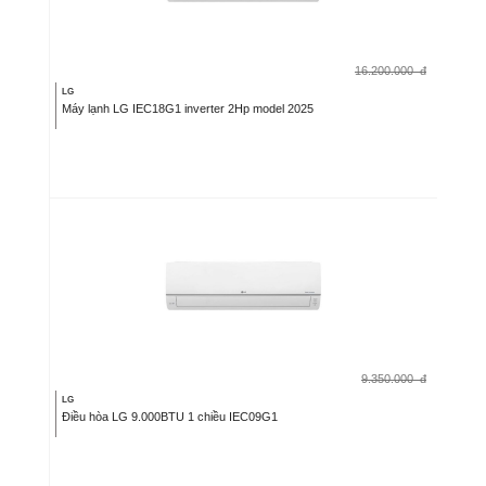
16.200.000
đ
LG
Máy lạnh LG IEC18G1 inverter 2Hp model 2025
9.350.000
đ
LG
Điều hòa LG 9.000BTU 1 chiều IEC09G1