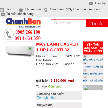
Liên hệ
Tin tức
Khuyến mãi
Giới thiệu
Cho thuê văn phòng
Tư vấn khách hàng
MÁY LẠNH CASPER
YÊN TÂM
MUA SẮM TẠI
1 HP LC-09TL32
CHÁNH BỔN
Mã sản phẩm:
LC-09TL32
Bảo hành:
HẬU MÃI CHU ĐÁO
Hãng sản xuất:
Casper
THANH TOÁN TIỆN L
GIAO NHẬN LINH HO
giá bán:
5.190.000
vnđ
ĐỔI TRẢ DỄ DÀNG
Tồn kho:
Còn hàng
Tính năng sản phẩm
Xem chi tiết>>
Khuyến mãi