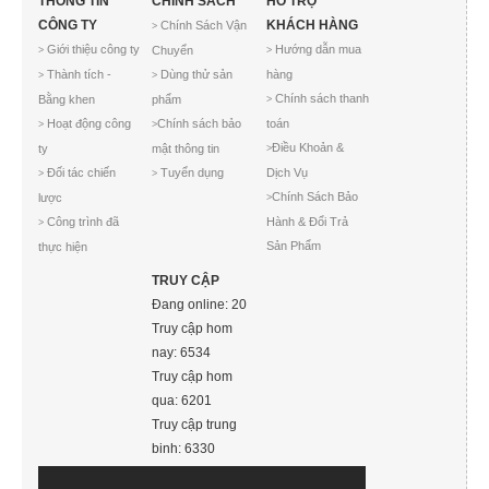
THÔNG TIN
CHÍNH SÁCH
HỖ TRỢ
CÔNG TY
KHÁCH HÀNG
Chính Sách Vận
>
Giới thiệu công ty
Hướng dẫn mua
Chuyển
>
>
Thành tích -
Dùng thử sản
hàng
>
>
Chính sách thanh
Bằng khen
phẩm
>
Hoạt động công
Chính sách bảo
toán
>
>
Điều Khoản &
ty
mật thông tin
>
Đối tác chiến
Tuyển dụng
Dịch Vụ
>
>
Chính Sách Bảo
lược
>
Công trình đã
Hành & Đổi Trả
>
Sản Phẩm
thực hiện
TRUY CẬP
Đang online: 20
Truy cập hom
nay: 6534
Truy cập hom
qua: 6201
Truy cập trung
binh: 6330