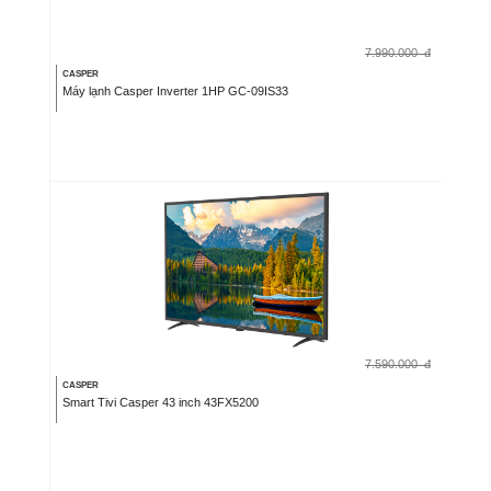
7.990.000
đ
CASPER
Máy lạnh Casper Inverter 1HP GC-09IS33
7.590.000
đ
CASPER
Smart Tivi Casper 43 inch 43FX5200