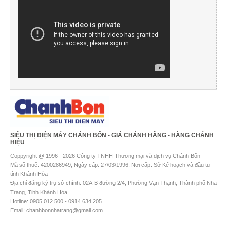
SIÊU THỊ ĐIỆN MÁY CHÁNH BỔN - GIÁ CHÁNH HÃNG - HÀNG CHÁNH
HIỆU
Coppyright @ 1996 - 2026 Công ty TNHH Thương mại và dịch vụ Chánh Bổn
Mã số thuế: 4200286949, Ngày cấp: 27/03/1996, Nơi cấp: Sở Kế hoạch và đầu tư
tỉnh Khánh Hòa
Địa chỉ đăng ký trụ sở chính: 02A-B đường 2/4, Phường Vạn Thạnh, Thành phố Nha
Trang, Tỉnh Khánh Hòa
Hotline: 0905.012.500 - 0914.634.205
Email: chanhbonnhatrang@gmail.com