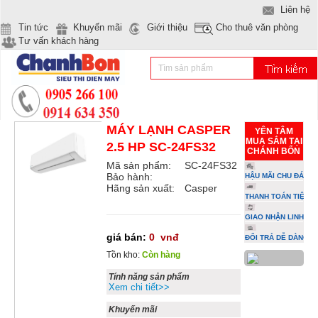
Liên hệ
Tin tức
Khuyến mãi
Giới thiệu
Cho thuê văn phòng
Tư vấn khách hàng
MÁY LẠNH CASPER
YÊN TÂM
MUA SẮM TẠI
2.5 HP SC-24FS32
CHÁNH BỔN
Mã sản phẩm:
SC-24FS32
Bảo hành:
HẬU MÃI CHU ĐÁO
Hãng sản xuất:
Casper
THANH TOÁN TIỆN L
GIAO NHẬN LINH HO
giá bán:
0
vnđ
ĐỔI TRẢ DỄ DÀNG
Tồn kho:
Còn hàng
Tính năng sản phẩm
Xem chi tiết>>
Khuyến mãi