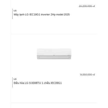
16.200.000
đ
LG
Máy lạnh LG IEC18G1 inverter 2Hp model 2025
9.350.000
đ
LG
Điều hòa LG 9.000BTU 1 chiều IEC09G1