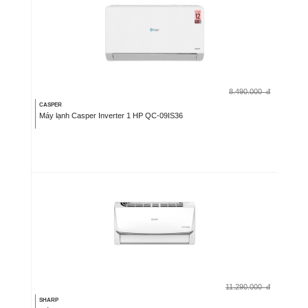
8.490.000
đ
CASPER
Máy lạnh Casper Inverter 1 HP QC-09IS36
11.290.000
đ
SHARP