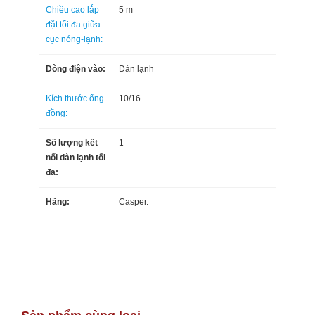
Chiều cao lắp
5 m
đặt tối đa giữa
cục nóng-lạnh:
Dòng điện vào:
Dàn lạnh
Kích thước ống
10/16
đồng:
Số lượng kết
1
nối dàn lạnh tối
đa:
Hãng:
Casper.