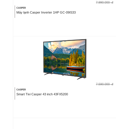
7.990.000
đ
CASPER
Máy lạnh Casper Inverter 1HP GC-09IS33
7.590.000
đ
CASPER
Smart Tivi Casper 43 inch 43FX5200