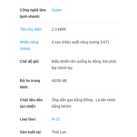
Công nghệ làm
Super
lạnh nhanh:
Tiêu thụ điện:
2.3 kW/h
Nhãn năng
4 sao (Hiệu suất năng lượng 3.67)
lượng:
Chế độ gió:
Điều khiển lên xuống tự động, trái phải
tùy chỉnh tay
Độ ồn trung
40/56 dB
bình:
Chất liệu dàn
Ống dẫn gas bằng Đồng - Lá tản nhiệt
tản nhiệt:
bằng Nhôm
Loại Gas:
R-32
Sản xuất tại:
Thái Lan