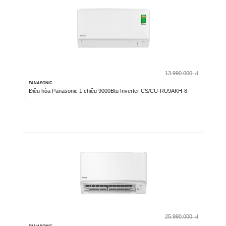
13.990.000
đ
PANASONIC
Điều hòa Panasonic 1 chiều 9000Btu Inverter CS/CU-RU9AKH-8
25.990.000
đ