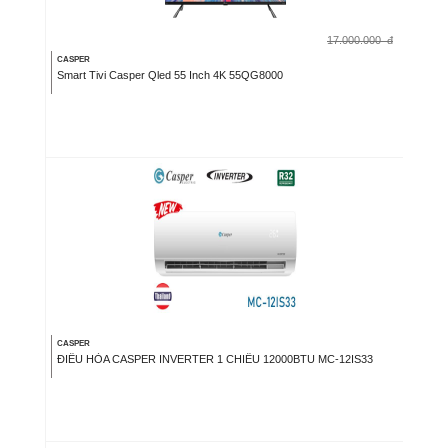
17.000.000
đ
CASPER
Smart Tivi Casper Qled 55 Inch 4K 55QG8000
CASPER
ĐIỀU HÒA CASPER INVERTER 1 CHIỀU 12000BTU MC-12IS33